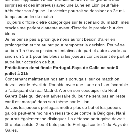
surprises et des imprévus) avec une Lune en Lion peut faire
trébucher son équipe. La victoire pourrait se dessiner en 2e mi-
temps ou en fin de match.
Toujours difficile d'être catégorique sur le scenario du match, mes
oracles me parlent d'attente avant d'inscrire le premier but des
bleus.
Je ne pense pas à priori que nous auront besoin d'aller en
prolongation et tire au but pour remporter la décision. Peut-être
un bon 1 à 0 avec plusieurs tentatives de part et autre avorté au
sinon un 3 à 1 pour les bleus si les joueurs concrétisent de part et
autre leur occasion de but.
Prédictions demi finale Portugal-Pays de Galle ce soir 6
juillet à 21h
Concernant maintenant nos amis portugais, sur ce match on
devrait voir le réveil de Ronaldo avec une Lune en Lion favorable
à l'attaquant du réal Madrid. A priori son coéquipier du Réal
Garett Bale
qui devient adversaire du jour ne sera pas en reste
car il est marqué dans son thème par le Lion.
Je vois les joueurs portugais mettre plus de but et les joueurs
gallois peut-être moins en réussite que contre la Belgique.
Nani
pourrait également se distinguer. La défense portugaise devrait
être plus solide. 2 ou 3 buts pour le Portugal contre 1 du Pays de
Galles.