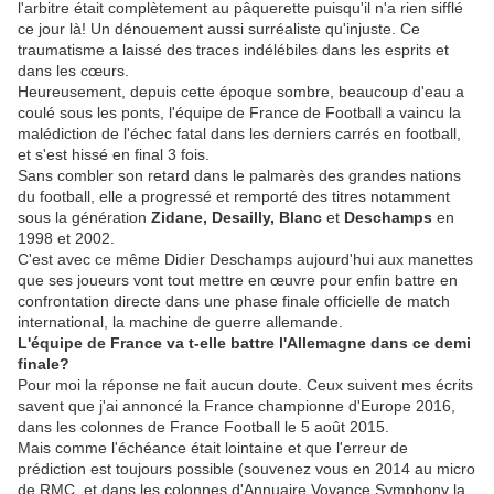
l'arbitre était complètement au pâquerette puisqu'il n'a rien sifflé
ce jour là! Un dénouement aussi surréaliste qu'injuste. Ce
traumatisme a laissé des traces indélébiles dans les esprits et
dans les cœurs.
Heureusement, depuis cette époque sombre, beaucoup d'eau a
coulé sous les ponts, l'équipe de France de Football a vaincu la
malédiction de l'échec fatal dans les derniers carrés en football,
et s'est hissé en final 3 fois.
Sans combler son retard dans le palmarès des grandes nations
du football, elle a progressé et remporté des titres notamment
sous la génération
Zidane, Desailly, Blanc
et
Deschamps
en
1998 et 2002.
C'est avec ce même Didier Deschamps aujourd'hui aux manettes
que ses joueurs vont tout mettre en œuvre pour enfin battre en
confrontation directe dans une phase finale officielle de match
international, la machine de guerre allemande.
L'équipe de France va t-elle battre l'Allemagne dans ce demi
finale?
Pour moi la réponse ne fait aucun doute. Ceux suivent mes écrits
savent que j'ai annoncé la France championne d'Europe 2016,
dans les colonnes de France Football le 5 août 2015.
Mais comme l'échéance était lointaine et que l'erreur de
prédiction est toujours possible (souvenez vous en 2014 au micro
de RMC, et dans les colonnes d'Annuaire Voyance Symphony la