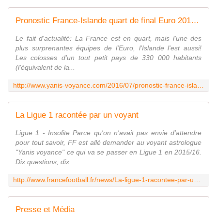
Pronostic France-Islande quart de final Euro 2016 3 juillet 21h Stade de France - Yanis Voyance Astrologue
Le fait d'actualité: La France est en quart, mais l'une des
plus surprenantes équipes de l'Euro, l'Islande l'est aussi!
Les colosses d'un tout petit pays de 330 000 habitants
(l'équivalent de la...
http://www.yanis-voyance.com/2016/07/pronostic-france-islande-quart-de-final-euro-2016-3-juillet-21h-stade-de-france.html
La Ligue 1 racontée par un voyant
Ligue 1 - Insolite Parce qu'on n'avait pas envie d'attendre
pour tout savoir, FF est allé demander au voyant astrologue
"Yanis voyance" ce qui va se passer en Ligue 1 en 2015/16.
Dix questions, dix
http://www.francefootball.fr/news/La-ligue-1-racontee-par-un-voyant/579228
Presse et Média