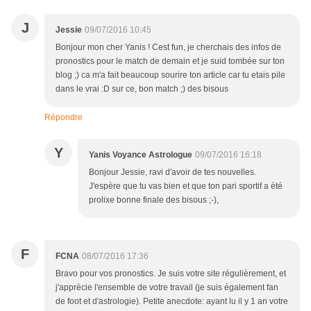
J
Jessie
09/07/2016 10:45
Bonjour mon cher Yanis ! Cest fun, je cherchais des infos de
pronostics pour le match de demain et je suid tombée sur ton
blog ;) ca m'a fait beaucoup sourire ton article car tu etais pile
dans le vrai :D sur ce, bon match ;) des bisous
Répondre
Y
Yanis Voyance Astrologue
09/07/2016 16:18
Bonjour Jessie, ravi d'avoir de tes nouvelles.
J'espère que tu vas bien et que ton pari sportif a été
prolixe bonne finale des bisous ;-),
F
FCNA
08/07/2016 17:36
Bravo pour vos pronostics. Je suis votre site régulièrement, et
j'apprècie l'ensemble de votre travail (je suis également fan
de foot et d'astrologie). Petite anecdote: ayant lu il y 1 an votre