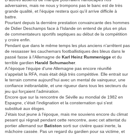
adversaires, mais ne nous y trompons pas le banc est de très
grande qualité, et l'équipe restera quoi qu'il arrive difficile à
battre.
Pourtant depuis la dernière prestation convaincante des hommes
de Didier Deschamps face à l'Islande on entend de plus en plus
de commentateurs sportifs septiques au début de la compétition
y croire enfin.
Pendant que dans le même temps les plus anciens n'arrêtent pas
de ressasser les cauchemars footballistiques des bleus dans le
passé fasse à l'Allemagne de
Karl Heinz Rummenigge
et du
terrible gardien
Harald Schumacher
.
A l'époque l'équipe d'une Allemagne pas encore réunifié
s'appelait la RFA, mais était déjà très compétitive. Elle entrait sur
le terrain comme aujourd'hui avec un mental de vainqueur, une
confiance inébranlable, et une rigueur dans tous les secteurs du
jeu qui forçaient l'admiration.
Encore que sur la rencontre de Séville au mondial de 1982 en
Espagne, c'était l'indignation et la consternation qui s'est
substitué aux éloges.
J'étais tout jeune à l'époque, mais me souviens encore du climat
pesant qui régnait pendant cette rencontre, avec cet attentat du
portier allemand sur
Batiston
sorti sur civière quasi inerte, la
mâchoire cassée. Pas un regard du gardien pour sa victime, et