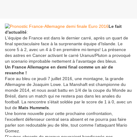
Le fait
d'actualité
:
L'équipe de France est dans le dernier carré, après un quart de
final spectaculaire face à la surprenante équipe d'Islande. Le
score 5 à 2, avec un 4 à 0 en première mi-temps! La présence
des astres en Cancer activant le carré Uranus/Pluton a provoqué
un scenario improbable nettement à l'avantage des bleus.
Un France Allemagne en demi final comme un air de
revanche !
Face au bleu ce jeudi 7 juillet 2016, une montagne, la grande
Allemagne de Joaquim Lowe. La Manshaft est championne du
monde 2014, et nous avait battu en 1/4 de la coupe du Monde au
Brésil, dans un match qui ne restera pas dans les anales du
football. La rencontre s'était soldée par le score de 1 à 0, avec un
but de
Mats Hummels
.
Une bonne nouvelle pour cette prochaine confrontation,
l'excellent défenseur central sera absent et ne pourra pas faire
parler son redoutable jeu de tête, tout comme l'attaquant Mario
Gomez.
D'autres absents de marque pourraient handicapés nos