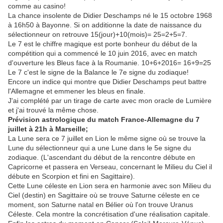
comme au casino!
La chance insolente de Didier Deschamps né le 15 octobre 1968
à 16h50 à Bayonne. Si on additionne la date de naissance du
sélectionneur on retrouve 15(jour)+10(mois)= 25=2+5=7.
Le 7 est le chiffre magique est porte bonheur du début de la
compétition qui a commencé le 10 juin 2016, avec en match
d'ouverture les Bleus face à la Roumanie. 10+6+2016= 16+9=25
Le 7 c'est le signe de la Balance le 7e signe du zodiaque!
Encore un indice qui montre que Didier Deschamps peut battre
l'Allemagne et emmener les bleus en finale.
J'ai complété par un tirage de carte avec mon oracle de Lumière
et j'ai trouvé la même chose.
Prévision astrologique du match France-Allemagne du 7
juillet à 21h à Marseille;
La Lune sera ce 7 juillet en Lion le même signe où se trouve la
Lune du sélectionneur qui a une Lune dans le 5e signe du
zodiaque. (L'ascendant du début de la rencontre débute en
Capricorne et passera en Verseau, concernant le Milieu du Ciel il
débute en Scorpion et fini en Sagittaire).
Cette Lune céleste en Lion sera en harmonie avec son Milieu du
Ciel (destin) en Sagittaire où se trouve Saturne céleste en ce
moment, son Saturne natal en Bélier où l'on trouve Uranus
Céleste. Cela montre la concrétisation d'une réalisation capitale.