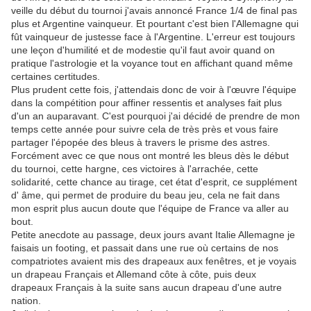
veille du début du tournoi j'avais annoncé France 1/4 de final pas
plus et Argentine vainqueur. Et pourtant c'est bien l'Allemagne qui
fût vainqueur de justesse face à l'Argentine. L'erreur est toujours
une leçon d'humilité et de modestie qu'il faut avoir quand on
pratique l'astrologie et la voyance tout en affichant quand même
certaines certitudes.
Plus prudent cette fois, j'attendais donc de voir à l'œuvre l'équipe
dans la compétition pour affiner ressentis et analyses fait plus
d'un an auparavant. C'est pourquoi j'ai décidé de prendre de mon
temps cette année pour suivre cela de très près et vous faire
partager l'épopée des bleus à travers le prisme des astres.
Forcément avec ce que nous ont montré les bleus dès le début
du tournoi, cette hargne, ces victoires à l'arrachée, cette
solidarité, cette chance au tirage, cet état d'esprit, ce supplément
d' âme, qui permet de produire du beau jeu, cela ne fait dans
mon esprit plus aucun doute que l'équipe de France va aller au
bout.
Petite anecdote au passage, deux jours avant Italie Allemagne je
faisais un footing, et passait dans une rue où certains de nos
compatriotes avaient mis des drapeaux aux fenêtres, et je voyais
un drapeau Français et Allemand côte à côte, puis deux
drapeaux Français à la suite sans aucun drapeau d'une autre
nation.