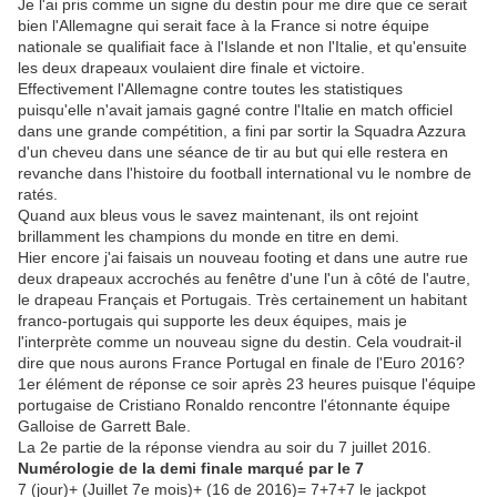
Je l'ai pris comme un signe du destin pour me dire que ce serait
bien l'Allemagne qui serait face à la France si notre équipe
nationale se qualifiait face à l'Islande et non l'Italie, et qu'ensuite
les deux drapeaux voulaient dire finale et victoire.
Effectivement l'Allemagne contre toutes les statistiques
puisqu'elle n'avait jamais gagné contre l'Italie en match officiel
dans une grande compétition, a fini par sortir la Squadra Azzura
d'un cheveu dans une séance de tir au but qui elle restera en
revanche dans l'histoire du football international vu le nombre de
ratés.
Quand aux bleus vous le savez maintenant, ils ont rejoint
brillamment les champions du monde en titre en demi.
Hier encore j'ai faisais un nouveau footing et dans une autre rue
deux drapeaux accrochés au fenêtre d'une l'un à côté de l'autre,
le drapeau Français et Portugais. Très certainement un habitant
franco-portugais qui supporte les deux équipes, mais je
l'interprète comme un nouveau signe du destin. Cela voudrait-il
dire que nous aurons France Portugal en finale de l'Euro 2016?
1er élément de réponse ce soir après 23 heures puisque l'équipe
portugaise de Cristiano Ronaldo rencontre l'étonnante équipe
Galloise de Garrett Bale.
La 2e partie de la réponse viendra au soir du 7 juillet 2016.
Numérologie de la demi finale marqué par le 7
7 (jour)+ (Juillet 7e mois)+ (16 de 2016)= 7+7+7 le jackpot