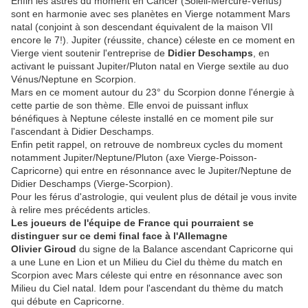
Enfin les astres du moment en Cancer (Soleil-Mercure-Vénus)
sont en harmonie avec ses planètes en Vierge notamment Mars
natal (conjoint à son descendant équivalent de la maison VII
encore le 7!). Jupiter (réussite, chance) céleste en ce moment en
Vierge vient soutenir l'entreprise de
Didier Deschamps
, en
activant le puissant Jupiter/Pluton natal en Vierge sextile au duo
Vénus/Neptune en Scorpion.
Mars en ce moment autour du 23° du Scorpion donne l'énergie à
cette partie de son thème. Elle envoi de puissant influx
bénéfiques à Neptune céleste installé en ce moment pile sur
l'ascendant à Didier Deschamps.
Enfin petit rappel, on retrouve de nombreux cycles du moment
notamment Jupiter/Neptune/Pluton (axe Vierge-Poisson-
Capricorne) qui entre en résonnance avec le Jupiter/Neptune de
Didier Deschamps (Vierge-Scorpion).
Pour les férus d'astrologie, qui veulent plus de détail je vous invite
à relire mes précédents articles.
Les joueurs de l'équipe de France qui pourraient se
distinguer sur ce demi final face à l'Allemagne
Olivier Giroud
du signe de la Balance ascendant Capricorne qui
a une Lune en Lion et un Milieu du Ciel du thème du match en
Scorpion avec Mars céleste qui entre en résonnance avec son
Milieu du Ciel natal. Idem pour l'ascendant du thème du match
qui débute en Capricorne.