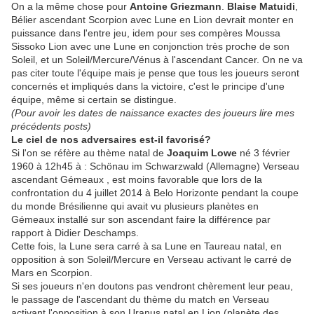
On a la même chose pour
Antoine Griezmann
.
Blaise Matuidi
,
Bélier ascendant Scorpion avec Lune en Lion devrait monter en
puissance dans l'entre jeu, idem pour ses compères Moussa
Sissoko Lion avec une Lune en conjonction très proche de son
Soleil, et un Soleil/Mercure/Vénus à l'ascendant Cancer. On ne va
pas citer toute l'équipe mais je pense que tous les joueurs seront
concernés et impliqués dans la victoire, c'est le principe d'une
équipe, même si certain se distingue.
(Pour avoir les dates de naissance exactes des joueurs lire mes
précédents posts)
Le ciel de nos adversaires est-il favorisé?
Si l'on se réfère au thème natal de
Joaquim Lowe
né 3 février
1960 à 12h45 à : Schönau im Schwarzwald (Allemagne) Verseau
ascendant Gémeaux , est moins favorable que lors de la
confrontation du 4 juillet 2014 à Belo Horizonte pendant la coupe
du monde Brésilienne qui avait vu plusieurs planètes en
Gémeaux installé sur son ascendant faire la différence par
rapport à Didier Deschamps.
Cette fois, la Lune sera carré à sa Lune en Taureau natal, en
opposition à son Soleil/Mercure en Verseau activant le carré de
Mars en Scorpion.
Si ses joueurs n'en doutons pas vendront chèrement leur peau,
le passage de l'ascendant du thème du match en Verseau
activant l'opposition à son Uranus natal en Lion (planète des