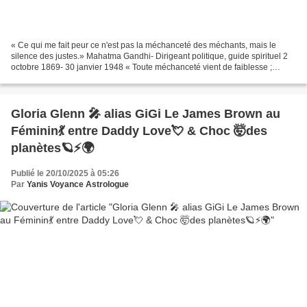
« Ce qui me fait peur ce n'est pas la méchanceté des méchants, mais le
silence des justes.» Mahatma Gandhi- Dirigeant politique, guide spirituel 2
octobre 1869- 30 janvier 1948 « Toute méchanceté vient de faiblesse ;
l'enfant n'est méchant que parce qu'il...
Gloria Glenn 🎤 alias GiGi Le James Brown au
Féminin💃 entre Daddy Love💘 & Choc 🤯des
planètes🪐⚡🌍
Publié le 20/10/2025 à 05:26
Par
Yanis Voyance Astrologue