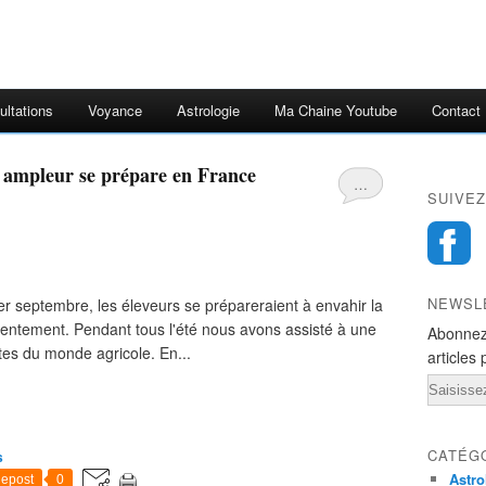
ultations
Voyance
Astrologie
Ma Chaine Youtube
Contact
 ampleur se prépare en France
…
SUIVEZ
NEWSL
er septembre, les éleveurs se prépareraient à envahir la
tentement. Pendant tous l'été nous avons assisté à une
Abonnez
tes du monde agricole. En...
articles 
Email
CATÉG
s
Astro
epost
0