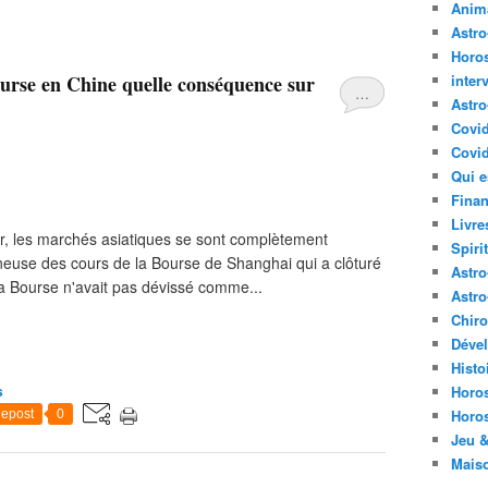
Anima
Astr
Horo
ourse en Chine quelle conséquence sur
inter
…
Astro
Covi
Covid
Qui e
Finan
Livre
ier, les marchés asiatiques se sont complètement
Spirit
ineuse des cours de la Bourse de Shanghai qui a clôturé
Astro
la Bourse n'avait pas dévissé comme...
Astro
Chir
Déve
Histo
s
Horo
Horo
epost
0
Jeu &
Mais