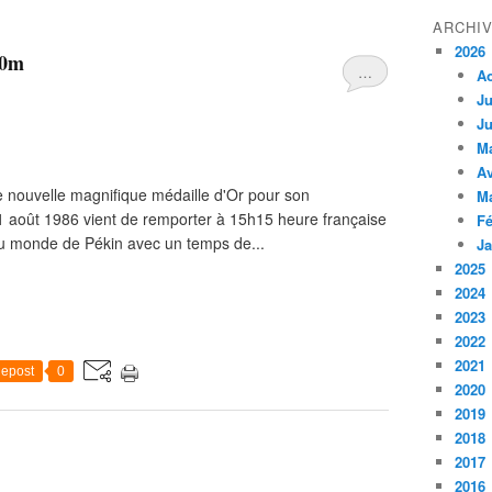
ARCHI
2026
00m
…
A
Ju
Ju
M
Av
une nouvelle magnifique médaille d'Or pour son
M
21 août 1986 vient de remporter à 15h15 heure française
Fé
du monde de Pékin avec un temps de...
Ja
2025
2024
2023
2022
2021
epost
0
2020
2019
2018
2017
2016