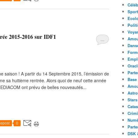
Céléb
Sport
Ecolo
Polit
Voya
ée 2015-2016 sur IDF1
Amou
…
Danse
Forme
Emplo
Oracl
Parte
e saison ! A partir du 14 Septembre 2015, l’émission de
Base 
e sa huitième rentrée. Alors quoi de neuf cette année
Amour
EDIACOM ont prévu de belles nouveautés...
Astr
Stars
Catas
Crimi
Numé
epost
0
Parte
DSK &