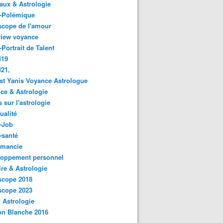
ux & Astrologie
o-Polémique
scope de l'amour
view voyance
-Portrait de Talent
d19
21,
st Yanis Voyance Astrologue
ce & Astrologie
s sur l'astrologie
ualité
-Job
-santé
omancie
loppement personnel
ire & Astrologie
scope 2018
scope 2023
 Astrologie
on Blanche 2016