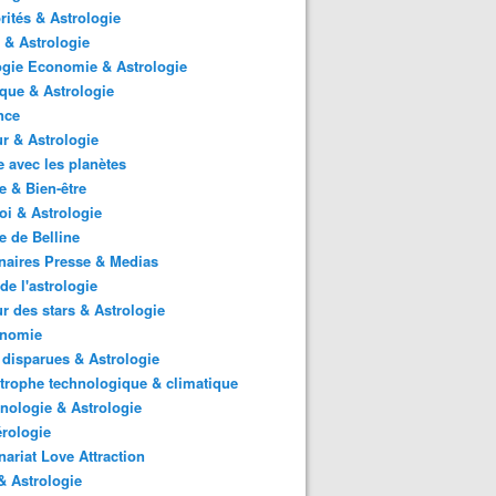
rités & Astrologie
 & Astrologie
gie Economie & Astrologie
ique & Astrologie
nce
r & Astrologie
 avec les planètes
 & Bien-être
i & Astrologie
e de Belline
naires Presse & Medias
de l'astrologie
 des stars & Astrologie
onomie
 disparues & Astrologie
trophe technologique & climatique
nologie & Astrologie
rologie
nariat Love Attraction
 Astrologie