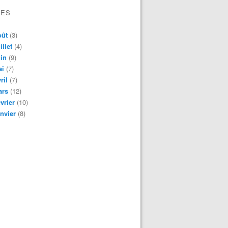
VES
oût
(3)
illet
(4)
in
(9)
ai
(7)
ril
(7)
ars
(12)
vrier
(10)
nvier
(8)