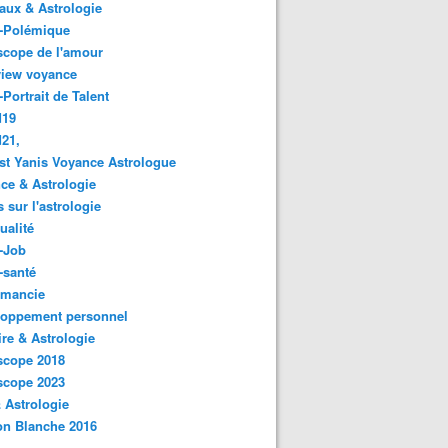
ux & Astrologie
o-Polémique
scope de l'amour
view voyance
-Portrait de Talent
d19
21,
st Yanis Voyance Astrologue
ce & Astrologie
s sur l'astrologie
ualité
-Job
-santé
omancie
loppement personnel
ire & Astrologie
scope 2018
scope 2023
 Astrologie
on Blanche 2016