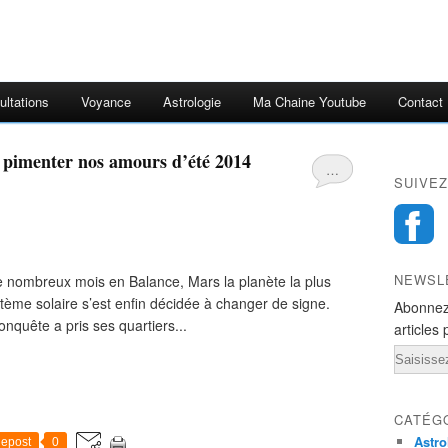
ultations
Voyance
Astrologie
Ma Chaine Youtube
Contact
t pimenter nos amours d’été 2014
…
SUIVEZ
NEWSL
 de nombreux mois en Balance, Mars la planète la plus
tème solaire s’est enfin décidée à changer de signe.
Abonnez
onquête a pris ses quartiers...
articles 
Email
CATÉG
Astro
epost
0