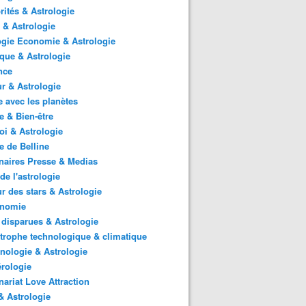
rités & Astrologie
 & Astrologie
gie Economie & Astrologie
ique & Astrologie
nce
r & Astrologie
 avec les planètes
 & Bien-être
i & Astrologie
e de Belline
naires Presse & Medias
de l'astrologie
 des stars & Astrologie
onomie
 disparues & Astrologie
trophe technologique & climatique
nologie & Astrologie
rologie
nariat Love Attraction
 Astrologie