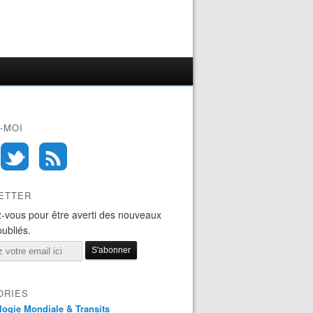
-MOI
ETTER
-vous pour être averti des nouveaux
publiés.
ORIES
logie Mondiale & Transits