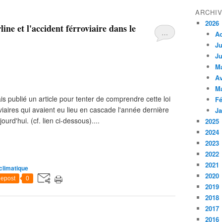
ARCHI
2026
ine et l'accident férroviaire dans le
…
A
Ju
Ju
M
Av
M
vais publié un article pour tenter de comprendre cette loi
Fé
viaires qui avaient eu lieu en cascade l'année dernière
Ja
d'hui. (cf. lien ci-dessous)....
2025
2024
2023
2022
2021
climatique
2020
epost
0
2019
2018
2017
2016