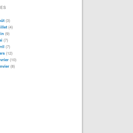
VES
oût
(3)
illet
(4)
in
(9)
ai
(7)
ril
(7)
ars
(12)
vrier
(10)
nvier
(8)