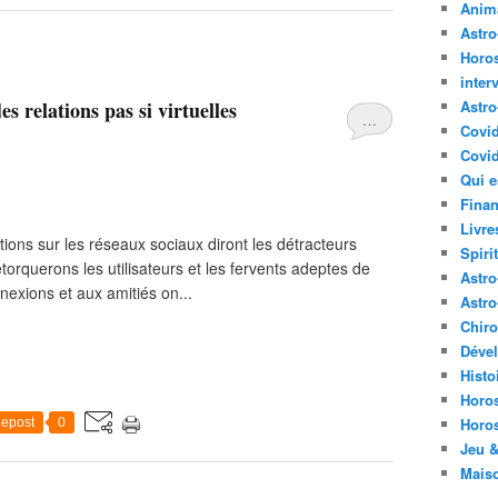
Anima
Astr
Horo
inter
es relations pas si virtuelles
Astro
…
Covi
Covid
Qui e
Finan
Livre
ations sur les réseaux sociaux diront les détracteurs
Spirit
rétorquerons les utilisateurs et les fervents adeptes de
Astro
exions et aux amitiés on...
Astro
Chir
Déve
Histo
Horo
Horo
epost
0
Jeu &
Mais