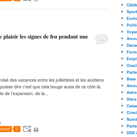
Céléb
Sport
Ecolo
Polit
Voya
e plaisir les signes de feu pendant une
Amou
…
Danse
Forme
Emplo
Oracl
Parte
Base 
oisé des vacances entre les juilletistes et les aoûtiens
Amour
 puisse dire c’est que cela bouge aussi de ce côté-là.
Astr
e de l’expansion, de la...
Stars
Catas
Crimi
Numé
s
Parte
epost
0
DSK &