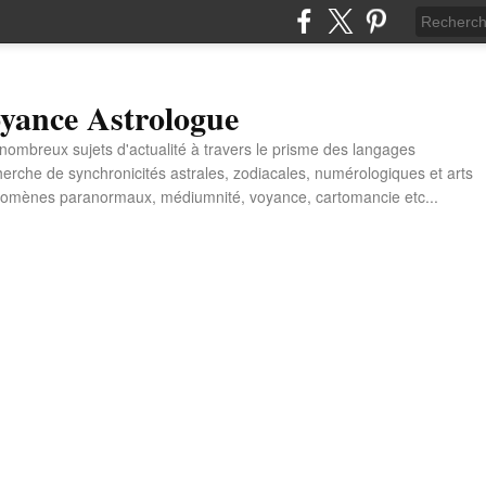
yance Astrologue
e nombreux sujets d'actualité à travers le prisme des langages
erche de synchronicités astrales, zodiacales, numérologiques et arts
énomènes paranormaux, médiumnité, voyance, cartomancie etc...