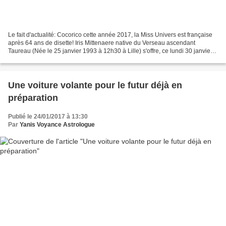
Le fait d'actualité: Cocorico cette année 2017, la Miss Univers est française
après 64 ans de disette! Iris Mittenaere native du Verseau ascendant
Taureau (Née le 25 janvier 1993 à 12h30 à Lille) s'offre, ce lundi 30 janvier à
Manille, pour son 24e anniversaire,...
Une voiture volante pour le futur déjà en
préparation
Publié le 24/01/2017 à 13:30
Par
Yanis Voyance Astrologue