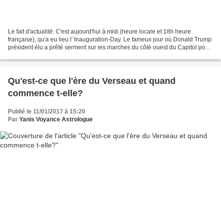
Le fait d'actualité: C'est aujourd'hui à midi (heure locale et 18h heure
française), qu'a eu lieu l' Inauguration-Day. Le fameux jour où Donald Trump
président élu a prêté serment sur les marches du côté ouest du Capitol pour
prendre ses fonctions, et...
Qu'est-ce que l'ère du Verseau et quand
commence t-elle?
Publié le 11/01/2017 à 15:20
Par
Yanis Voyance Astrologue