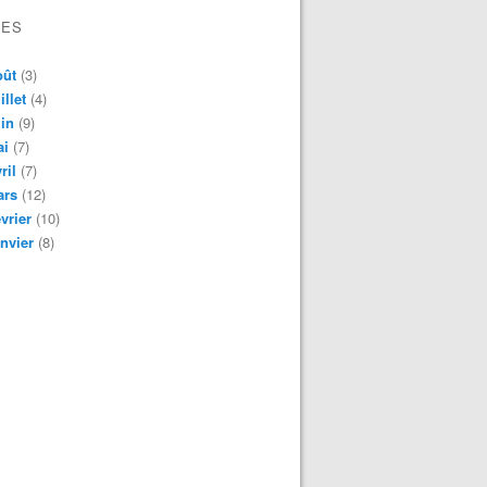
VES
oût
(3)
illet
(4)
in
(9)
ai
(7)
ril
(7)
ars
(12)
vrier
(10)
nvier
(8)