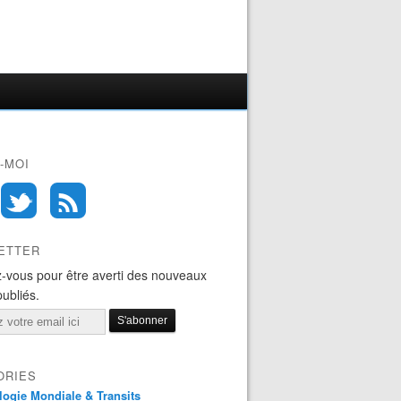
-MOI
ETTER
-vous pour être averti des nouveaux
publiés.
ORIES
logie Mondiale & Transits