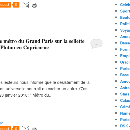
Céléb
epost
0
Sport
Ecolo
Polit
Voya
Amou
le métro du Grand Paris sur la sellette
Danse
…
/Pluton en Capricorne
Forme
Emplo
Oracl
Parte
Base 
Amour
èles lecteurs nous informe que le désistement de la
Astr
ion universelle pourrait en cacher un autre. C'est
Stars
 23 janvier 2018: " Métro du...
Catas
Crimi
Numé
Parte
ie
DSK &
epost
0