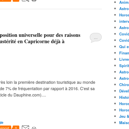
Anima
Astr
Horo
inter
Astro
position universelle pour des raisons
Covi
…
austérité en Capricorne déjà à
Covid
Qui e
Finan
Livre
Spirit
Astro
Astro
très loin la première destination touristique au monde
Chir
n de 7% de fréquentation par rapport à 2016. C'est sa
Déve
rticle du Dauphine.com)....
Histo
Horo
Horo
Jeu &
ie
Mais
epost
0