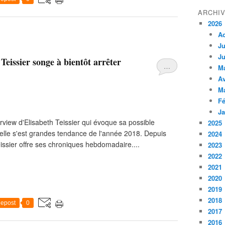
ARCHI
2026
A
Ju
Ju
Teissier songe à bientôt arrêter
…
M
Av
M
Fé
Ja
rview d'Elisabeth Teissier qui évoque sa possible
2025
n elle s'est grandes tendance de l'année 2018. Depuis
2024
eissier offre ses chroniques hebdomadaire....
2023
2022
2021
2020
2019
2018
epost
0
2017
2016