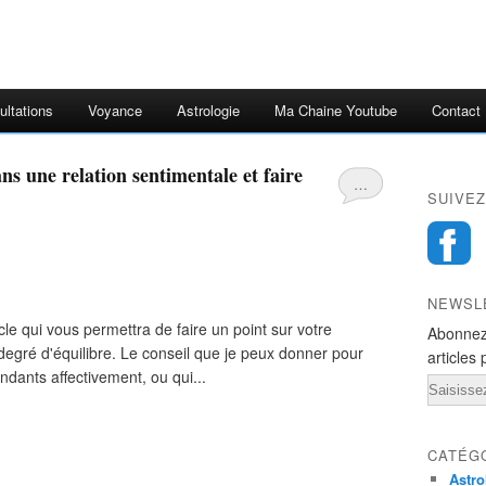
ultations
Voyance
Astrologie
Ma Chaine Youtube
Contact
ns une relation sentimentale et faire
…
SUIVEZ
NEWSL
icle qui vous permettra de faire un point sur votre
Abonnez
 degré d'équilibre. Le conseil que je peux donner pour
articles 
ndants affectivement, ou qui...
Email
CATÉG
Astro