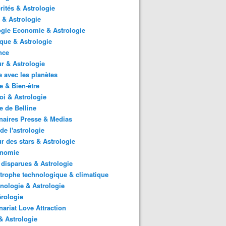
rités & Astrologie
 & Astrologie
gie Economie & Astrologie
ique & Astrologie
nce
r & Astrologie
 avec les planètes
 & Bien-être
i & Astrologie
e de Belline
naires Presse & Medias
de l'astrologie
 des stars & Astrologie
onomie
 disparues & Astrologie
trophe technologique & climatique
nologie & Astrologie
rologie
nariat Love Attraction
 Astrologie