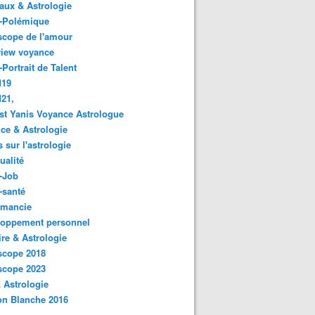
ux & Astrologie
o-Polémique
scope de l'amour
view voyance
-Portrait de Talent
d19
21,
st Yanis Voyance Astrologue
ce & Astrologie
s sur l'astrologie
ualité
-Job
-santé
omancie
loppement personnel
ire & Astrologie
scope 2018
scope 2023
 Astrologie
on Blanche 2016