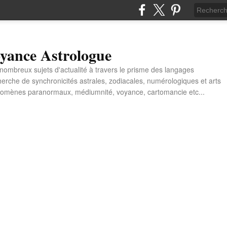
yance Astrologue
e nombreux sujets d'actualité à travers le prisme des langages
erche de synchronicités astrales, zodiacales, numérologiques et arts
énomènes paranormaux, médiumnité, voyance, cartomancie etc...