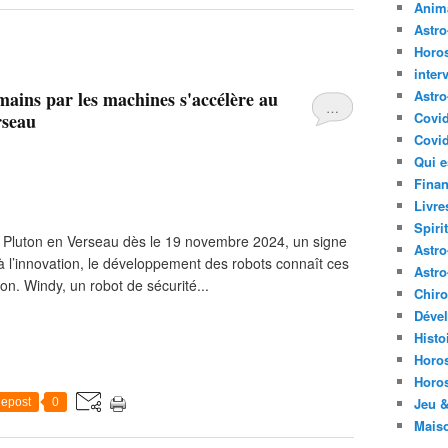
Anima
Astr
Horo
inter
ins par les machines s'accélère au
Astro
…
rseau
Covi
Covid
Qui e
Finan
Livre
Spirit
e Pluton en Verseau dès le 19 novembre 2024, un signe
Astro
à l’innovation, le développement des robots connaît ces
Astro
on. Windy, un robot de sécurité...
Chir
Déve
Histo
Horo
Horo
Jeu &
epost
0
Mais