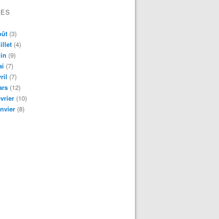
VES
oût
(3)
illet
(4)
in
(9)
ai
(7)
ril
(7)
ars
(12)
vrier
(10)
nvier
(8)