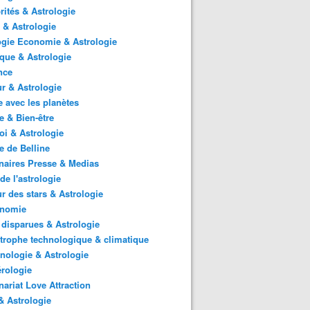
rités & Astrologie
 & Astrologie
gie Economie & Astrologie
ique & Astrologie
nce
r & Astrologie
 avec les planètes
 & Bien-être
i & Astrologie
e de Belline
naires Presse & Medias
de l'astrologie
 des stars & Astrologie
onomie
 disparues & Astrologie
trophe technologique & climatique
nologie & Astrologie
rologie
nariat Love Attraction
 Astrologie