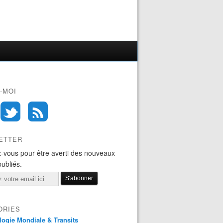
-MOI
ETTER
-vous pour être averti des nouveaux
publiés.
ORIES
logie Mondiale & Transits