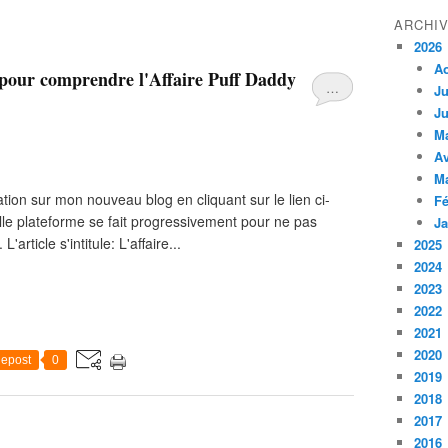
ARCHI
2026
A
 pour comprendre l'Affaire Puff Daddy
…
Ju
Ju
M
Av
M
cation sur mon nouveau blog en cliquant sur le lien ci-
Fé
le plateforme se fait progressivement pour ne pas
Ja
'article s'intitule: L'affaire...
2025
2024
2023
2022
2021
2020
epost
0
2019
2018
2017
2016