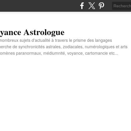
yance Astrologue
e nombreux sujets d'actualité à travers le prisme des langages
erche de synchronicités astrales, zodiacales, numérologiques et arts
énomènes paranormaux, médiumnité, voyance, cartomancie etc...