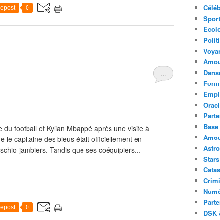
Céléb
epost
0
Sport
Ecolo
Polit
Voya
Amou
Danse
…
Forme
Emplo
Oracl
Parte
Base 
u football et Kylian Mbappé après une visite à
Amour
 le capitaine des bleus était officiellement en
Astr
schio-jambiers. Tandis que ses coéquipiers...
Stars
Catas
Crimi
Numé
Parte
epost
0
DSK &