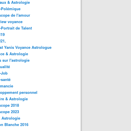
ux & Astrologie
o-Polémique
scope de l'amour
view voyance
-Portrait de Talent
d19
21,
st Yanis Voyance Astrologue
ce & Astrologie
s sur l'astrologie
ualité
-Job
-santé
omancie
loppement personnel
ire & Astrologie
scope 2018
scope 2023
 Astrologie
on Blanche 2016