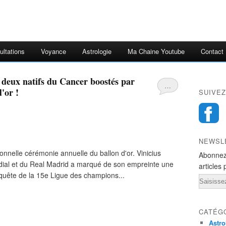
ultations
Voyance
Astrologie
Ma Chaine Youtube
Contact
 deux natifs du Cancer boostés par
…
'or !
SUIVEZ
NEWSL
nnelle cérémonie annuelle du ballon d'or. Vinicius
Abonnez
ndial et du Real Madrid a marqué de son empreinte une
articles 
quête de la 15e Ligue des champions...
Email
CATÉG
Astro