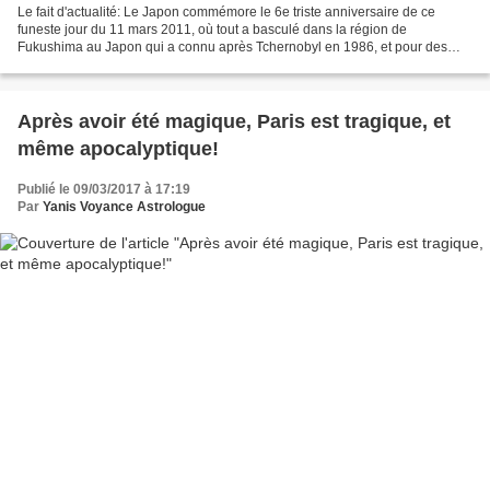
Le fait d'actualité: Le Japon commémore le 6e triste anniversaire de ce
funeste jour du 11 mars 2011, où tout a basculé dans la région de
Fukushima au Japon qui a connu après Tchernobyl en 1986, et pour des
raisons plus militaires avec Hiroshima et Nagasaki,...
Après avoir été magique, Paris est tragique, et
même apocalyptique!
Publié le 09/03/2017 à 17:19
Par
Yanis Voyance Astrologue