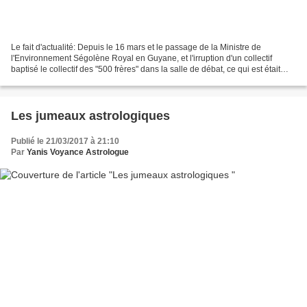
Le fait d'actualité: Depuis le 16 mars et le passage de la Ministre de
l'Environnement Ségolène Royal en Guyane, et l'irruption d'un collectif
baptisé le collectif des "500 frères" dans la salle de débat, ce qui est était
une grogne sociale s'est transformée...
Les jumeaux astrologiques
Publié le 21/03/2017 à 21:10
Par
Yanis Voyance Astrologue