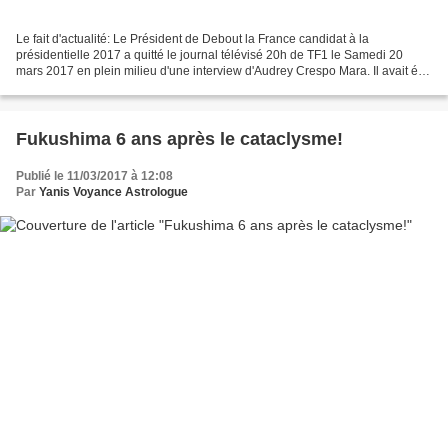
Le fait d'actualité: Le Président de Debout la France candidat à la
présidentielle 2017 a quitté le journal télévisé 20h de TF1 le Samedi 20
mars 2017 en plein milieu d'une interview d'Audrey Crespo Mara. Il avait été
invité à réagir sur l'actualité,...
Fukushima 6 ans après le cataclysme!
Publié le 11/03/2017 à 12:08
Par
Yanis Voyance Astrologue