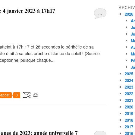
ARCHI
le 4 janvier 2023 à 17h17
…
2026
A
Ju
Ju
M
 atteint à 17h 17 et 28 secondes le périhélie de sa
Av
nète était à sa plus proche distance du soleil ! (Source
M
exceptionnel puisque chaque...
Fé
Ja
2025
2024
2023
2022
epost
0
2021
2020
2019
2018
2017
ques de 2023: année universelle 7
2016