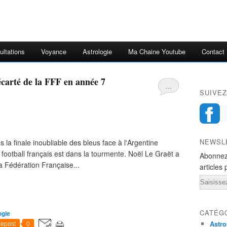
ultations
Voyance
Astrologie
Ma Chaine Youtube
Contact
écarté de la FFF en année 7
…
SUIVEZ
NEWSL
s la finale inoubliable des bleus face à l'Argentine
football français est dans la tourmente. Noël Le Graët a
Abonnez
la Fédération Française...
articles 
Email
CATÉG
gie
Astro
epost
0