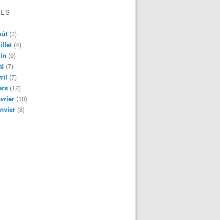
VES
oût
(3)
illet
(4)
in
(9)
ai
(7)
ril
(7)
ars
(12)
vrier
(10)
nvier
(8)