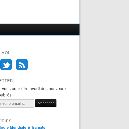
-MOI
ETTER
-vous pour être averti des nouveaux
publiés.
ORIES
logie Mondiale & Transits