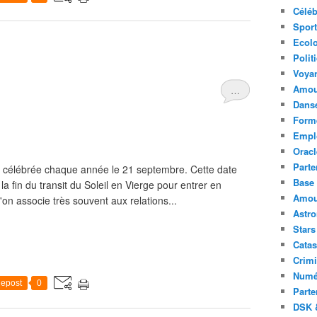
Céléb
Sport
Ecolo
Polit
Voya
Amou
…
Danse
Forme
Emplo
Oracl
Parte
st célébrée chaque année le 21 septembre. Cette date
Base 
a fin du transit du Soleil en Vierge pour entrer en
Amour
on associe très souvent aux relations...
Astr
Stars
Catas
Crimi
Numé
epost
0
Parte
DSK &