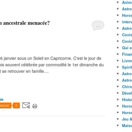
Anima
Astr
Horo
on ancestrale menacée?
inter
…
Astro
Covi
Covid
Qui e
Finan
 janvier sous un Soleil en Capricorne. C'est le jour de
Livre
s rois souvent célébrée par commodité le 1er dimanche du
Spirit
se retrouver en famille....
Astro
Astro
Chir
Déve
ie
Histo
Horo
epost
0
Horo
Jeu &
Mais