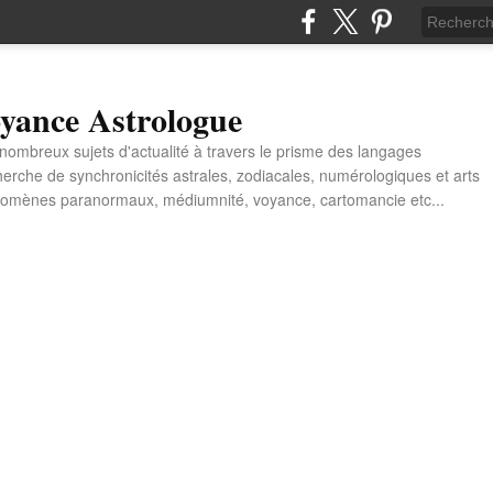
yance Astrologue
e nombreux sujets d'actualité à travers le prisme des langages
erche de synchronicités astrales, zodiacales, numérologiques et arts
énomènes paranormaux, médiumnité, voyance, cartomancie etc...