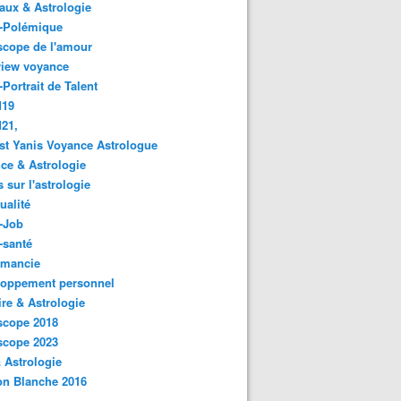
ux & Astrologie
o-Polémique
scope de l'amour
view voyance
-Portrait de Talent
d19
21,
st Yanis Voyance Astrologue
ce & Astrologie
s sur l'astrologie
ualité
-Job
-santé
omancie
loppement personnel
ire & Astrologie
scope 2018
scope 2023
 Astrologie
on Blanche 2016