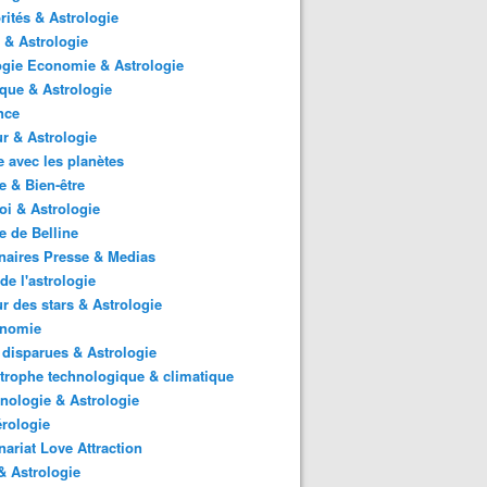
rités & Astrologie
 & Astrologie
gie Economie & Astrologie
ique & Astrologie
nce
r & Astrologie
 avec les planètes
 & Bien-être
i & Astrologie
e de Belline
naires Presse & Medias
de l'astrologie
 des stars & Astrologie
onomie
 disparues & Astrologie
trophe technologique & climatique
nologie & Astrologie
rologie
nariat Love Attraction
 Astrologie