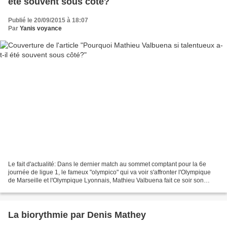
été souvent sous côté?
Publié le 20/09/2015 à 18:07
Par
Yanis voyance
Le fait d'actualité: Dans le dernier match au sommet comptant pour la 6e
journée de ligue 1, le fameux "olympico" qui va voir s'affronter l'Olympique
de Marseille et l'Olympique Lyonnais, Mathieu Valbuena fait ce soir son
retour au Vélodrome mais cette...
La biorythmie par Denis Mathey