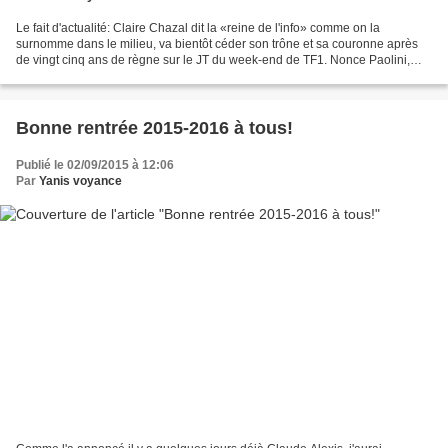
Le fait d'actualité: Claire Chazal dit la «reine de l'info» comme on la
surnomme dans le milieu, va bientôt céder son trône et sa couronne après
de vingt cinq ans de règne sur le JT du week-end de TF1. Nonce Paolini,
l'actuel président du groupe TF1,...
Bonne rentrée 2015-2016 à tous!
Publié le 02/09/2015 à 12:06
Par
Yanis voyance