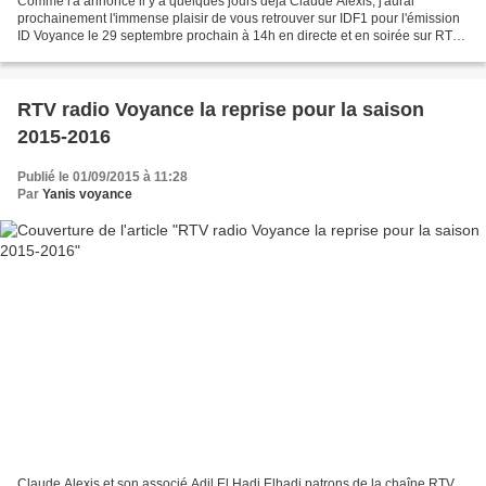
Comme l'a annoncé il y a quelques jours déjà Claude Alexis, j'aurai
prochainement l'immense plaisir de vous retrouver sur IDF1 pour l'émission
ID Voyance le 29 septembre prochain à 14h en directe et en soirée sur RTV.
J'officierai sur ces deux chaînes...
RTV radio Voyance la reprise pour la saison
2015-2016
Publié le 01/09/2015 à 11:28
Par
Yanis voyance
Claude Alexis et son associé Adil El Hadi Elhadi patrons de la chaîne RTV,