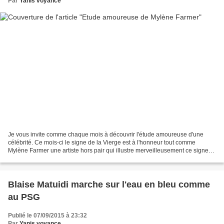
Par
Yanis voyance
Je vous invite comme chaque mois à découvrir l'étude amoureuse d'une
célébrité. Ce mois-ci le signe de la Vierge est à l'honneur tout comme
Mylène Farmer une artiste hors pair qui illustre merveilleusement ce signe
réputé pudique et discret dans sa vie...
Blaise Matuidi marche sur l'eau en bleu comme
au PSG
Publié le 07/09/2015 à 23:32
Par
Yanis voyance