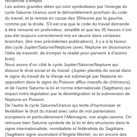
recherche d'emploi.
Les autres grandes idées qui sont symbolisées par l'énergie du
cycle Saturne-Uranus sont le démantèlement prochain du code
du travail, et la remise en cause des 35heures par la gauche,
comme par la droite. S'il est vrai que le code du travail demande
à être remanié en profondeur, simplifié et que les 35 heures n'ont
pas été toujours correctement mis en œuvre dans certaines
branches, (lire mes précédentes publications), il y a à la faveur
des cycle Jupiter/Saturne/Neptune (avec Neptune en dissonance
l'idée de travestir, de tromper la réalité pour parvenir à d'autres
buts).
Nous avons d'un côté le cycle Jupiter/Saturne/Neptune qui
dissout le droit social et du travail. (Jupiter planète du social dans
le signe du travail de la Vierge est submergé par Neptune en
opposition dans le signe du Poisson afflux massifs de chômeurs),
et de l'autre Saturne la loi et norme internationale (Sagittaire) qui
impact notre législation par la désintégration et la submersion de
Neptune en Poisson.
De l'autre le cycle Saturne/Uranus qui tente d'harmoniser et
flexibiliser le droit du travail avec celui de nos partenaires
européens et particulièrement l'Allemagne, voir anglo-saxons. On
retrouve bien Saturne symbole de la loi et des structures dans le
signe internationaliste, mondialiste et fédéraliste du Sagittaire.
(Sagittaire signe ascendant d'Angela Merkel, ou en encore des