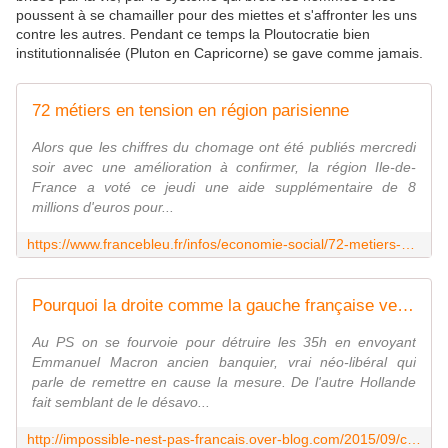
poussent à se chamailler pour des miettes et s'affronter les uns
contre les autres. Pendant ce temps la Ploutocratie bien
institutionnalisée (Pluton en Capricorne) se gave comme jamais.
72 métiers en tension en région parisienne
Alors que les chiffres du chomage ont été publiés mercredi
soir avec une amélioration à confirmer, la région Ile-de-
France a voté ce jeudi une aide supplémentaire de 8
millions d'euros pour...
https://www.francebleu.fr/infos/economie-social/72-metiers-en-tension-en-region-parisienne-1380237210
Pourquoi la droite comme la gauche française veulent casser les 35h - Rassemblement contre les injustices pour la liberté, le développement économique écologique
Au PS on se fourvoie pour détruire les 35h en envoyant
Emmanuel Macron ancien banquier, vrai néo-libéral qui
parle de remettre en cause la mesure. De l'autre Hollande
fait semblant de le désavo...
http://impossible-nest-pas-francais.over-blog.com/2015/09/comment-la-droite-francaise-veut-casser-les-35h.html