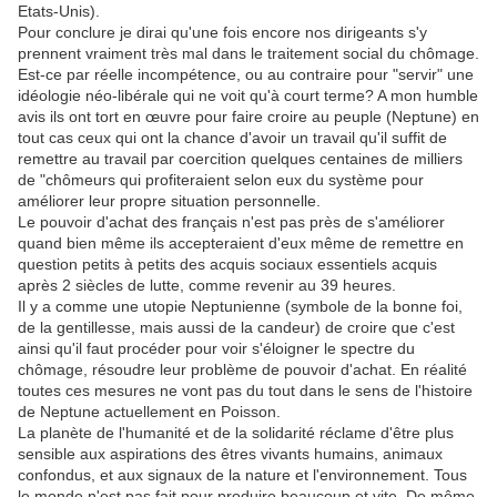
Etats-Unis).
Pour conclure je dirai qu'une fois encore nos dirigeants s'y
prennent vraiment très mal dans le traitement social du chômage.
Est-ce par réelle incompétence, ou au contraire pour "servir" une
idéologie néo-libérale qui ne voit qu'à court terme? A mon humble
avis ils ont tort en œuvre pour faire croire au peuple (Neptune) en
tout cas ceux qui ont la chance d'avoir un travail qu'il suffit de
remettre au travail par coercition quelques centaines de milliers
de "chômeurs qui profiteraient selon eux du système pour
améliorer leur propre situation personnelle.
Le pouvoir d'achat des français n'est pas près de s'améliorer
quand bien même ils accepteraient d'eux même de remettre en
question petits à petits des acquis sociaux essentiels acquis
après 2 siècles de lutte, comme revenir au 39 heures.
Il y a comme une utopie Neptunienne (symbole de la bonne foi,
de la gentillesse, mais aussi de la candeur) de croire que c'est
ainsi qu'il faut procéder pour voir s'éloigner le spectre du
chômage, résoudre leur problème de pouvoir d'achat. En réalité
toutes ces mesures ne vont pas du tout dans le sens de l'histoire
de Neptune actuellement en Poisson.
La planète de l'humanité et de la solidarité réclame d'être plus
sensible aux aspirations des êtres vivants humains, animaux
confondus, et aux signaux de la nature et l'environnement. Tous
le monde n'est pas fait pour produire beaucoup et vite. De même