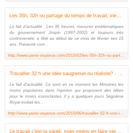
Les 35h, 32h ou partage du temps de travail, ineptie ou nécessité économique, démographique et sociale? - Yanis Voyance Astrologue
Le fait d'actualité : Les 35 heures, mesures emblématiques
du gouvernement Jospin (1997-2002) et toujours très
controversée, a fêté au début de ce mois de février ses 15
ans. Présenté com...
http://www.yanis-voyance.com/2015/02/les-35h-32h-ou-partage-du-temps-de-travail-ineptie-ou-necessite-economique-demographique-et-sociale.html
Travailler 32 h une idée saugrenue ou réaliste? - Yanis Voyance Astrologue
Le fait d'actualité: Ce sont en ce moment les Ministres les
moins populaires dans l'opinion qui proposent des idées
pour le moins iconoclastes. Il y a quelques jours Ségolène
Royal invitait les...
http://www.yanis-voyance.com/2015/06/travailler-32-h-une-idee-saugrenue-ou-realiste.html
Le travail c'est la santé, mais moins en faire serait la conserver - Yanis Voyance Astrologue