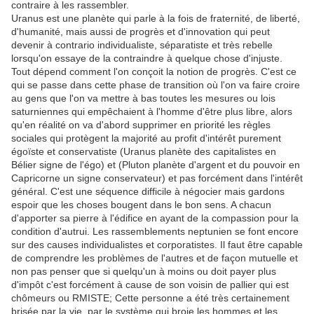
contraire à les rassembler.
Uranus est une planète qui parle à la fois de fraternité, de liberté,
d'humanité, mais aussi de progrès et d'innovation qui peut
devenir à contrario individualiste, séparatiste et très rebelle
lorsqu'on essaye de la contraindre à quelque chose d'injuste.
Tout dépend comment l'on conçoit la notion de progrès. C'est ce
qui se passe dans cette phase de transition où l'on va faire croire
au gens que l'on va mettre à bas toutes les mesures ou lois
saturniennes qui empêchaient à l'homme d'être plus libre, alors
qu'en réalité on va d'abord supprimer en priorité les règles
sociales qui protègent la majorité au profit d'intérêt purement
égoïste et conservatiste (Uranus planète des capitalistes en
Bélier signe de l'égo) et (Pluton planète d'argent et du pouvoir en
Capricorne un signe conservateur) et pas forcément dans l'intérêt
général. C'est une séquence difficile à négocier mais gardons
espoir que les choses bougent dans le bon sens. A chacun
d'apporter sa pierre à l'édifice en ayant de la compassion pour la
condition d'autrui. Les rassemblements neptunien se font encore
sur des causes individualistes et corporatistes. Il faut être capable
de comprendre les problèmes de l'autres et de façon mutuelle et
non pas penser que si quelqu'un à moins ou doit payer plus
d'impôt c'est forcément à cause de son voisin de pallier qui est
chômeurs ou RMISTE; Cette personne a été très certainement
brisée par la vie, par le système qui broie les hommes et les