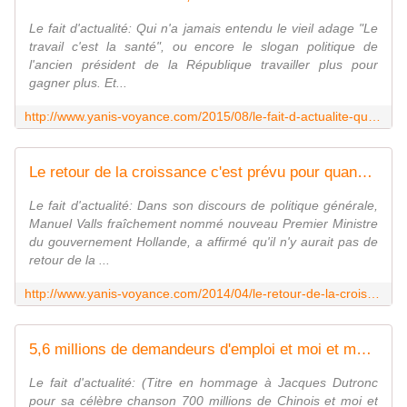
Le fait d'actualité: Qui n'a jamais entendu le vieil adage "Le
travail c'est la santé", ou encore le slogan politique de
l'ancien président de la République travailler plus pour
gagner plus. Et...
http://www.yanis-voyance.com/2015/08/le-fait-d-actualite-qui-n-a-jamais-entendu-le-vieil-adage-le-travail-c-est-la-sante-ou-encore-le-slogan-politique-de-l-ancien-presid
Le retour de la croissance c'est prévu pour quand? - Yanis Voyance Astrologue
Le fait d'actualité: Dans son discours de politique générale,
Manuel Valls fraîchement nommé nouveau Premier Ministre
du gouvernement Hollande, a affirmé qu'il n'y aurait pas de
retour de la ...
http://www.yanis-voyance.com/2014/04/le-retour-de-la-croissance-c-est-prevu-pour-quand.html
5,6 millions de demandeurs d'emploi et moi et moi et toi* - Yanis Voyance Astrologue
Le fait d'actualité: (Titre en hommage à Jacques Dutronc
pour sa célèbre chanson 700 millions de Chinois et moi et