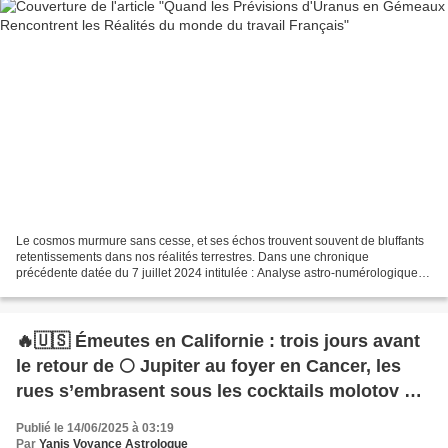
Le cosmos murmure sans cesse, et ses échos trouvent souvent de bluffants
retentissements dans nos réalités terrestres. Dans une chronique
précédente datée du 7 juillet 2024 intitulée : Analyse astro-numérologique
de la dissolution et conséquences des...
🔥🇺🇸 Émeutes en Californie : trois jours avant
le retour de 🌕 Jupiter au foyer en Cancer, les
rues s’embrasent sous les cocktails molotov de
♄ Saturne et ♆ Neptune en ♈ Bélier
Publié le 14/06/2025 à 03:19
Par
Yanis Voyance Astrologue