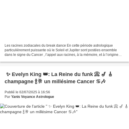
Les racines zodiacales du break dance En cette période astrologique
particulièrement puissante où le Soleil et Jupiter sont postées ensemble
dans le signe du Cancer , l’appel aux racines, à la mémoire, et à l’origine
des choses se fait encore plus sentir...
✨ Evelyn King 👑: La Reine du funk 📀 🎷 🎸
champagne 🍾🥂 un millésime Cancer ♋🎶
Publié le 02/07/2025 à 16:56
Par
Yanis Voyance Astrologue