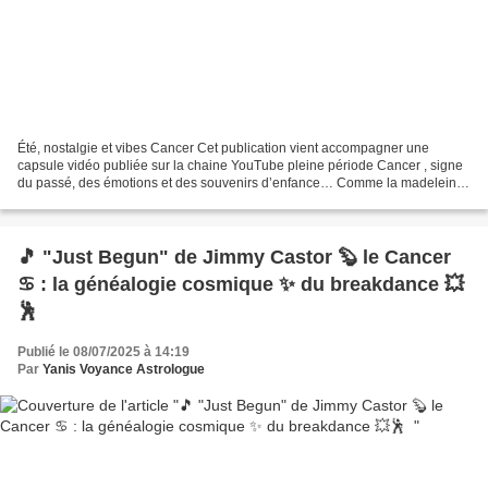
Été, nostalgie et vibes Cancer Cet publication vient accompagner une
capsule vidéo publiée sur la chaine YouTube pleine période Cancer , signe
du passé, des émotions et des souvenirs d’enfance… Comme la madeleine
de Proust, certaines saveurs telle qu'une...
🎵 "Just Begun" de Jimmy Castor 🦫 le Cancer
♋ : la généalogie cosmique ✨ du breakdance 💥
🕺
Publié le 08/07/2025 à 14:19
Par
Yanis Voyance Astrologue