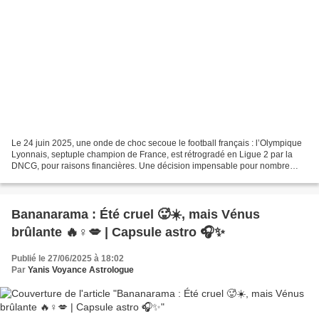
Le 24 juin 2025, une onde de choc secoue le football français : l’Olympique
Lyonnais, septuple champion de France, est rétrogradé en Ligue 2 par la
DNCG, pour raisons financières. Une décision impensable pour nombre
d’observateurs et fan de l'OL, tant...
Bananarama : Été cruel 🥵☀️, mais Vénus
brûlante 🔥♀️💋 | Capsule astro 🎧✨
Publié le 27/06/2025 à 18:02
Par
Yanis Voyance Astrologue