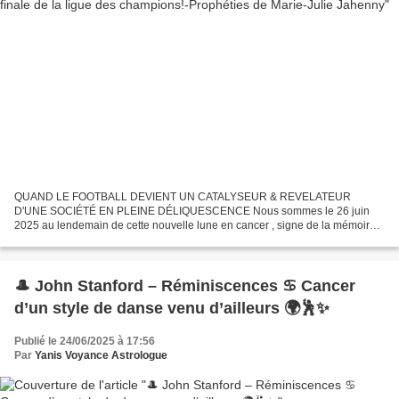
QUAND LE FOOTBALL DEVIENT UN CATALYSEUR & REVELATEUR
D'UNE SOCIÉTÉ EN PLEINE DÉLIQUESCENCE Nous sommes le 26 juin
2025 au lendemain de cette nouvelle lune en cancer , signe de la mémoire,
cette capsule revient sur les événements du passé récent survenus...
🎩 John Stanford – Réminiscences ♋ Cancer
d’un style de danse venu d’ailleurs 🌍🕺✨
Publié le 24/06/2025 à 17:56
Par
Yanis Voyance Astrologue