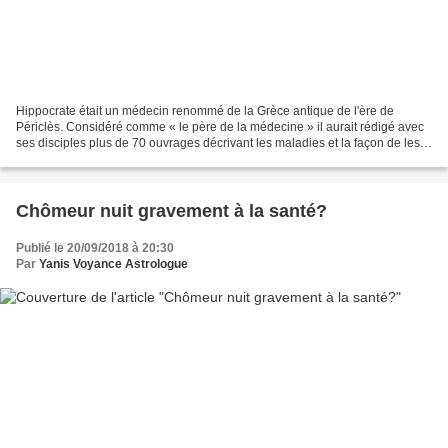
Hippocrate était un médecin renommé de la Grèce antique de l'ère de
Périclès. Considéré comme « le père de la médecine » il aurait rédigé avec
ses disciples plus de 70 ouvrages décrivant les maladies et la façon de les
soigner. "Le prince de la médecine"...
Chômeur nuit gravement à la santé?
Publié le 20/09/2018 à 20:30
Par
Yanis Voyance Astrologue