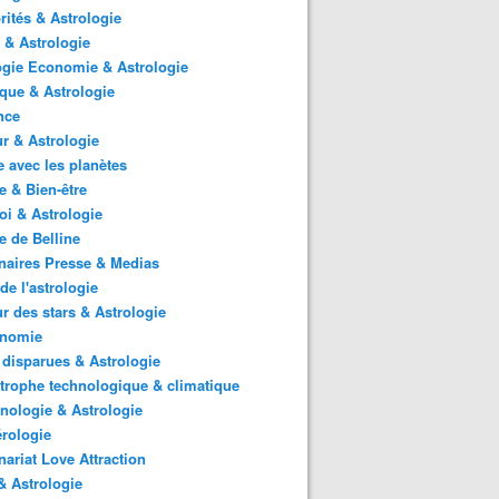
rités & Astrologie
 & Astrologie
gie Economie & Astrologie
ique & Astrologie
nce
r & Astrologie
 avec les planètes
 & Bien-être
i & Astrologie
e de Belline
naires Presse & Medias
de l'astrologie
 des stars & Astrologie
onomie
 disparues & Astrologie
trophe technologique & climatique
nologie & Astrologie
rologie
nariat Love Attraction
 Astrologie