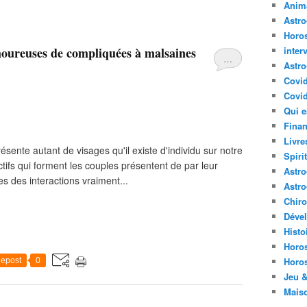
Anima
Astr
Horo
oureuses de compliquées à malsaines
inter
…
Astro
Covi
Covid
Qui e
Finan
Livre
ente autant de visages qu'il existe d'individu sur notre
Spirit
ctifs qui forment les couples présentent de par leur
Astro
es des interactions vraiment...
Astro
Chir
Déve
Histo
Horo
Horo
epost
0
Jeu &
Mais