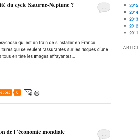
lité du cycle Saturne-Neptune ?
2015
…
2014
2013
2012
2011
 psychose qui est en train de s’installer en France.
ARTIC
taires qui se veulent rassurantes sur les risques d’une
tous en tête les images effrayantes...
epost
0
ion de l 'économie mondiale
…