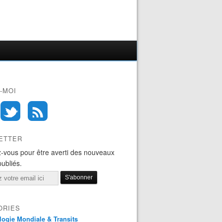
-MOI
ETTER
-vous pour être averti des nouveaux
publiés.
ORIES
logie Mondiale & Transits