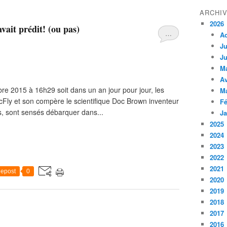
ARCHI
2026
vait prédit! (ou pas)
…
A
Ju
Ju
M
Av
obre 2015 à 16h29 soit dans un an jour pour jour, les
M
cFly et son compère le scientifique Doc Brown inventeur
Fé
, sont sensés débarquer dans...
Ja
2025
2024
2023
2022
2021
epost
0
2020
2019
2018
2017
2016