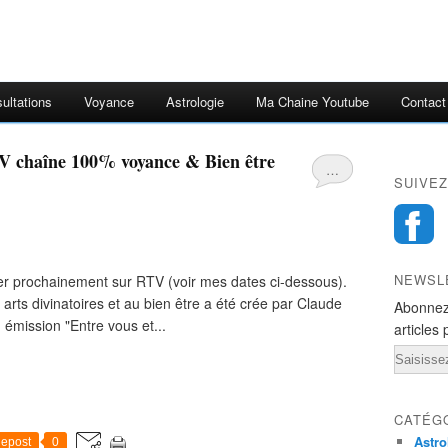
ultations
Voyance
Astrologie
Ma Chaine Youtube
Contact
V chaîne 100% voyance & Bien être
…
SUIVEZ
NEWSL
uver prochainement sur RTV (voir mes dates ci-dessous).
arts divinatoires et au bien être a été crée par Claude
Abonnez
 émission "Entre vous et...
articles 
Email
CATÉG
Astro
epost
0