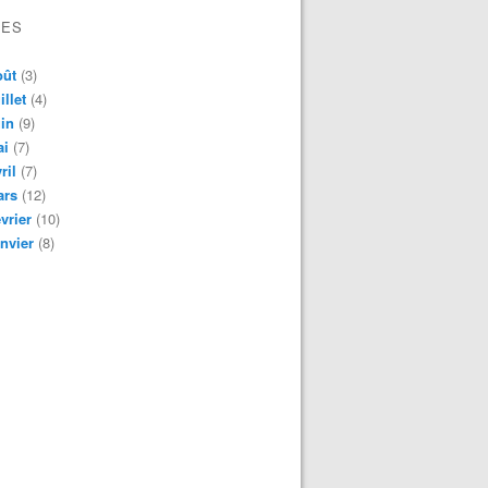
VES
oût
(3)
illet
(4)
in
(9)
ai
(7)
ril
(7)
ars
(12)
vrier
(10)
nvier
(8)