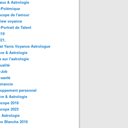
ux & Astrologie
o-Polémique
scope de l'amour
view voyance
-Portrait de Talent
d19
21,
st Yanis Voyance Astrologue
ce & Astrologie
s sur l'astrologie
ualité
-Job
-santé
omancie
loppement personnel
ire & Astrologie
scope 2018
scope 2023
 Astrologie
on Blanche 2016