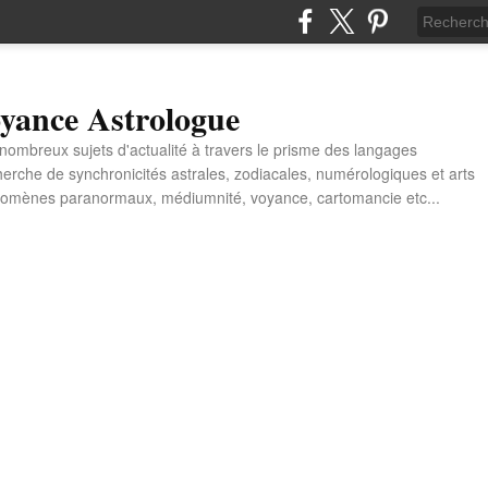
yance Astrologue
e nombreux sujets d'actualité à travers le prisme des langages
erche de synchronicités astrales, zodiacales, numérologiques et arts
énomènes paranormaux, médiumnité, voyance, cartomancie etc...