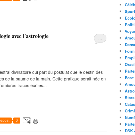
Céléb
Sport
Ecolo
Polit
Voya
ogie avec l'astrologie
Amou
…
Danse
Forme
Emplo
Oracl
Parte
tral divinatoire qui part du postulat que le destin des
Base 
nes de la paume de la main. Cette pratique serait née en
Amour
remières traces écrites...
Astr
Stars
Catas
Crimi
Numé
epost
0
Parte
DSK &