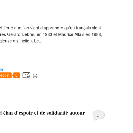
et fierté que l'on vient d'apprendre qu'un français vient
près Gérard Debreu en 1983 et Maurice Allais en 1988,
ieuse distinction. Le...
ie
epost
0
 élan d'espoir et de solidarité autour
…