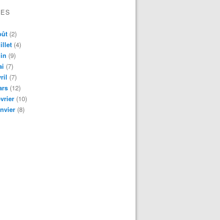
VES
oût
(2)
illet
(4)
in
(9)
ai
(7)
ril
(7)
ars
(12)
vrier
(10)
nvier
(8)