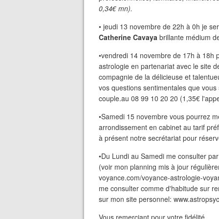
0,34€ mn).
• jeudi 13 novembre de 22h à 0h je se
Catherine Cavaya
brillante médium d
•vendredi 14 novembre de 17h à 18h p
astrologie en partenariat avec le site 
compagnie de la délicieuse et talentu
vos questions sentimentales que vous
couple.au 08 99 10 20 20 (1,35€ l'appe
•Samedi 15 novembre vous pourrez me 
arrondissement en cabinet au tarif préf
à présent notre secrétariat pour réser
•Du Lundi au Samedi me consulter par 
(voir mon planning mis à jour régulière
voyance.com/voyance-astrologie-voya
me consulter comme d'habitude sur re
sur mon site personnel: www.astropsyc
Vous remerciant pour votre fidélité