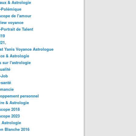
ux & Astrologie
o-Polémique
scope de l'amour
view voyance
-Portrait de Talent
d19
21,
st Yanis Voyance Astrologue
ce & Astrologie
s sur l'astrologie
ualité
-Job
-santé
omancie
loppement personnel
ire & Astrologie
scope 2018
scope 2023
 Astrologie
on Blanche 2016