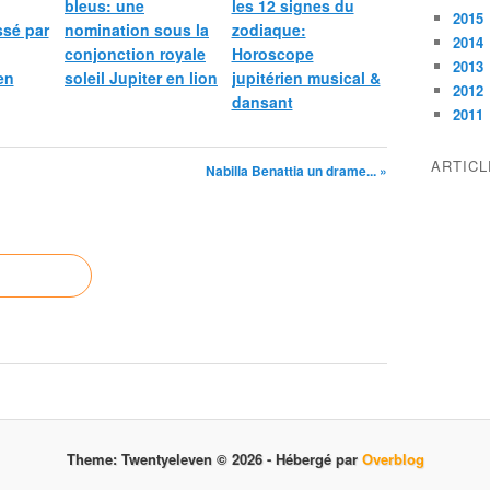
bleus: une
les 12 signes du
2015
sé par
nomination sous la
zodiaque:
2014
conjonction royale
Horoscope
2013
en
soleil Jupiter en lion
jupitérien musical &
2012
dansant
2011
ARTIC
Nabilla Benattia un drame... »
Theme: Twentyeleven © 2026 -
Hébergé par
Overblog