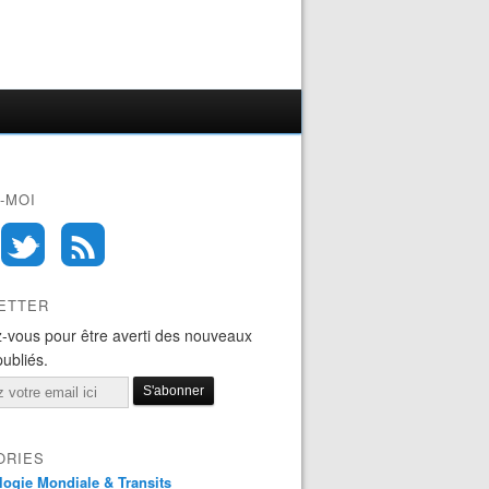
-MOI
ETTER
-vous pour être averti des nouveaux
publiés.
ORIES
logie Mondiale & Transits