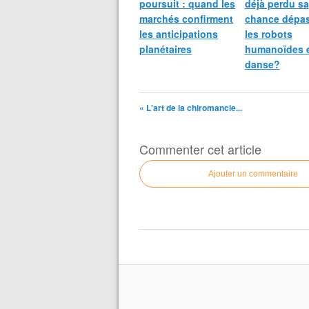
poursuit : quand les
déjà perdu sa
marchés confirment
chance dépas
les anticipations
les robots
planétaires
humanoïdes 
danse?
« L'art de la chiromancie...
Commenter cet article
Ajouter un commentaire