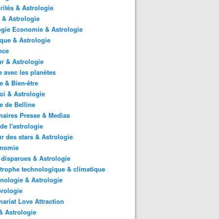
rités & Astrologie
 & Astrologie
gie Economie & Astrologie
ique & Astrologie
nce
r & Astrologie
 avec les planètes
 & Bien-être
i & Astrologie
e de Belline
naires Presse & Medias
de l'astrologie
 des stars & Astrologie
onomie
 disparues & Astrologie
trophe technologique & climatique
nologie & Astrologie
rologie
nariat Love Attraction
 Astrologie