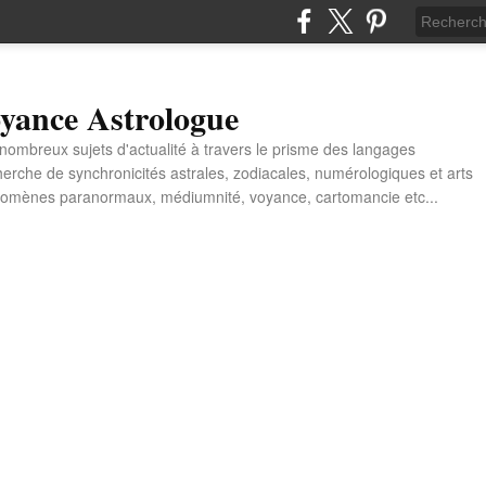
yance Astrologue
e nombreux sujets d'actualité à travers le prisme des langages
erche de synchronicités astrales, zodiacales, numérologiques et arts
énomènes paranormaux, médiumnité, voyance, cartomancie etc...