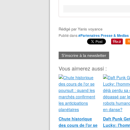
Rédigé par
Yanis voyance
Publié dans
#Partenaires Presse & Medias
R
S'inscrire à la newsletter
Vous aimerez aussi :
Chute historique
Daft Punk Ge
des cours de l'or se
Lucky: l'homm