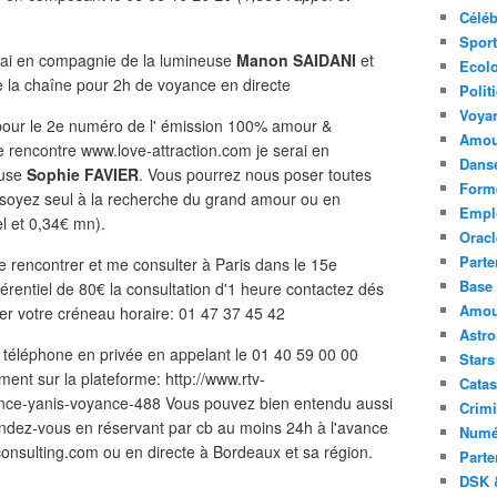
Céléb
Sport
rai en compagnie de la lumineuse
Manon SAIDANI
et
Ecolo
e la chaîne pour 2h de voyance en directe
Polit
Voya
our le 2e numéro de l' émission 100% amour &
Amou
de rencontre www.love-attraction.com je serai en
Danse
euse
Sophie FAVIER
. Vous pourrez nous poser toutes
Forme
 soyez seul à la recherche du grand amour ou en
Emplo
l et 0,34€ mn).
Oracl
Parte
rencontrer et me consulter à Paris dans le 15e
Base 
érentiel de 80€ la consultation d'1 heure contactez dés
Amour
ver votre créneau horaire: 01 47 37 45 42
Astr
téléphone en privée en appelant le 01 40 59 00 00
Stars
ment sur la plateforme: http://www.rtv-
Catas
nce-yanis-voyance-488 Vous pouvez bien entendu aussi
Crimi
ndez-vous en réservant par cb au moins 24h à l'avance
Numé
onsulting.com ou en directe à Bordeaux et sa région.
Parte
DSK &