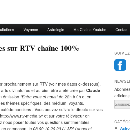
ultations
Voyance
Astrologie
Ma Chaine Youtube
Contact
ges sur RTV chaîne 100%
SUIVEZ
NEWSL
uver prochainement sur RTV (voir mes dates ci-dessous).
Abonnez
arts divinatoires et au bien être a été crée par
Claude
articles 
on émission
"Entre vous et nous"
de 22h à 0h et en
des thèmes spécifiques, des médium, voyants,
Email
 cafédomanciens . Vous pouvez suivre le directe sur vos
http://www.rtv-media.tv/ et sur votre téléviseur en
CATÉG
 nous poser toutes vos questions sentimentales,
Astro
res en composant le
08 99 10 20 20 (1,35€ l'appel et