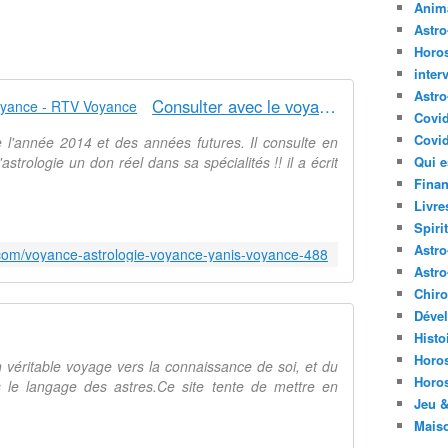
Anima
Astr
Horo
inter
Astro
Consulter avec le voyant Yanis Voyance - RTV Voyance
Covi
Covid
 l'année 2014 et des années futures. Il consulte en
astrologie un don réel dans sa spécialités !! il a écrit
Qui e
Finan
Livre
Spirit
Astro
.com/voyance-astrologie-voyance-yanis-voyance-488
Astro
Chir
Déve
Histo
Horo
 véritable voyage vers la connaissance de soi, et du
Horo
 le langage des astres.Ce site tente de mettre en
Jeu &
Mais