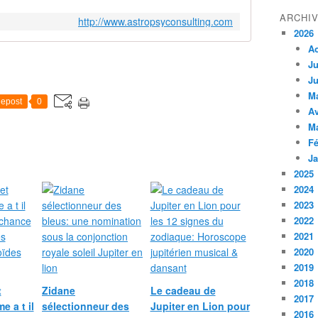
ARCHI
http://www.astropsyconsulting.com
2026
A
Ju
Ju
M
epost
0
Av
M
Fé
Ja
2025
2024
2023
2022
2021
2020
2019
2018
t
Zidane
Le cadeau de
2017
e a t il
sélectionneur des
Jupiter en Lion pour
2016