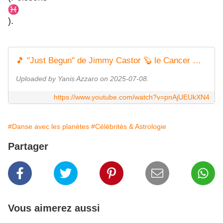
).
🎵 "Just Begun" de Jimmy Castor 🦫 le Cancer ♋ : la généalogie cosmique ✨ du breakdance 💥🕺
Uploaded by Yanis Azzaro on 2025-07-08.
https://www.youtube.com/watch?v=pnAjUEUkXN4
#Danse avec les planètes
#Célébrités & Astrologie
Partager
Vous aimerez aussi