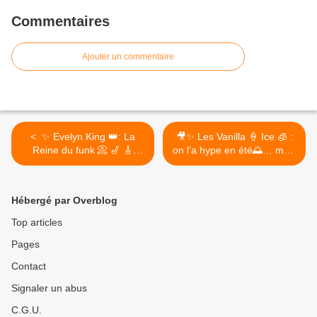
Commentaires
Ajouter un commentaire
< ✨ Evelyn King 👑: La
🎥✨ Les Vanilla 🍦 Ice 🧊 :
Reine du funk 📀 🎷 🎸
on l’a hype en été🌅… mais
champagne 🍾🥂 un
attention danger ! 🛑🎶 >
millésime Cancer ♋🎶
Hébergé par Overblog
Top articles
Pages
Contact
Signaler un abus
C.G.U.