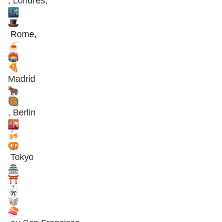
, Londres,
Rome,
Madrid
, Berlin
Tokyo