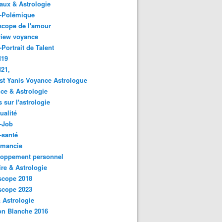
ux & Astrologie
o-Polémique
scope de l'amour
view voyance
-Portrait de Talent
d19
21,
st Yanis Voyance Astrologue
ce & Astrologie
s sur l'astrologie
ualité
-Job
-santé
omancie
loppement personnel
ire & Astrologie
scope 2018
scope 2023
 Astrologie
on Blanche 2016