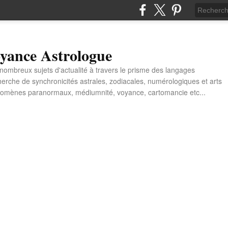
yance Astrologue
e nombreux sujets d'actualité à travers le prisme des langages
erche de synchronicités astrales, zodiacales, numérologiques et arts
énomènes paranormaux, médiumnité, voyance, cartomancie etc...