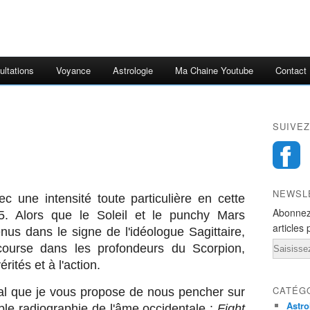
ultations
Voyance
Astrologie
Ma Chaine Youtube
Contact
SUIVEZ
NEWSL
ec une intensité toute particulière en cette
Abonnez
. Alors que le Soleil et le punchy Mars
articles 
us dans le signe de l'idéologue Sagittaire,
Email
ourse dans les profondeurs du Scorpion,
érités et à l'action.
CATÉG
al que je vous propose de nous pencher sur
Astro
able radiographie de l'âme occidentale :
Fight