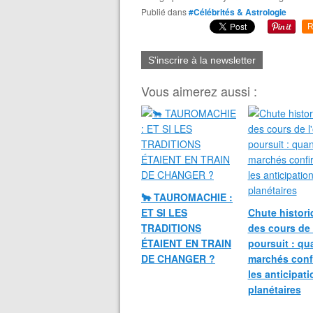
Publié dans
#Célébrités & Astrologie
R
S'inscrire à la newsletter
Vous aimerez aussi :
🐂 TAUROMACHIE :
ET SI LES
Chute histori
TRADITIONS
des cours de 
ÉTAIENT EN TRAIN
poursuit : qu
DE CHANGER ?
marchés conf
les anticipat
planétaires