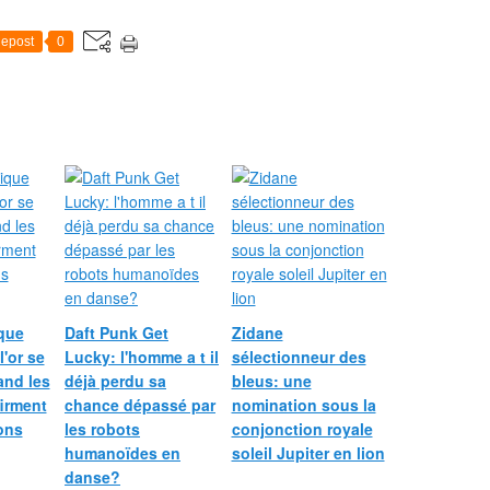
Y
a
epost
0
n
i
s
A
z
z
a
r
o
o
n
2
0
que
Daft Punk Get
Zidane
2
l'or se
Lucky: l'homme a t il
sélectionneur des
5
and les
déjà perdu sa
bleus: une
-
irment
chance dépassé par
nomination sous la
1
ions
les robots
conjonction royale
2
-
humanoïdes en
soleil Jupiter en lion
0
danse?