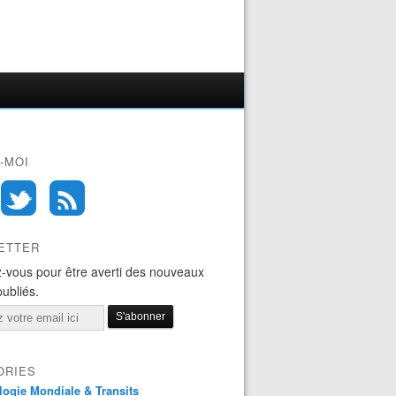
-MOI
ETTER
-vous pour être averti des nouveaux
publiés.
ORIES
logie Mondiale & Transits