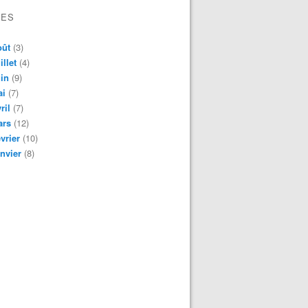
VES
oût
(3)
illet
(4)
in
(9)
ai
(7)
ril
(7)
ars
(12)
vrier
(10)
nvier
(8)