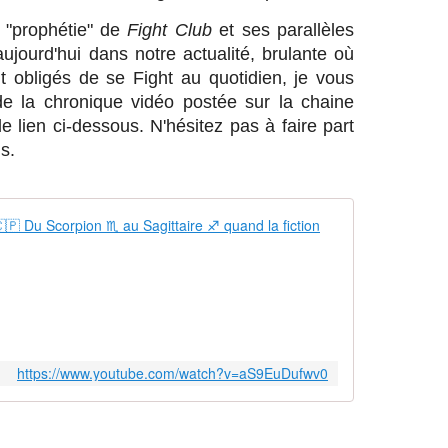
"prophétie" de
Fight Club
et ses parallèles
ujourd'hui dans notre actualité, brulante où
t obligés de se Fight au quotidien, je vous
é de la chronique vidéo postée sur la chaine
 lien ci-dessous. N'hésitez pas à faire part
s.
Fight🤼🥊🤼C
U
p
l
o
a
d
https://www.youtube.com/watch?v=aS9EuDufwv0
e
d
b
y