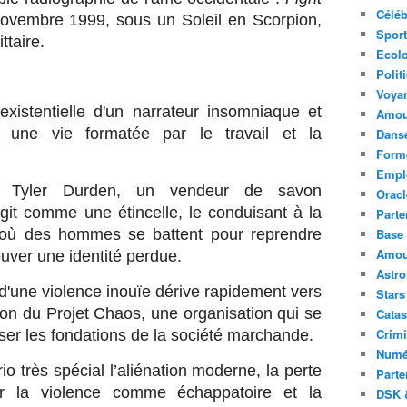
Céléb
0 novembre 1999, sous un Soleil en Scorpion,
Sport
ttaire.
Ecolo
Polit
Voya
existentielle d'un narrateur insomniaque et
Amou
 une vie formatée par le travail et la
Danse
Forme
Emplo
ec Tyler Durden, un vendeur de savon
Oracl
agit comme une étincelle, le conduisant à la
Parte
n où des hommes se battent pour reprendre
Base 
Amour
ouver une identité perdue.
Astr
 d'une violence inouïe dérive rapidement vers
Stars
ion du Projet Chaos, une organisation qui se
Catas
Crimi
loser les fondations de la société marchande.
Numé
o très spécial l’aliénation moderne, la perte
Parte
pour la violence comme échappatoire et la
DSK &