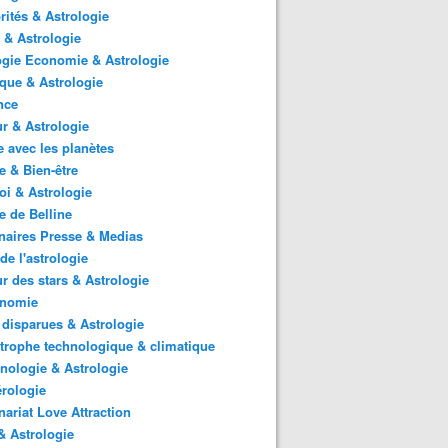
rités & Astrologie
 & Astrologie
gie Economie & Astrologie
ique & Astrologie
nce
r & Astrologie
 avec les planètes
 & Bien-être
i & Astrologie
e de Belline
naires Presse & Medias
de l'astrologie
 des stars & Astrologie
onomie
 disparues & Astrologie
trophe technologique & climatique
nologie & Astrologie
rologie
nariat Love Attraction
 Astrologie