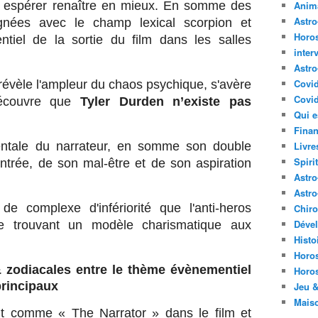
ur espérer renaître en mieux. En somme des
Anima
Astr
ignées avec le champ lexical scorpion et
Horo
tiel de la sortie du film dans les salles
inter
Astro
Covi
 révèle l'ampleur du chaos psychique, s'avère
Covid
écouvre que
Tyler Durden n’existe pas
Qui e
Finan
mentale du narrateur, en somme son double
Livre
Spirit
ntrée, de son mal-être et de son aspiration
Astro
Astro
e complexe d'infériorité que l'anti-heros
Chir
Déve
 trouvant un modèle charismatique aux
Histo
Horo
 zodiacales entre le thème évènementiel
Horo
principaux
Jeu &
Mais
t comme « The Narrator » dans le film et