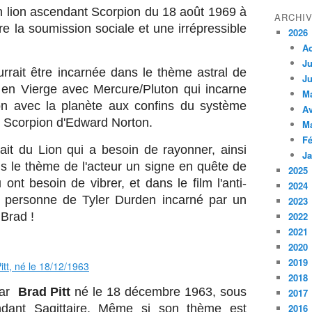
 lion ascendant Scorpion du 18 août 1969 à
ARCHI
re la soumission sociale et une irrépressible
2026
A
Ju
urrait être incarnée dans le thème astral de
Ju
l en Vierge avec Mercure/Pluton qui incarne
M
ion avec la planète aux confins du système
Av
nt Scorpion d'Edward Norton.
M
Fé
it du Lion qui a besoin de rayonner, ainsi
Ja
s le thème de l'acteur un signe en quête de
2025
nt besoin de vibrer, et dans le film l'anti-
2024
a personne de Tyler Durden incarné par un
2023
 Brad !
2022
2021
2020
2019
itt, né le 18/12/1963
2018
 par
Brad Pitt
né le 18 décembre 1963, sous
2017
ndant Sagittaire. Même si son thème est
2016