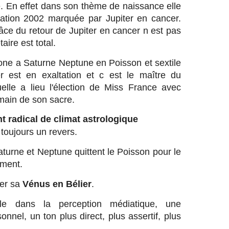
e. En effet dans son thème de naissance elle
ation 2002 marquée par Jupiter en cancer.
râce du retour de Jupiter en cancer n est pas
aire est total.
gone a Saturne Neptune en Poisson et sextile
r est en exaltation et c est le maître du
uelle a lieu l'élection de Miss France avec
main de son sacre.
t radical de climat astrologique
toujours un revers.
aturne et Neptune quittent le Poisson pour le
ement.
cer sa
Vénus en Bélier
.
e dans la perception médiatique, une
nnel, un ton plus direct, plus assertif, plus