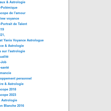
ux & Astrologie
o-Polémique
scope de l'amour
view voyance
-Portrait de Talent
d19
21,
st Yanis Voyance Astrologue
ce & Astrologie
s sur l'astrologie
ualité
-Job
-santé
omancie
loppement personnel
ire & Astrologie
scope 2018
scope 2023
 Astrologie
on Blanche 2016