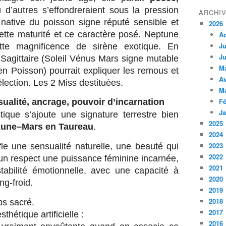
 d’autres s’effondreraient sous la pression
ARCHI
native du poisson signe réputé sensible et
2026
cette maturité et ce caractère posé. Neptune
A
Ju
tte magnificence de sirène exotique. En
Ju
 Sagittaire (Soleil Vénus Mars signe mutable
M
n Poisson) pourrait expliquer les remous et
Av
lection. Les 2 Miss destituées.
M
Fé
ualité, ancrage, pouvoir d’incarnation
Ja
ique s’ajoute une signature terrestre bien
2025
Lune–Mars en Taureau
.
2024
2023
fle une sensualité naturelle, une beauté qui
2022
, un respect une puissance féminine incarnée,
2021
tabilité émotionnelle, avec une capacité à
2020
ng-froid.
2019
2018
ps sacré.
2017
thétique artificielle :
2016