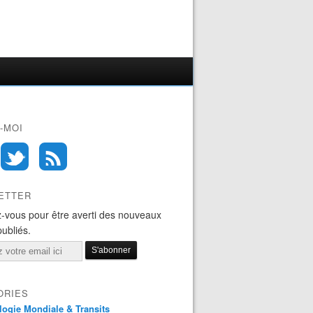
-MOI
ETTER
-vous pour être averti des nouveaux
publiés.
ORIES
logie Mondiale & Transits