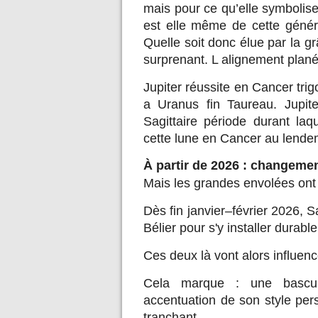
mais pour ce qu’elle symbolis
est elle même de cette génér
Quelle soit donc élue par la g
surprenant. L alignement planét
Jupiter réussite en Cancer tri
a Uranus fin Taureau. Jupite
Sagittaire période durant laq
cette lune en Cancer au lende
À partir de 2026 : changemen
Mais les grandes envolées ont 
Dès fin janvier–février 2026, S
Bélier pour s'y installer durabl
Ces deux là vont alors influen
Cela marque : une bascul
accentuation de son style perso
tranchant.