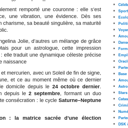
Céléb
lement remporté une couronne : elle s’est
Sport
, une vibration, une évidence. Dès ses
Ecolo
n charisme, sa beauté singulière, sa maturité
Polit
Voya
lic.
Amou
Angelina Jolie, d’autres un mélange de grâce
Danse
ais pour un astrologue, cette impression
Forme
: elle traduit une dynamique céleste précise
Emplo
Oracl
de naissance
Parte
e et mercurien, avec un Soleil de fin de signe,
Base 
une, et ce au moment même où ce dernier
Amour
Astr
de domicile depuis le
24 octobre dernier
.
Stars
on depuis le
2 septembre
, formant un duo
Catas
te consécration : le cycle
Saturne–Neptune
Crimi
Numé
Parte
n : la matrice sacrée d’une élection
DSK &