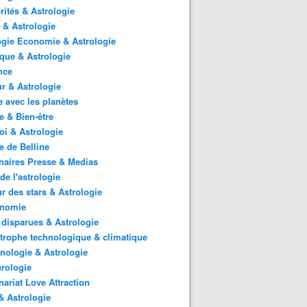
rités & Astrologie
 & Astrologie
gie Economie & Astrologie
ique & Astrologie
nce
r & Astrologie
 avec les planètes
 & Bien-être
i & Astrologie
e de Belline
naires Presse & Medias
de l'astrologie
 des stars & Astrologie
onomie
 disparues & Astrologie
trophe technologique & climatique
nologie & Astrologie
rologie
nariat Love Attraction
 Astrologie