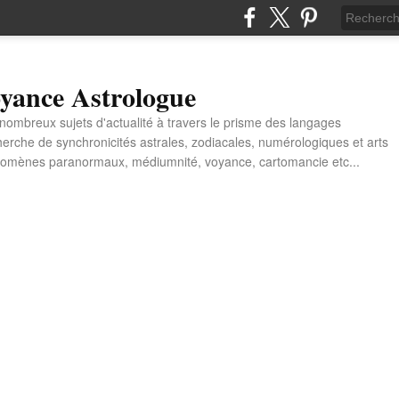
yance Astrologue
e nombreux sujets d'actualité à travers le prisme des langages
erche de synchronicités astrales, zodiacales, numérologiques et arts
énomènes paranormaux, médiumnité, voyance, cartomancie etc...