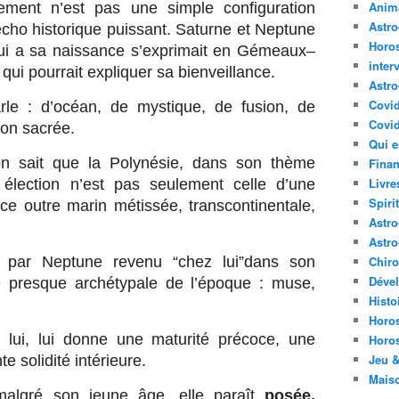
Anima
ement n’est pas une simple configuration
Astr
écho historique puissant. Saturne et Neptune
Horo
ui a sa naissance s’exprimait en Gémeaux–
inter
ui pourrait expliquer sa bienveillance.
Astro
Covi
rle : d’océan, de mystique, de fusion, de
Covid
ion sacrée.
Qui e
on sait que la Polynésie, dans son thème
Finan
Livre
élection n’est pas seulement celle d’une
Spirit
e outre marin métissée, transcontinentale,
Astro
Astro
é par Neptune revenu “chez lui”dans son
Chir
Déve
ure presque archétypale de l’époque : muse,
Histo
Horo
 lui, lui donne une maturité précoce, une
Horo
Jeu &
 solidité intérieure.
Mais
malgré son jeune âge, elle paraît
posée,