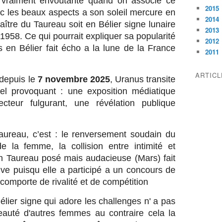
e vraiment envoûtante quand on associe ce
2015
 les beaux aspects a son soleil mercure en
2014
aître du Taureau soit en Bélier signe lunaire
2013
958. Ce qui pourrait expliquer sa popularité
2012
 en Bélier fait écho a la lune de la France
2011
ARTIC
 depuis le
7 novembre 2025
, Uranus transite
el provoquant : une exposition médiatique
teur fulgurant, une révélation publique
ureau, c’est : le renversement soudain du
e la femme, la collision entre intimité et
n Taureau posé mais audacieuse (Mars) fait
uve puisqu elle a participé a un concours de
 comporte de rivalité et de compétition
lier signe qui adore les challenges n' a pas
eauté d'autres femmes au contraire cela la