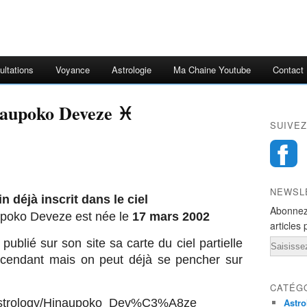
ultations
Voyance
Astrologie
Ma Chaine Youtube
Contact
naupoko Deveze ♓
SUIVEZ
NEWSL
n déjà inscrit dans le ciel
Abonnez
poko Deveze est née le
17 mars 2002
articles 
ublié sur son site sa carte du ciel partielle
Email
scendant mais on peut déjà se pencher sur
CATÉG
/astrology/Hinaupoko_Dev%C3%A8ze
Astro