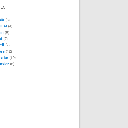
VES
oût
(3)
illet
(4)
in
(9)
ai
(7)
ril
(7)
ars
(12)
vrier
(10)
nvier
(8)