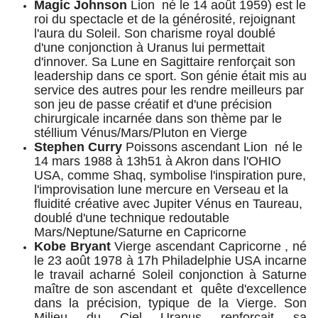
Magic Johnson
Lion né le 14 août 1959) est le
roi du spectacle et de la générosité, rejoignant
l'aura du Soleil. Son charisme royal doublé
d'une conjonction à Uranus lui permettait
d'innover. Sa Lune en Sagittaire renforçait son
leadership dans ce sport. Son génie était mis au
service des autres pour les rendre meilleurs par
son jeu de passe créatif et d'une précision
chirurgicale incarnée dans son thème par le
stéllium Vénus/Mars/Pluton en Vierge
Stephen Curry
Poissons ascendant Lion né le
14 mars 1988 à 13h51 à Akron dans l'OHIO
USA, comme Shaq, symbolise l'inspiration pure,
l'improvisation lune mercure en Verseau et la
fluidité créative avec Jupiter Vénus en Taureau,
doublé d'une technique redoutable
Mars/Neptune/Saturne en Capricorne
Kobe Bryant
Vierge ascendant Capricorne , né
le 23 août 1978 à 17h Philadelphie USA incarne
le travail acharné Soleil conjonction à Saturne
maître de son ascendant et quête d'excellence
dans la précision, typique de la Vierge. Son
Milieu du Ciel Uranus renforçait sa