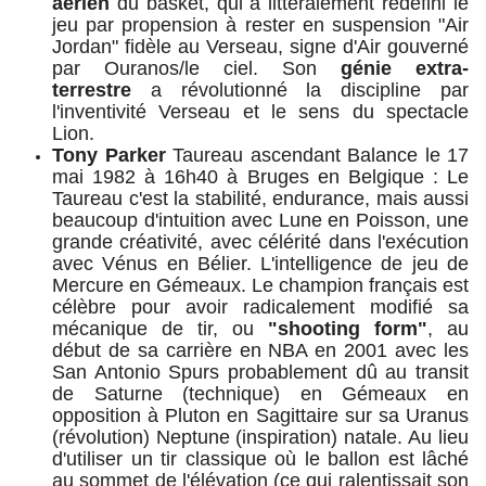
aérien
du basket, qui a littéralement redéfini le
jeu par propension à rester en suspension "Air
Jordan" fidèle au Verseau, signe d'Air gouverné
par Ouranos/le ciel. Son
génie extra-
terrestre
a révolutionné la discipline par
l'inventivité Verseau et le sens du spectacle
Lion.
Tony Parker
Taureau ascendant Balance le 17
mai 1982 à 16h40 à Bruges en Belgique : Le
Taureau c'est la stabilité, endurance, mais aussi
beaucoup d'intuition avec Lune en Poisson, une
grande créativité, avec célérité dans l'exécution
avec Vénus en Bélier. L'intelligence de jeu de
Mercure en Gémeaux.
Le champion français est
célèbre pour avoir radicalement modifié sa
mécanique de tir, ou
"shooting form"
, au
début de sa carrière en NBA en 2001 avec les
San Antonio Spurs probablement dû au transit
de Saturne (technique) en Gémeaux en
opposition à Pluton en Sagittaire sur sa Uranus
(révolution) Neptune (inspiration) natale.
Au lieu
d'utiliser un tir classique où le ballon est lâché
au sommet de l'élévation (ce qui ralentissait son