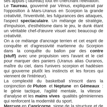
ses appuis (Taureau) tout en cherchant l'élévation.
Le
Taureau
, gouverné par Vénus, expliquerait par
l'opposition à Mars-Uranus en Scorpion la grande
créativité, l'inventivité, les fulgurances des attaques,
l'aspect
spectaculaire
. Un mélange de stratégie,
d'impulsion, d'esthétisme dans le jeu, le dunk étant
un véritable chef-d'œuvre visuel avec beaucoup de
créativité.
On a ce mélange d'ancrage terrien et cet esprit de
conquête et d'agressivité martienne du Scorpion
dans la conquête du ballon par des
contre
(stuff)
avec une propulsion vers l'avant et le ciel
pour marquer des paniers (Uranus alias Ouranos,
maître du ciel, dans l'univers scorpion et hadésien
qui gouverne plutôt les instincts et les forces qui
viennent de l'intérieur).
La complexité du basketball s'inscrit dans la
conjonction de
Pluton
et
Neptune
en
Gémeaux
:
le génie tactique, l'agilité mentale, la vitesse
d'analyse et les
mains vives
qualités géminiennes
qui renforcent la modernité du sport.
Mercure
en
Capricorne
signe de la structure et de