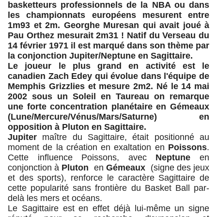
basketteurs professionnels de la NBA ou dans
les championnats européens mesurent entre
1m93 et 2m. Georghe Muresan qui avait joué à
Pau Orthez mesurait 2m31 ! Natif du Verseau du
14 février 1971 il est marqué dans son thème par
la conjonction Jupiter/Neptune en Sagittaire.
Le joueur le plus grand en activité est le
canadien Zach Edey qui évolue dans l'équipe de
Memphis Grizzlies et mesure 2m2. Né le 14 mai
2002 sous un Soleil en Taureau on remarque
une forte concentration planétaire en Gémeaux
(Lune/Mercure/Vénus/Mars/Saturne) en
opposition à Pluton en Sagittaire.
Jupiter
maître du Sagittaire, était positionné au
moment de la création en exaltation en
Poissons
.
Cette influence Poissons, avec
Neptune
en
conjonction à
Pluton
en
Gémeaux
(signe des jeux
et des sports), renforce le caractère Sagittaire de
cette popularité sans frontière du Basket Ball par-
delà les mers et océans.
Le Sagittaire est en effet déjà lui-même un signe