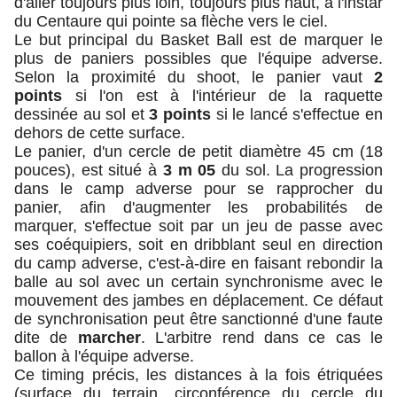
d'aller toujours plus loin, toujours plus haut, à l'instar
du Centaure qui pointe sa flèche vers le ciel.
Le but principal du Basket Ball est de marquer le
plus de paniers possibles que l'équipe adverse.
Selon la proximité du shoot, le panier vaut
2
points
si l'on est à l'intérieur de la raquette
dessinée au sol et
3 points
si le lancé s'effectue en
dehors de cette surface.
Le panier, d'un cercle de petit diamètre 45 cm (18
pouces), est situé à
3 m 05
du sol. La progression
dans le camp adverse pour se rapprocher du
panier, afin d'augmenter les probabilités de
marquer, s'effectue soit par un jeu de passe avec
ses coéquipiers, soit en dribblant seul en direction
du camp adverse, c'est-à-dire en faisant rebondir la
balle au sol avec un certain synchronisme avec le
mouvement des jambes en déplacement. Ce défaut
de synchronisation peut être sanctionné d'une faute
dite de
marcher
. L'arbitre rend dans ce cas le
ballon à l'équipe adverse.
Ce timing précis, les distances à la fois étriquées
(surface du terrain, circonférence du cercle du