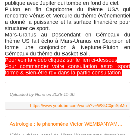
publique avec Jupiter qui tombe en fond du ciel.
Pluton en fin Capricorne du thème USA qui
rencontre Vénus et Mercure du thème événementiel
a donné la puissance et la surface financière pour
structurer ce sport.
Mars-Uranus au Descendant en Gémeaux du
thème US fait écho à Mars-Uranus en Scorpion et
forme une conjonction à Neptune-Pluton en
Gémeaux du thème du Basket Ball.
Pour voir la vidéo cliquez sur le lien ci-dessous
Pour commander votre consultation astro -sport
forme & Bien-être rdv dans la partie consultation
Uploaded by None on 2025-11-30.
https://www.youtube.com/watch?v=WSkC0jmSpMo
Astrologie : le phénomène Victor WEMBANYAMA - Astrologie Conseil, le blog de l'astrologue Kevin Lagrange à Rennes et par webcam : thèmes astraux, astrologie horaire, amoureuse, mondiale, prévisionnelle, cours d'astrologie tous niveaux.
Vidéo : thème astral de Victor Wembanyama #astrologie