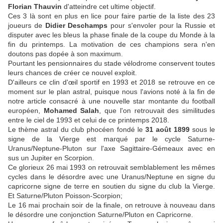
Florian Thauvin
d'atteindre cet ultime objectif.
Ces 3 là sont en plus en lice pour faire partie de la liste des 23
joueurs de
Didier Deschamps
pour s'envoler pour la Russie et
disputer avec les bleus la phase finale de la coupe du Monde à la
fin du printemps. La motivation de ces champions sera n'en
doutons pas dopée à son maximum.
Pourtant les pensionnaires du stade vélodrome conservent toutes
leurs chances de créer ce nouvel exploit.
D'ailleurs ce clin d'œil sportif en 1993 et 2018 se retrouve en ce
moment sur le plan astral, puisque nous l'avions noté à la fin de
notre article consacré à une nouvelle star montante du football
européen,
Mohamed Salah
, que l'on retrouvait des similitudes
entre le ciel de 1993 et celui de ce printemps 2018.
Le thème astral du club phocéen fondé le
31 août 1899
sous le
signe de la Vierge est marqué par le cycle Saturne-
Uranus/Neptune-Pluton sur l'axe Sagittaire-Gémeaux avec en
sus un Jupiter en Scorpion.
Ce glorieux 26 mai 1993 on retrouvait semblablement les mêmes
cycles dans le désordre avec une Uranus/Neptune en signe du
capricorne signe de terre en soutien du signe du club la Vierge.
Et Saturne/Pluton Poisson-Scorpion;
Le 16 mai prochain soir de la finale, on retrouve à nouveau dans
le désordre une conjonction Saturne/Pluton en Capricorne.