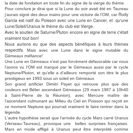
la date de fondation en toute fin du signe de la vierge du thème.
Pour conclure je dirai que si la Lune du soir avait été en Taureau
Rudy
j'aurais signé des deux mains pour une victoire de l'OM, car
Garcia est natif du Poisson avec une Lune en Cancer, et qu'une
Lune/Soleil/Uranus le thème du club est Vierge.
Avec le soutien de Saturne/Pluton encore en signe de terre c'était
vraiment tout bon!
Nous aurions eu que des aspects bénéfiques à leurs thèmes
respectifs.
Mais avec une Lune dans le signe mutable du
Gémeaux méfiance!
Une Lune en Gémeaux n'est pas forcément défavorable car nous
l'avons vu l'OM est marqué par le Gémeaux aussi par le cycle
Neptune/Pluton, et qu'elle a d'ailleurs remporté son titre le plus
prestigieux en 1993 sous un soleil en Gémeaux.
Son grand artificier Dimitri Payet qui retrouve plus que des
couleurs est Bélier ascendant Gémeaux (29 mars 1987 à 10h40
à Saint-Pierre de la Réunion), avec Mercure maître de
l'ascendant culmunant au Milieu du Ciel en Poisson qui reçoit en
ce moment Neptune qui pourrait vraiment le faire rentrer dans la
légende.
L'autre hypothèse serait que l'arrivée du cycle Mars carré Uranus
(Verseau-Taureau), provoque une belles surprises françaises.
Mars en mode affligé à Uranus peut être interprété comme