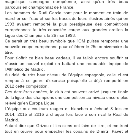
magnifique campagne européenne, ainsi qu'un très beau
parcours en championnat de France.
Les hommes de Rudi Garcia sont pour le moment en train de
marcher sur l'eau et sur les traces de leurs illustres aînés qui en
1993 avaient remporté la plus prestigieuse des compétitions
européennes: la très convoitée coupe aux grandes oreilles la
Ligue des Champions le 26 mai 1993.
Ce serait un très beau symbole que l'OM puisse remporter une
nouvelle coupe européenne pour célébrer le 25e anniversaire du
titre.
Pour s'offrir ce bien beau cadeau, il va falloir encore souffrir et
réussir un nouvel exploit en battant une redoutable équipe de
l'Althlético de Madrid.
Au delà du très haut niveau de l'équipe espagnole, celle ci est
rompue à ce genre d'exercice puisqu'elle a déjà remporté en
2012 cette compétition.
Ces dernières années, le club est souvent arrivé jusqu'en finale
de la ligue des champions une compétition au niveau encore plus
relevé qu'en Europa Ligue.
L'équipe aux couleurs rouges et blanches a échoué 3 fois en
2014, 2015 et 2016 à chaque fois face à son rival le Real de
Madrid.
Autant dire que Grizou et les siens ont faim de titre, et mettront
tout en œuvre pour empêcher les copains de
Dimitri Payet
et