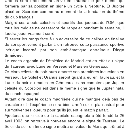
Uranus sera fraîchement arrivé en Taureau le jour même qui
formera par sa position en signe un cycle à Neptune. Et Jupiter
placé en Scorpion comme au moment de la fondation du thème
du club français.
Malgré ces atouts célestes et sportifs des joueurs de l'OM, que
tous les médias ne cesseront de rappeler pendant la semaine, il
faudra jouer vraiment serré.
Si serrer les rangs face à un adversaire de ce calibre en final va
de soi sportivement parlant, on retrouve cette puissance sportive
ibérique incarné par son emblématique entraîneur
Diego
Siméone.
Le coach argentin de l'Athlético de Madrid est en effet du signe
du Taureau avec Lune en Verseau et Mars en Gémeaux.
Or Mars céleste du soir aura amorcé ses premières incursions en
Verseau. Le Soleil et Uranus seront quant à eu en Taureau, et la
Lune du soir du match en Gémeaux, sans compter que Jupiter
céleste du Scorpion est dans le même signe que le Jupiter natal
du coach espagnol.
Autant dire que le coach madrilène qui ne manque déjà pas de
caractère et d'expérience sera bien armé sur le plan astral pour
surmotiver ses joueurs pour qu'ils jouent le match parfait.
Ajoutons que le club de la capitale espagnole a été fondé le 26
avril 1903, on retrouve à nouveau encore le signe du Taureau. Le
Soleil du soir en fin de signe mettra en valeur le Mars qui trônait à