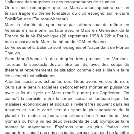
l'influence des surprises et des retournements de situation.
Or on peut remarquer que ce Mars/Uranus appuiera sur un
terrain fragile du thème fondateur du club espagnol sur le carré
Soleil/Saturne (Taureau-Verseau).
Mars la planète du sport sera par ailleurs tout de même en
Verseau en harmonie parfaite avec le Mars en Gémeaux de la
France de la Ve République (28 septembre 1958 à 22h à Paris),
mais aussi avec le Mars du thème de l'OM en Balance.
Le Verseau et la Balance sont les signes et l'ascendant de Florian
Thauvin.
Avec Mars/Uranus à des degrés très proches en Verseau-
Taureau, le spectacle devrait être au rdv, avec des coups de
théâtre et retournements de situation comme c'est si bien le faire
les scénarii footballistiques.
Attention aussi aux échauffourées. Nous avons vu ces derniers
jours sur le terrain social les débordements monter en puissance
avec la fin du cycle de Mars (conflit-guerre) en Capricorne. On
connaît la porosité entre le terrain social et footballistique, les
malaises économiques et sociaux s'invitent très souvent dans les
tribunes et sur le carré vert du sport le plus populaire de la
planète. Le match se jouera par ailleurs dans l'enceinte du rival
lyonnais où l'on a vu les deux présidents de club olympique faire
monter la mayonnaise. Espérons que les plus "fadas" des
supporters n'aient pas pris ces joutes verbales au pied de la lettre