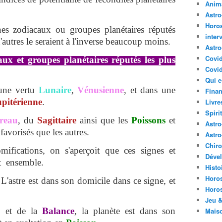
Anima
Astr
Horo
gnes zodiacaux ou groupes planétaires réputés
inter
d'autres le seraient à l'inverse beaucoup moins.
Astro
Covi
ux et groupes planétaires réputés les plus
Covid
Qui e
 une vertu
Lunaire
,
Vénusienne
, et dans une
Finan
pitérienne
.
Livre
Spirit
reau
, du
Sagittaire
ainsi que les
Poissons
et
Astro
favorisés que les autres.
Astro
Chir
mifications, on s'aperçoit que ces signes et
Déve
nt ensemble.
Histo
Horo
 L'astre est dans son domicile dans ce signe, et
Horo
Jeu &
u
et de la
Balance
, la planète est dans son
Mais