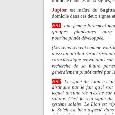
domicile dans les deux signes, e
Jupiter
est maître du
Sagitt
domicile dans ces deux signes et
NB1
: une femme fortement mar
groupes planétaires aura
poitrine plutôt développée.
(Les seins servent comme vous le
aussi un attribut sexuel secondai
caractéristique renvoi dans son 
recherche de sa future parte
généralement plutôt attiré par le
NB2
: Le signe du Lion est un
distingue par le fait qu'il soi
lequel aucune vie n'existe sur 
solaire. C'est le seul signe du
système solaire. Le Lion est ré
le Soleil est bien aspecté dans