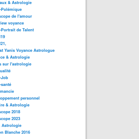
ux & Astrologie
o-Polémique
scope de l'amour
view voyance
-Portrait de Talent
d19
21,
st Yanis Voyance Astrologue
ce & Astrologie
s sur l'astrologie
ualité
-Job
-santé
omancie
loppement personnel
ire & Astrologie
scope 2018
scope 2023
 Astrologie
on Blanche 2016