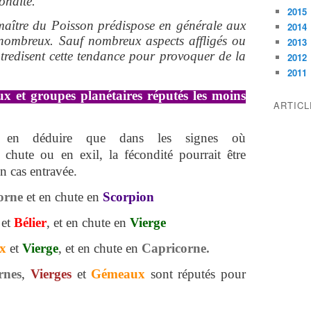
condité.
2015
maître du Poisson prédispose en générale aux
2014
s nombreux. Sauf nombreux aspects affligés ou
2013
tredisent cette tendance pour provoquer de la
2012
2011
x et groupes planétaires réputés les moins
ARTIC
 en déduire que dans les signes où
chute ou en exil, la fécondité pourrait être
n cas entravée.
orne
et en chute en
Scorpion
n
et
Bélier
, et en chute en
Vierge
x
et
Vierge
, et en chute en
Capricorne.
rnes
,
Vierges
et
Gémeaux
sont réputés pour