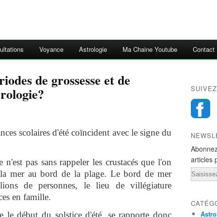
ultations
Voyance
Astrologie
Ma Chaine Youtube
Contact
riodes de grossesse et de
SUIVEZ
trologie?
ces scolaires d'été coïncident avec le signe du
NEWSL
Abonnez
articles 
 n'est pas sans rappeler les crustacés que l'on
Email
à la mer au bord de la plage. Le bord de mer
ions de personnes, le lieu de villégiature
ces en famille.
CATÉG
Astro
le début du solstice d'été, se rapporte donc