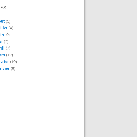
VES
oût
(3)
illet
(4)
in
(9)
ai
(7)
ril
(7)
ars
(12)
vrier
(10)
nvier
(8)