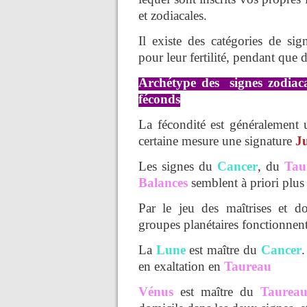
et zodiacales.
Il existe des catégories de si
pour leur fertilité, pendant que 
Archétype des signes zodiaca
féconds
La fécondité est généralement
certaine mesure une signature
Ju
Les signes du
Cancer
, du
Tau
Balances
semblent à priori plus 
Par le jeu des maîtrises et do
groupes planétaires fonctionne
La
Lune
est maître du
Cancer
.
en exaltation en
Taureau
Vénus
est maître du
Taurea