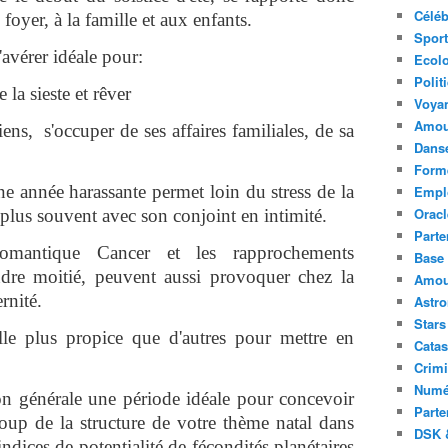
Céléb
foyer, à la famille et aux enfants.
Sport
'avérer idéale pour:
Ecolo
Polit
e la sieste et rêver
Voya
Amou
ens, s'occuper de ses affaires familiales, de sa
Danse
Forme
ne année harassante permet loin du stress de la
Emplo
Oracl
 plus souvent avec son conjoint en intimité.
Parte
romantique Cancer et les rapprochements
Base 
ndre moitié, peuvent aussi provoquer chez la
Amour
rnité.
Astr
Stars
elle plus propice que d'autres pour mettre en
Catas
Crimi
Numé
on générale une période idéale pour concevoir
Parte
oup de la structure de votre thème natal dans
DSK &
indices de potentialité de fécondités planétaires