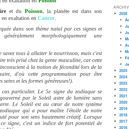
t en exaltation en
Poisson
ARCHI
aire
et du
Poisson
, la planète est dans son
2026
 en exaltation en
Cancer
.
A
Ju
quée dans son thème natal par ces signes et
Ju
 généralement morphologiquement une
M
Av
M
 savez tous à allaiter le nourrisson, mais c'est
Fé
re très prisé chez la gente masculine, car cette
Ja
inconscient à la notion de fécondité lors de la
2025
naire, d'où cette programmation pour être
2024
s seins et les formes généreuses!).
2023
2022
 cas particulier. Le 5e signe du zodiaque se
2021
t gouverné par le Soleil astre de lumière sans
2020
terre. Le Soleil est au
cœur
de notre système
2019
 zodiaque qui a pour maître l'étoile de notre
2018
puté pour son sens hautement créatif. Lorsque
2017
 ce signe, c'est un indice de fort potentiel de
2016