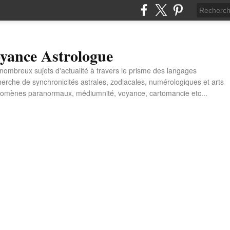
yance Astrologue
e nombreux sujets d'actualité à travers le prisme des langages
erche de synchronicités astrales, zodiacales, numérologiques et arts
énomènes paranormaux, médiumnité, voyance, cartomancie etc...