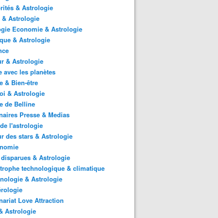
rités & Astrologie
 & Astrologie
gie Economie & Astrologie
ique & Astrologie
nce
r & Astrologie
 avec les planètes
 & Bien-être
i & Astrologie
e de Belline
naires Presse & Medias
de l'astrologie
 des stars & Astrologie
onomie
 disparues & Astrologie
trophe technologique & climatique
nologie & Astrologie
rologie
nariat Love Attraction
 Astrologie