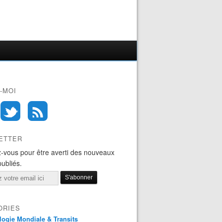
-MOI
ETTER
-vous pour être averti des nouveaux
publiés.
ORIES
logie Mondiale & Transits