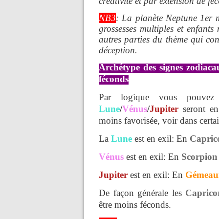
créativité et par extension de fé
NB3
: La planète Neptune 1er 
grossesses multiples et enfant
autres parties du thème qui con
déception.
Archétype des signes zodiacau
féconds
Par logique vous pouvez
Lune
/
Vénus
/
Jupiter
seront en 
moins favorisée, voir dans certai
La
Lune
est en exil: En
Capric
Vénus
est en exil: En
Scorpio
Jupiter
est en exil: En
Gémeau
De façon générale les
Caprico
être moins féconds.