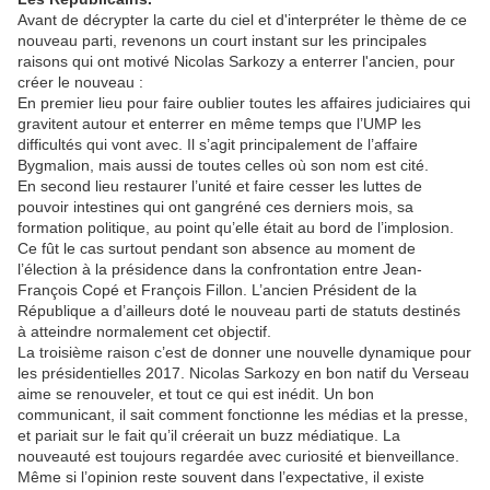
Avant de décrypter la carte du ciel et d'interpréter le thème de ce
nouveau parti, revenons un court instant sur les principales
raisons qui ont motivé Nicolas Sarkozy a enterrer l'ancien, pour
créer le nouveau :
En premier lieu pour faire oublier toutes les affaires judiciaires qui
gravitent autour et enterrer en même temps que l’UMP les
difficultés qui vont avec. Il s’agit principalement de l’affaire
Bygmalion, mais aussi de toutes celles où son nom est cité.
En second lieu restaurer l’unité et faire cesser les luttes de
pouvoir intestines qui ont gangréné ces derniers mois, sa
formation politique, au point qu’elle était au bord de l’implosion.
Ce fût le cas surtout pendant son absence au moment de
l’élection à la présidence dans la confrontation entre Jean-
François Copé et François Fillon. L’ancien Président de la
République a d’ailleurs doté le nouveau parti de statuts destinés
à atteindre normalement cet objectif.
La troisième raison c’est de donner une nouvelle dynamique pour
les présidentielles 2017. Nicolas Sarkozy en bon natif du Verseau
aime se renouveler, et tout ce qui est inédit. Un bon
communicant, il sait comment fonctionne les médias et la presse,
et pariait sur le fait qu’il créerait un buzz médiatique. La
nouveauté est toujours regardée avec curiosité et bienveillance.
Même si l’opinion reste souvent dans l’expectative, il existe