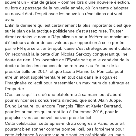
souvent un « état de grâce » comme lors d’une nouvelle élection,
ou lors du passage de la nouvelle année, où l’on tente d’adopter
un nouvel état d’esprit avec les nouvelles résolutions qui vont
avec.
Enfin la dernière qui est certainement la plus importante c’est que
sur le plan de la tactique politicienne c’est assez rusé. Truster
diront certains le nom « Républicain » pour fédérer un maximum
d’électeurs autour de ces valeurs par opposition à celle portée
par le FN qui serait anti-républicaine c’est stratégiquement culoté.
On reconnaît là la patte d’un Nicolas Sarkozy conquérant qui ne
doute de rien. L’ex locataire de l’Elysée sait que le candidat de la
droite a toutes les chances de se retrouver au 2e tour de la
présidentielle en 2017, et que face à Marine Le Pen cela peut
être un atout supplémentaire en tout cas dans le slogan et
l’imaginaire collectif pour rassembler un maximum de suffrage et
l’emporter.
C’est ainsi qu’il a créé une plateforme à sa main tout d’abord
pour évincer ses concurrents directes, que sont, Alain Juppé,
Bruno Lemaire, ou encore François Fillon et Xavier Bertrand,
pour les primaires qui auront lieu à l’automne 2016, pour le
propulser vers ce nouvel horizon présidentiel.
Cette célébration cette après-midi au congrès à Paris, pourrait
pourtant bien sonner comme trompe l’œil, pas forcément pour
cette échéance à courte vue que sont les présidentielles, mais