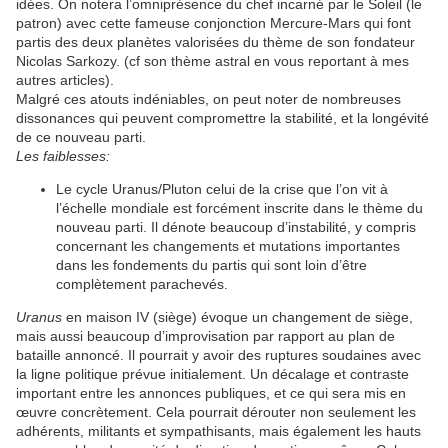
idées. On notera l’omniprésence du chef incarné par le Soleil (le
patron) avec cette fameuse conjonction Mercure-Mars qui font
partis des deux planètes valorisées du thème de son fondateur
Nicolas Sarkozy. (cf son thème astral en vous reportant à mes
autres articles).
Malgré ces atouts indéniables, on peut noter de nombreuses
dissonances qui peuvent compromettre la stabilité, et la longévité
de ce nouveau parti.
Les faiblesses:
Le cycle Uranus/Pluton celui de la crise que l’on vit à
l’échelle mondiale est forcément inscrite dans le thème du
nouveau parti. Il dénote beaucoup d’instabilité, y compris
concernant les changements et mutations importantes
dans les fondements du partis qui sont loin d’être
complètement parachevés.
Uranus
en maison IV (siège) évoque un changement de siège,
mais aussi beaucoup d’improvisation par rapport au plan de
bataille annoncé. Il pourrait y avoir des ruptures soudaines avec
la ligne politique prévue initialement. Un décalage et contraste
important entre les annonces publiques, et ce qui sera mis en
œuvre concrètement. Cela pourrait dérouter non seulement les
adhérents, militants et sympathisants, mais également les hauts