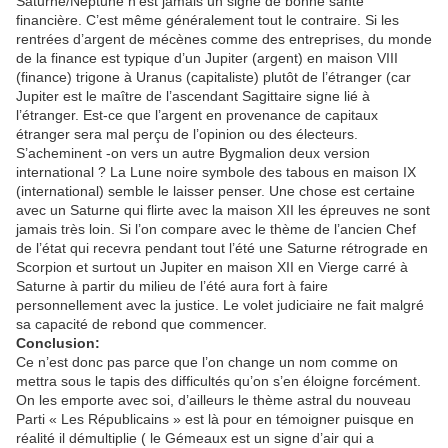
Saturne/Neptune n’est jamais un signe de bonne santé
financière. C’est même généralement tout le contraire. Si les
rentrées d’argent de mécènes comme des entreprises, du monde
de la finance est typique d’un Jupiter (argent) en maison VIII
(finance) trigone à Uranus (capitaliste) plutôt de l’étranger (car
Jupiter est le maître de l’ascendant Sagittaire signe lié à
l’étranger. Est-ce que l’argent en provenance de capitaux
étranger sera mal perçu de l’opinion ou des électeurs.
S’acheminent -on vers un autre Bygmalion deux version
international ? La Lune noire symbole des tabous en maison IX
(international) semble le laisser penser. Une chose est certaine
avec un Saturne qui flirte avec la maison XII les épreuves ne sont
jamais très loin. Si l’on compare avec le thème de l’ancien Chef
de l’état qui recevra pendant tout l’été une Saturne rétrograde en
Scorpion et surtout un Jupiter en maison XII en Vierge carré à
Saturne à partir du milieu de l’été aura fort à faire
personnellement avec la justice. Le volet judiciaire ne fait malgré
sa capacité de rebond que commencer.
Conclusion:
Ce n’est donc pas parce que l’on change un nom comme on
mettra sous le tapis des difficultés qu’on s’en éloigne forcément.
On les emporte avec soi, d’ailleurs le thème astral du nouveau
Parti « Les Républicains » est là pour en témoigner puisque en
réalité il démultiplie ( le Gémeaux est un signe d’air qui a