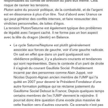
responsables du comité de direction du parti eux même. Cela
risque de raviver les tensions.
Pluton
astre du pouvoir politique, de la combativité, et de l’argent
est en dissonance à plus d’un titre. Tout d’abord avec Uranus ce
qui peut générer des conflits internes, et faire ressusciter des
vindictes personnelles, de luttes d’égos.
La tension Pluton/Saturne est également typique des problèmes
de légalité avec l’argent caché. Il ne forme pas un bon aspect
avec la tête du dragon (destin) en Balance.
Le cycle Saturne/Neptune est plutôt généralement
associée aux forces de gauche, voir d’une gauche radicale.
On sait en effet que dans un parti quelquesoit son
obédience politique, il y a plusieurs courants et tendances
qui sont représentées. Dans le contexte d’un parti de droite
il s’agirait du courant Gaulliste Social. Probablement
incarné par des personnes comme Alain Juppé, voir
Nicolas Dupont-Aignan ancien membre de l’UMP qui l'a
quitté en 2007 pour devenir le Président-Fondateur d’une
autre formation politique qui se réclame justement du
Gaullisme Social Debout la France; Depuis quelques temps
certains membres de l'ex l'UMP viennent le rejoindre. Il
pourrait donc être question d’une exode plus massive de
cette fraction vers d’autres courants. Ce scenario n’est pas