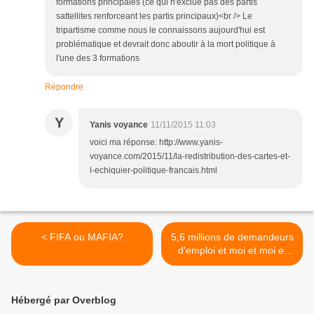
formations principales (ce qui n'exclue pas des partis
sattellites renforceant les partis principaux)<br /> Le
tripartisme comme nous le connaissons aujourd'hui est
problématique et devrait donc aboutir à la mort politique à
l'une des 3 formations
Répondre
Y
Yanis voyance
11/11/2015 11:03
voici ma réponse: http://www.yanis-
voyance.com/2015/11/la-redistribution-des-cartes-et-
l-echiquier-politique-francais.html
< FIFA ou MAFIA?
5,6 millions de demandeurs
d'emploi et moi et moi et
toi* >
Hébergé par Overblog