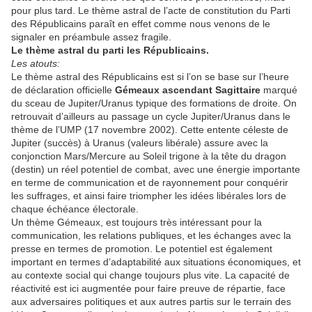
pour plus tard. Le thème astral de l’acte de constitution du Parti
des Républicains paraît en effet comme nous venons de le
signaler en préambule assez fragile.
Le thème astral du parti les Républicains.
Les atouts:
Le thème astral des Républicains est si l’on se base sur l’heure
de déclaration officielle
Gémeaux ascendant Sagittaire
marqué
du sceau de Jupiter/Uranus typique des formations de droite. On
retrouvait d’ailleurs au passage un cycle Jupiter/Uranus dans le
thème de l’UMP (17 novembre 2002). Cette entente céleste de
Jupiter (succès) à Uranus (valeurs libérale) assure avec la
conjonction Mars/Mercure au Soleil trigone à la tête du dragon
(destin) un réel potentiel de combat, avec une énergie importante
en terme de communication et de rayonnement pour conquérir
les suffrages, et ainsi faire triompher les idées libérales lors de
chaque échéance électorale.
Un thème Gémeaux, est toujours très intéressant pour la
communication, les relations publiques, et les échanges avec la
presse en termes de promotion. Le potentiel est également
important en termes d’adaptabilité aux situations économiques, et
au contexte social qui change toujours plus vite. La capacité de
réactivité est ici augmentée pour faire preuve de répartie, face
aux adversaires politiques et aux autres partis sur le terrain des