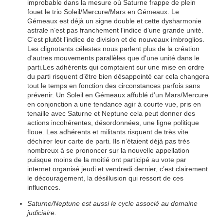
improbable dans la mesure où Saturne frappe de plein
fouet le trio Soleil/Mercure/Mars en Gémeaux. Le
Gémeaux est déjà un signe double et cette dysharmonie
astrale n’est pas franchement l’indice d’une grande unité.
C’est plutôt l’indice de division et de nouveaux imbroglios.
Les clignotants célestes nous parlent plus de la création
d'autres mouvements parallèles que d'une unité dans le
parti.Les adhérents qui comptaient sur une mise en ordre
du parti risquent d’être bien désappointé car cela changera
tout le temps en fonction des circonstances parfois sans
prévenir. Un Soleil en Gémeaux affublé d’un Mars/Mercure
en conjonction a une tendance agir à courte vue, pris en
tenaille avec Saturne et Neptune cela peut donner des
actions incohérentes, désordonnées, une ligne politique
floue. Les adhérents et militants risquent de très vite
déchirer leur carte de parti. Ils n’étaient déjà pas très
nombreux à se prononcer sur la nouvelle appellation
puisque moins de la moitié ont participé au vote par
internet organisé jeudi et vendredi dernier, c’est clairement
le découragement, la désillusion qui ressort de ces
influences.
Saturne/Neptune est aussi le cycle associé au domaine
judiciaire.