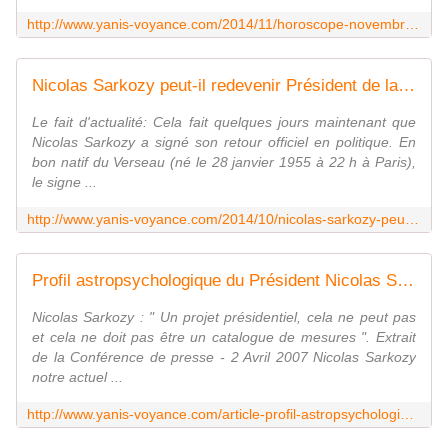
http://www.yanis-voyance.com/2014/11/horoscope-novembre-2014-pour-le-signe-du-belier.html
Nicolas Sarkozy peut-il redevenir Président de la République en 2017 - Yanis Voyance Astrologue
Le fait d'actualité: Cela fait quelques jours maintenant que
Nicolas Sarkozy a signé son retour officiel en politique. En
bon natif du Verseau (né le 28 janvier 1955 à 22 h à Paris),
le signe ...
http://www.yanis-voyance.com/2014/10/nicolas-sarkozy-peut-il-redevenir-president-de-la-republique-en-2017.html
Profil astropsychologique du Président Nicolas Sarkozy - Yanis Voyance Astrologue
Nicolas Sarkozy : " Un projet présidentiel, cela ne peut pas
et cela ne doit pas être un catalogue de mesures ". Extrait
de la Conférence de presse - 2 Avril 2007 Nicolas Sarkozy
notre actuel ...
http://www.yanis-voyance.com/article-profil-astropsychologique-du-president-nicolas-sarkozy-75546726.html