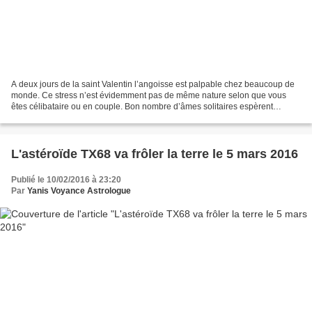
A deux jours de la saint Valentin l’angoisse est palpable chez beaucoup de
monde. Ce stress n’est évidemment pas de même nature selon que vous
êtes célibataire ou en couple. Bon nombre d’âmes solitaires espèrent
trouver un ou une cavalière pour le jour...
L'astéroïde TX68 va frôler la terre le 5 mars 2016
Publié le 10/02/2016 à 23:20
Par
Yanis Voyance Astrologue