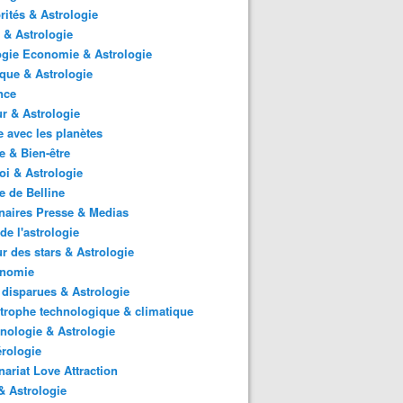
rités & Astrologie
 & Astrologie
gie Economie & Astrologie
ique & Astrologie
nce
r & Astrologie
 avec les planètes
 & Bien-être
i & Astrologie
e de Belline
naires Presse & Medias
de l'astrologie
 des stars & Astrologie
onomie
 disparues & Astrologie
trophe technologique & climatique
nologie & Astrologie
rologie
nariat Love Attraction
 Astrologie