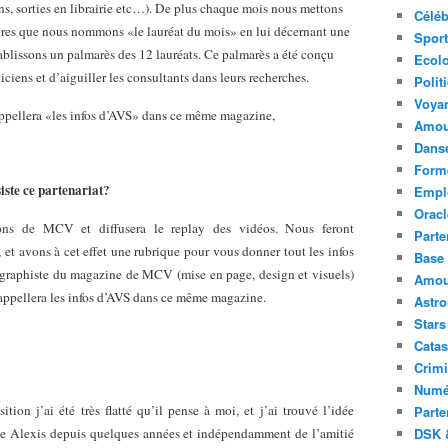
ons, sorties en librairie etc…). De plus chaque mois nous mettons
Céléb
toires que nous nommons «le lauréat du mois» en lui décernant une
Sport
tablissons un palmarès des 12 lauréats. Ce palmarès a été conçu
Ecolo
ticiens et d’aiguiller les consultants dans leurs recherches.
Polit
Voya
appellera «les infos d’AVS» dans ce même magazine,
Amou
Danse
Forme
ste ce partenariat?
Emplo
Oracl
ns de MCV et diffusera le replay des vidéos. Nous feront
Parte
 et avons à cet effet une rubrique pour vous donner tout les infos
Base 
le graphiste du magazine de MCV (mise en page, design et visuels)
Amour
’appellera les infos d’AVS dans ce même magazine.
Astr
Stars
Catas
Crimi
Numé
ion j’ai été très flatté qu’il pense à moi, et j’ai trouvé l’idée
Parte
ude Alexis depuis quelques années et indépendamment de l’amitié
DSK &