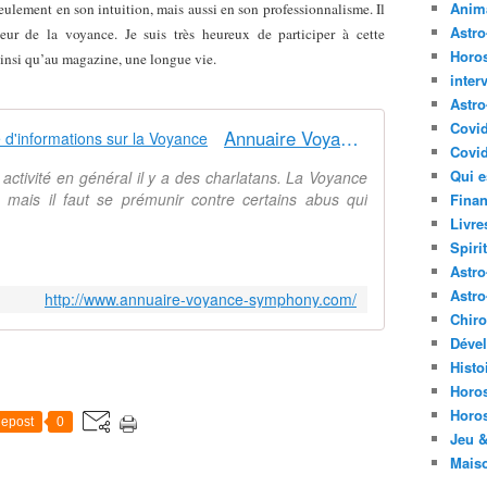
Anima
seulement en son intuition, mais aussi en son professionnalisme. Il
Astr
eur de la voyance. Je suis très heureux de participer à cette
Horo
insi qu’au magazine, une longue vie.
inter
Astro
Covi
Annuaire Voyance Symphony, site d'informations sur la Voyance
Covid
Qui e
ctivité en général il y a des charlatans. La Voyance
mais il faut se prémunir contre certains abus qui
Finan
Livre
Spirit
Astro
Astro
http://www.annuaire-voyance-symphony.com/
Chir
Déve
Histo
Horo
Horo
epost
0
Jeu &
Mais