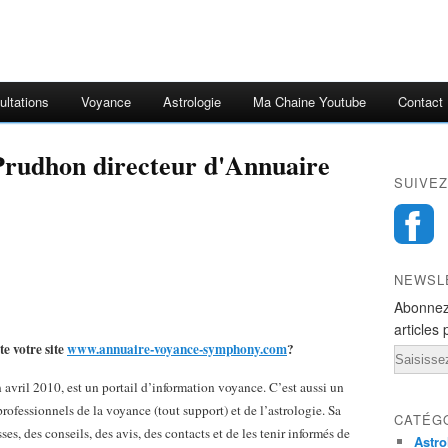
ultations
Voyance
Astrologie
Ma Chaine Youtube
Contact
 Prudhon directeur d'Annuaire
SUIVEZ
NEWSL
Abonnez
articles 
e votre site
www.annuaire-voyance-symphony.com
?
Email
vril 2010, est un portail d’information voyance. C’est aussi un
professionnels de la voyance (tout support) et de l’astrologie. Sa
CATÉG
ses, des conseils, des avis, des contacts et de les tenir informés de
Astro