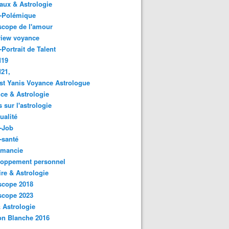
ux & Astrologie
o-Polémique
scope de l'amour
view voyance
-Portrait de Talent
d19
21,
st Yanis Voyance Astrologue
ce & Astrologie
s sur l'astrologie
ualité
-Job
-santé
omancie
loppement personnel
ire & Astrologie
scope 2018
scope 2023
 Astrologie
on Blanche 2016