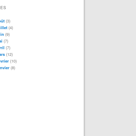
VES
oût
(3)
illet
(4)
in
(9)
ai
(7)
ril
(7)
ars
(12)
vrier
(10)
nvier
(8)