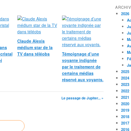
ARCHI
2026
A
Ju
Ju
M
Claude Alexis
Av
dans
médium star de la
M
cristal
TV dans téléobs
Témoignage d’une
Fé
i
voyante indignée
Ja
par le traitement de
2025
certains médias
2024
réservé aux voyants.
2023
2022
2021
Le passage de Jupiter... »
2020
2019
2018
2017
2016