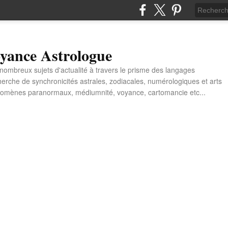
yance Astrologue
e nombreux sujets d'actualité à travers le prisme des langages
erche de synchronicités astrales, zodiacales, numérologiques et arts
énomènes paranormaux, médiumnité, voyance, cartomancie etc...