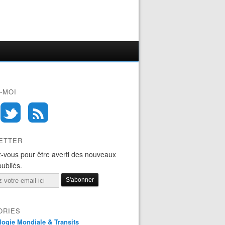
-MOI
ETTER
-vous pour être averti des nouveaux
publiés.
ORIES
logie Mondiale & Transits