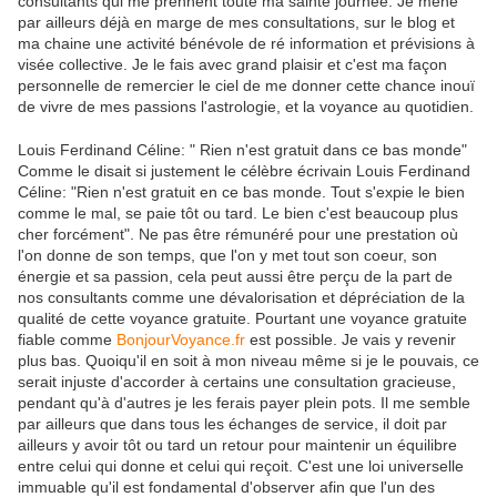
consultants qui me prennent toute ma sainte journée. Je mène
par ailleurs déjà en marge de mes consultations, sur le blog et
ma chaine une activité bénévole de ré information et prévisions à
visée collective. Je le fais avec grand plaisir et c'est ma façon
personnelle de remercier le ciel de me donner cette chance inouï
de vivre de mes passions l'astrologie, et la voyance au quotidien.
Louis Ferdinand Céline: " Rien n'est gratuit dans ce bas monde"
Comme le disait si justement le célèbre écrivain Louis Ferdinand
Céline: "Rien n'est gratuit en ce bas monde. Tout s'expie le bien
comme le mal, se paie tôt ou tard. Le bien c'est beaucoup plus
cher forcément". Ne pas être rémunéré pour une prestation où
l'on donne de son temps, que l'on y met tout son coeur, son
énergie et sa passion, cela peut aussi être perçu de la part de
nos consultants comme une dévalorisation et dépréciation de la
qualité de cette voyance gratuite. Pourtant une voyance gratuite
fiable comme
BonjourVoyance.fr
est possible. Je vais y revenir
plus bas. Quoiqu'il en soit à mon niveau même si je le pouvais, ce
serait injuste d'accorder à certains une consultation gracieuse,
pendant qu'à d'autres je les ferais payer plein pots. Il me semble
par ailleurs que dans tous les échanges de service, il doit par
ailleurs y avoir tôt ou tard un retour pour maintenir un équilibre
entre celui qui donne et celui qui reçoit. C'est une loi universelle
immuable qu'il est fondamental d'observer afin que l'un des