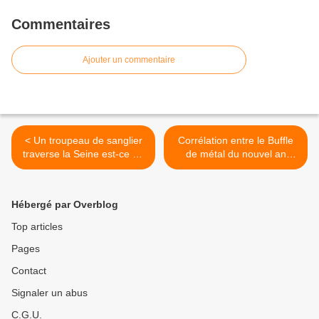
Commentaires
Ajouter un commentaire
< Un troupeau de sanglier
Corrélation entre le Buffle
traverse la Seine est-ce un
de métal du nouvel an
bon présage?
chinois et l'astrologie
zodiacale de 2021 >
Hébergé par Overblog
Top articles
Pages
Contact
Signaler un abus
C.G.U.