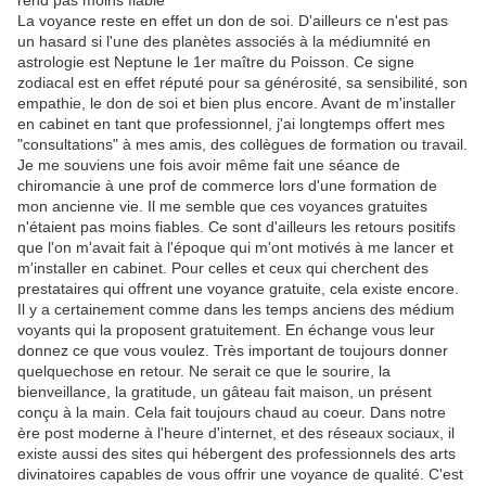
rend pas moins fiable
La voyance reste en effet un don de soi. D'ailleurs ce n'est pas
un hasard si l'une des planètes associés à la médiumnité en
astrologie est Neptune le 1er maître du Poisson. Ce signe
zodiacal est en effet réputé pour sa générosité, sa sensibilité, son
empathie, le don de soi et bien plus encore. Avant de m'installer
en cabinet en tant que professionnel, j'ai longtemps offert mes
"consultations" à mes amis, des collègues de formation ou travail.
Je me souviens une fois avoir même fait une séance de
chiromancie à une prof de commerce lors d'une formation de
mon ancienne vie. Il me semble que ces voyances gratuites
n'étaient pas moins fiables. Ce sont d'ailleurs les retours positifs
que l'on m'avait fait à l'époque qui m'ont motivés à me lancer et
m'installer en cabinet. Pour celles et ceux qui cherchent des
prestataires qui offrent une voyance gratuite, cela existe encore.
Il y a certainement comme dans les temps anciens des médium
voyants qui la proposent gratuitement. En échange vous leur
donnez ce que vous voulez. Très important de toujours donner
quelquechose en retour. Ne serait ce que le sourire, la
bienveillance, la gratitude, un gâteau fait maison, un présent
conçu à la main. Cela fait toujours chaud au coeur. Dans notre
ère post moderne à l'heure d'internet, et des réseaux sociaux, il
existe aussi des sites qui hébergent des professionnels des arts
divinatoires capables de vous offrir une voyance de qualité. C'est