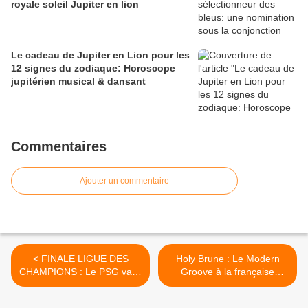
royale soleil Jupiter en lion
Le cadeau de Jupiter en Lion pour les
12 signes du zodiaque: Horoscope
jupitérien musical & dansant
Commentaires
Ajouter un commentaire
< FINALE LIGUE DES
Holy Brune : Le Modern
CHAMPIONS : Le PSG va-t-
Groove à la française
il gagner sa 2e étoile face à
revisité sous le Soleil
ARSENAL ?
Mercure Uranus en