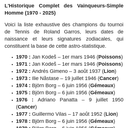
L'Historique Complet des Vainqueurs-Simple
Homme (1970 - 2025)
Voici la liste exhaustive des champions du tournoi
de Tennis de Roland Garros, leurs dates de
naissance et leurs signatures zodiacales, qui
constituent la base de cette astro-statistique.
1970 :
Jan Kodeš – 1er mars 1946 (
Poissons
)
1971 :
Jan Kodeš – 1er mars 1946 (
Poissons
)
1972 :
Andrés Gimeno – 3 août 1937 (
Lion
)
1973 :
Ilie Năstase – 19 juillet 1946 (
Cancer
)
1974 :
Björn Borg – 6 juin 1956 (
Gémeaux
)
1975 :
Björn Borg – 6 juin 1956 (
Gémeaux
)
1976 :
Adriano Panatta – 9 juillet 1950
(
Cancer
)
1977 :
Guillermo Vilas – 17 août 1952 (
Lion
)
1978 :
Björn Borg – 6 juin 1956 (
Gémeaux
)