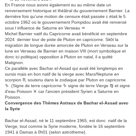
En France nous avons également eu au même date un
renversement historique et théâtral du gouvernement Barnier. La
dernière fois qu'une motion de censure était passée c était le 5
octobre 1962 où le gouvernement Pompidou avait été renversé
sous l influence de Saturne en Verseau ♒
Michel Barnier natif du Capricorne avait bénéficié en septembre
2024 dernier tour de piste de Pluton en capricorne. Sitôt la
migration de longue durée amorcée de Pluton en Verseau sur la
lune en Verseau de Barnier en maison VIII (mort symbolique et
donc ici politique) opposition à Pluton en natal, il a quitté
Matignon.
Ce parallèle avec Bachar el-Assad qui avait été longtemps en
sursis mais en bon natif de la vierge avec Mars/Neptune en
scorpion ♏ soutenu dans le zodiaque par Pluton en capricorne
♑. (Signe de terre capricorne ♑ signe de terre Vierge ♍ et signe
d'eau Poisson ♓ car l'ancien président Syrien a Saturne en
Poisson.
Convergence des Thèmes Astraux de Bachar el-Assad avec
la Syrie
Bachar el-Assad, né le 11 septembre 1965, est donc natif de la
Vierge, tout comme la Syrie moderne, fondée le 16 septembre
1941 à Damas à 0h01 (selon astrotheme).