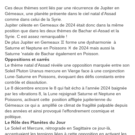
Ces deux thèmes sont liés par une récurrence de Jupiter en
Gémeaux, une planète présente dans le ciel natal d'Assad
comme dans celui de la Syrie.
Jupiter céleste en Gemeaux de 2024 était donc dans la même
position que dans les deux thèmes de Bachar el-Assad et la
Syrie. C est assez remarquable !
De plus Jupiter en Gemeaux ♊ forme une dysharmonie à
Saturne et Neptune en Poissons ♓ de 2024 mais aussi la
Saturne 'natale de Bachar également en Poisson.
Oppositions et carrés
Le thème natal d'Assad révèle une opposition marquée entre son
Soleil Pluton Uranus mercure en Vierge face à une conjonction
Lune-Saturne en Poissons, évoquant des défis constants entre
contrôle et dissolution.
Le 8 décembre encore le 8 qui fait écho à l'année 2024 baignée
par les vibrations 8, la Lune rejoignait Saturne et Neptune en
Poissons, activant cette position affligée jupiterienne du
Gémeaux ce qui a amplifié ce climat de fragilité palpable depuis
des années et ainsi provoqué l'effondrement cosmique et
politique.
Le Rôle des Planètes du Jour
Le Soleil et Mercure, rétrograde en Sagittaire ce jour-là,
accentuaient les tensions liées à cette opposition en activant les