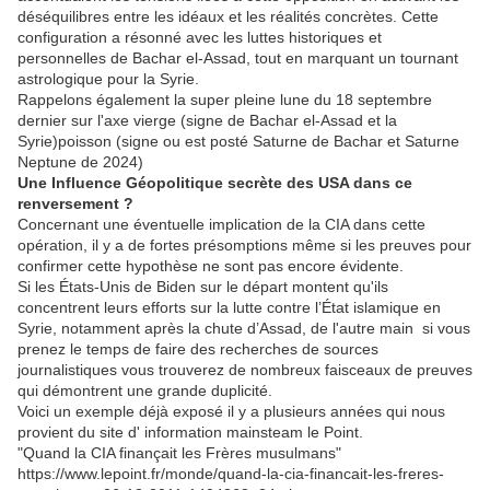
déséquilibres entre les idéaux et les réalités concrètes. Cette
configuration a résonné avec les luttes historiques et
personnelles de Bachar el-Assad, tout en marquant un tournant
astrologique pour la Syrie.
Rappelons également la super pleine lune du 18 septembre
dernier sur l'axe vierge (signe de Bachar el-Assad et la
Syrie)poisson (signe ou est posté Saturne de Bachar et Saturne
Neptune de 2024)
Une Influence Géopolitique secrète des USA dans ce
renversement ?
Concernant une éventuelle implication de la CIA dans cette
opération, il y a de fortes présomptions même si les preuves pour
confirmer cette hypothèse ne sont pas encore évidente.
Si les États-Unis de Biden sur le départ montent qu'ils
concentrent leurs efforts sur la lutte contre l’État islamique en
Syrie, notamment après la chute d’Assad, de l'autre main si vous
prenez le temps de faire des recherches de sources
journalistiques vous trouverez de nombreux faisceaux de preuves
qui démontrent une grande duplicité.
Voici un exemple déjà exposé il y a plusieurs années qui nous
provient du site d' information mainsteam le Point.
"Quand la CIA finançait les Frères musulmans"
https://www.lepoint.fr/monde/quand-la-cia-financait-les-freres-