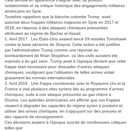
Cela semble en apparence s'aligner avec sa position
isolationniste et sa critique historique des engagements militaires
américains en Syrie.
Toutefois rappelons que la blanche colombe Trump avait
autorisé deux frappes militaires majeures en Syrie en 2017 et
2018, en réponse à des attaques chimiques présumées
attribuées au régime de Bachar el-Assad.
1. Avril 2017 : Les États-Unis avaient lancé 59 missiles Tomahawk
contre la base aérienne de Shayrat. Cette action a été justifiée
par l’administration Trump comme une réponse au
bombardement de Khan Shaykhun, où des civils auraient été
exposés à du gaz sarin. Trump avait à l'époque déclaré que cette
frappe était nécessaire pour dissuader d’autres attaques
chimiques, soulignant que l’utilisation de telles armes violait
gravement les normes internationales.
2. Avril 2018 : Une frappe coordonnée avec le Royaume-Uni et la
France a visé plusieurs sites syriens liés au programme d’armes
chimiques, suite à une attaque présumée au gaz chloré à
Douma. Les autorités américaines ont affirmé que ces frappes
visaient à dégrader les capacités du régime syrien à produire et
utiliser des armes chimiques, en s’appuyant sur des preuves et
des rapports de renseignement.
Ces décisions avaient à l'époque suscité de nombreuses critiques
telles que: