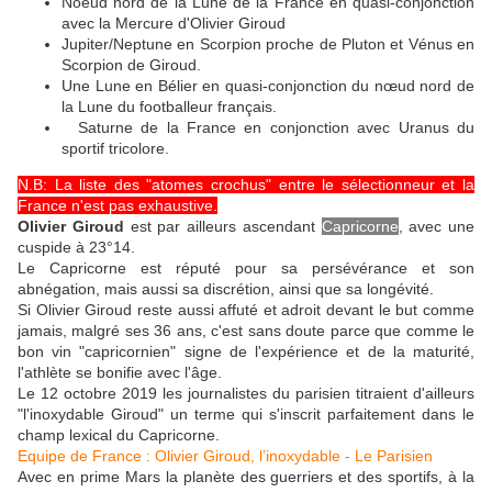
Noeud nord de la Lune de la France en quasi-conjonction
avec la Mercure d'Olivier Giroud
Jupiter/Neptune en Scorpion proche de Pluton et Vénus en
Scorpion de Giroud.
Une Lune en Bélier en quasi-conjonction du nœud nord de
la Lune du footballeur français.
Saturne de la France en conjonction avec Uranus du
sportif tricolore.
N.B: La liste des "atomes crochus" entre le sélectionneur et la
France n'est pas exhaustive.
Olivier Giroud
est par ailleurs ascendant
Capricorne
, avec une
cuspide à 23°14.
Le Capricorne est réputé pour sa persévérance et son
abnégation, mais aussi sa discrétion, ainsi que sa longévité.
Si Olivier Giroud reste aussi affuté et adroit devant le but comme
jamais, malgré ses 36 ans, c'est sans doute parce que comme le
bon vin "capricornien" signe de l'expérience et de la maturité,
l'athlète se bonifie avec l'âge.
Le 12 octobre 2019 les journalistes du parisien titraient d'ailleurs
"l'inoxydable Giroud" un terme qui s'inscrit parfaitement dans le
champ lexical du Capricorne.
Equipe de France : Olivier Giroud, l’inoxydable - Le Parisien
Avec en prime Mars la planète des guerriers et des sportifs, à la