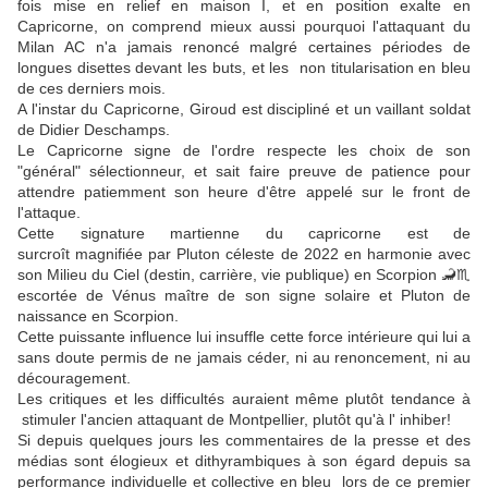
fois mise en relief en maison I, et en position exalte en
Capricorne, on comprend mieux aussi pourquoi l'attaquant du
Milan AC n'a jamais renoncé malgré certaines périodes de
longues disettes devant les buts, et les non titularisation en bleu
de ces derniers mois.
A l'instar du Capricorne, Giroud est discipliné et un vaillant soldat
de Didier Deschamps.
Le Capricorne signe de l'ordre respecte les choix de son
"général" sélectionneur, et sait faire preuve de patience pour
attendre patiemment son heure d'être appelé sur le front de
l'attaque.
Cette signature martienne du capricorne est de
surcroît magnifiée par Pluton céleste de 2022 en harmonie avec
son Milieu du Ciel (destin, carrière, vie publique) en Scorpion 🦂♏
escortée de Vénus maître de son signe solaire et Pluton de
naissance en Scorpion.
Cette puissante influence lui insuffle cette force intérieure qui lui a
sans doute permis de ne jamais céder, ni au renoncement, ni au
découragement.
Les critiques et les difficultés auraient même plutôt tendance à
stimuler l'ancien attaquant de Montpellier, plutôt qu'à l' inhiber!
Si depuis quelques jours les commentaires de la presse et des
médias sont élogieux et dithyrambiques à son égard depuis sa
performance individuelle et collective en bleu lors de ce premier