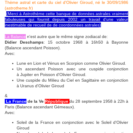
Thème astral et carte du ciel d'Olivier Giroud, né le 30/09/1986
(astrotheme.fr)
(Merci à Astrothème cette banque de données astrales vraiment
fabuleuses qui fournit depuis 2002 un travail d'une valeur
inestimable de recueil de de coordonnées astrales)
La Balance
n'est autre que le même signe zodiacal de:
Didier Deschamps
: 15 octobre 1968 à 16h50 à Bayonne
(Balance ascendant Poisson).
Avec:
Lune en Lion et Vénus en Scorpion comme Olivier Giroud.
Un ascendant Poisson avec une cuspide conjonction
à Jupiter en Poisson d'Olivier Giroud.
Une cuspide du Milieu du Ciel en Sagittaire en conjonction
à Uranus d'Olivier Giroud
&
La France
de la Ve
République
du 28 septembre 1958 à 22h à
Paris (Balance ascendant Gémeaux).
Avec:
Soleil de la France en conjonction avec le Soleil d'Olivier
Giroud