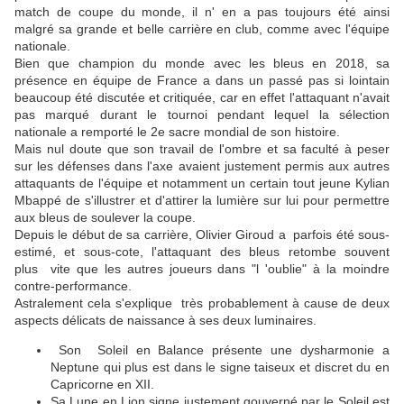
match de coupe du monde, il n' en a pas toujours été ainsi
malgré sa grande et belle carrière en club, comme avec l'équipe
nationale.
Bien que champion du monde avec les bleus en 2018, sa
présence en équipe de France a dans un passé pas si lointain
beaucoup été discutée et critiquée, car en effet l'attaquant n'avait
pas marqué durant le tournoi pendant lequel la sélection
nationale a remporté le 2e sacre mondial de son histoire.
Mais nul doute que son travail de l'ombre et sa faculté à peser
sur les défenses dans l'axe avaient justement permis aux autres
attaquants de l'équipe et notamment un certain tout jeune Kylian
Mbappé de s'illustrer et d'attirer la lumière sur lui pour permettre
aux bleus de soulever la coupe.
Depuis le début de sa carrière, Olivier Giroud a parfois été sous-
estimé, et sous-cote, l'attaquant des bleus retombe souvent
plus vite que les autres joueurs dans "l 'oublie" à la moindre
contre-performance.
Astralement cela s'explique très probablement à cause de deux
aspects délicats de naissance à ses deux luminaires.
Son Soleil en Balance présente une dysharmonie a
Neptune qui plus est dans le signe taiseux et discret du en
Capricorne en XII.
Sa Lune en Lion signe justement gouverné par le Soleil est