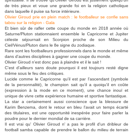
spiritualité. Il se trouve qu'Olivier Giroud est justement quelqu'un
de très pieux et voue une grande foi en la religion catholique
dans laquelle il puise sa force intérieure.
Olivier Giroud prie en plein match : le footballeur se confie sans
tabou sur la religion - Gala
Et bien sûr de rafler cette coupe du monde en 2018 année où
Saturne/Pluton stationnaient ensemble le Capricorne et Jupiter
céleste séjournait en Scorpion proche de son Milieu du
Ciel/Vénus/Pluton dans le 8e signe du zodiaque.
Rare sont les footballeurs professionnels dans le monde et même
dans d'autres disciplines à gagner une coupe du monde.
Olivier Giroud n'est donc pas à plaindre et il le sait !
C'est d'ailleurs sans doute pourquoi il est toujours resté digne
même sous le feu des critiques.
Lucide comme le Capricorne qu'il est par l'ascendant (symbole
de la personnalité), le champion sait qu'il a quoiqu'il en coûte
(expression à la mode en ce moment), une chance inouï et
unique de vivre cette expérience humaine et sportive fantastique.
La star a certainement aussi conscience que la blessure de
Karim Benzema, dont le retour en bleu l'avait un temps écarté
des titulaires, est une opportunité inespérée pour faire parler la
poudre pour le dernier mondial de sa carrière.
Il est vrai qu' Olivier Giroud n' a pas le profil d'un dribleur de
football samba capable de prendre le ballon du milieu de terrain