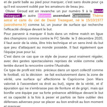
et de partir balle au pied pour marquer, c'est sans doute pour ça
qu'il est souvent oublié par les amateurs de beau jeu.
Olivier Giroud est en revanche un pur numéro 9 à la
David
Trézeguet
un autre
Balance
ascendant
Capricorne
Thème
astral et carte du ciel de David Trezeguet, né le 15/10/1977
(astrotheme.fr)
comme lui, un joueur de surface qui recherche
l'efficacité clinique devant le but.
Pour parvenir à marquer 4 buts dans un même match en ligue
des champions comme contre le FC Séville le 3 décembre 2020,
il faut avoir de la vista, être très technique et un sens inné du but
que peu d'attaquant au monde possède. Il faut également que
l'équipe joue pour lui.
C'est dans ce cas que ce style de joueur peut vraiment régaler,
avec des gestes spectaculaires reprises de volée comme celle
tentée durant la rencontre contre l'Australie.
Ce type de profil est très précieux dans un sport collectif comme
le football, où la décision se fait exclusivement dans la zone de
vérité, une surface qu' affectionne le Capricorne (son Mars
valorisé à l'ascendant va droit au but), signe de la vérité, et d'
épuration qui ne s'embrasse pas de fioriture et de grigri, mais qui
bonifie une équipe par sa forte présence athlétique devant le but
et sa capacité à la fois à peser et parfois se faire oublier des
défenses adverses pour se placer au bon endroit au bon moment
et marquer.