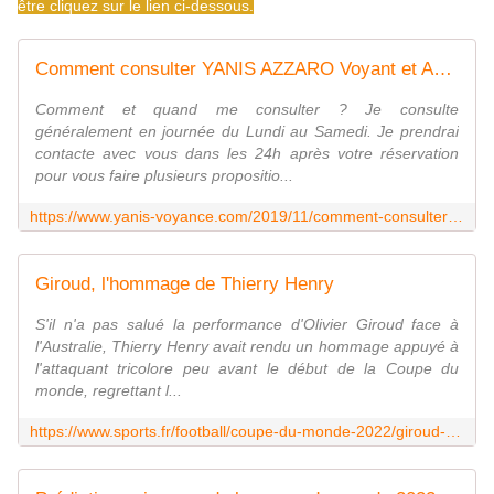
être cliquez sur le lien ci-dessous.
Comment consulter YANIS AZZARO Voyant et Astrologue ? - Yanis Azzaro Voyance Astrologue
Comment et quand me consulter ? Je consulte
généralement en journée du Lundi au Samedi. Je prendrai
contacte avec vous dans les 24h après votre réservation
pour vous faire plusieurs propositio...
https://www.yanis-voyance.com/2019/11/comment-consulter-yanis-azzaro-astrologue-voyance.html
Giroud, l'hommage de Thierry Henry
S'il n'a pas salué la performance d'Olivier Giroud face à
l'Australie, Thierry Henry avait rendu un hommage appuyé à
l'attaquant tricolore peu avant le début de la Coupe du
monde, regrettant l...
https://www.sports.fr/football/coupe-du-monde-2022/giroud-triste-disparition-647735.html