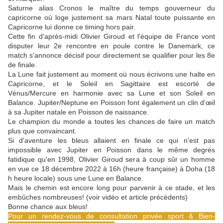
Saturne alias Cronos le maître du temps gouverneur du
capricorne où loge justement sa mars Natal toute puissante en
Capricorne lui donne ce timing hors pair.
Cette fin d'après-midi Olivier Giroud et l'équipe de France vont
disputer leur 2e rencontre en poule contre le Danemark, ce
match s'annonce décisif pour directement se qualifier pour les 8e
de finale.
La Lune fait justement au moment où nous écrivons une halte en
Capricorne, et le Soleil en Sagittaire est escorté de
Vénus/Mercure en harmonie avec sa Lune et son Soleil en
Balance. Jupiter/Neptune en Poisson font également un clin d'œil
à sa Jupiter natale en Poisson de naissance.
Le champion du monde a toutes les chances de faire un match
plus que convaincant.
Si d'aventure les bleus allaient en finale ce qui n'est pas
impossible avec Jupiter en Poisson dans le même degrés
fatidique qu'en 1998, Olivier Giroud sera à coup sûr un homme
en vue ce 18 décembre 2022 à 16h (heure française) à Doha (18
h heure locale) sous une Lune en Balance.
Mais le chemin est encore long pour parvenir à ce stade, et les
embûches nombreuses! (voir vidéo et article précédents)
Bonne chance aux bleus!
Pour un rendez-vous de consultation privée sport & Bien-