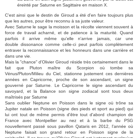
éreinté par Saturne en Sagittaire en maison X.
C'est ainsi que le destin de Giroud a été d'en faire toujours plus
que les autres, pour être reconnu à sa juste valeur.
Avec Saturne le sage la moisson et la récolte viennent souvent à
force de travail acharné, et de patience à la maturité. Quand
parfois il arrive même qu'elle n'arrive jamais, car une
double dissonance comme celle-ci peut parfois complètement
entraver la reconnaissance et les honneurs dans une carrière et
dans une vie.
Mais la "chance" d'Olivier Giroud réside très certainement dans le
fait que Pluton maître du Scorpion où tombe sa
Vénus/Pluton/Milieu du Ciel, stationne justement ces dernières
années en Capricorne, proche de son ascendant, un signe
gouverné par Saturne. Le Capricorne le signe ascendant du
savoyard, et la Balance son signe zodiacal sont tous deux
maîtrisés par Saturne
Sans oublier Neptune en Poisson dans le signe où trône sa
Jupiter natale en Poisson (signe des pieds et sport au pied) qui
lui ont tout de même permis d'être tout d'abord champion de
France avec Montpellier au nez et à la barbe du PSG
nouvellement passé sous pavillon Qataris en 2012, l'année où
Neptune faisait son grand retour en Poisson signe de la