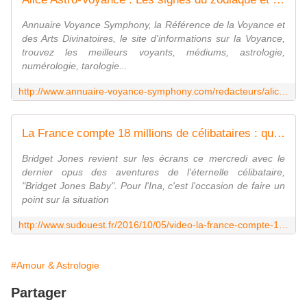
Annuaire Voyance Symphony, la Référence de la Voyance et
des Arts Divinatoires, le site d'informations sur la Voyance,
trouvez les meilleurs voyants, médiums, astrologie,
numérologie, tarologie...
http://www.annuaire-voyance-symphony.com/redacteurs/alice/les-signes-du-zodiaque-et-le-celibat.php
La France compte 18 millions de célibataires : qui sont-ils ?
Bridget Jones revient sur les écrans ce mercredi avec le
dernier opus des aventures de l'éternelle célibataire,
"Bridget Jones Baby". Pour l'Ina, c'est l'occasion de faire un
point sur la situation
http://www.sudouest.fr/2016/10/05/video-la-france-compte-18-millions-de-celibataires-qui-sont-ils-2524684-4776.php
#Amour & Astrologie
Partager