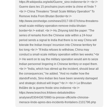
https://fr.wikipedia.org/wiki/Guerre_sino-indienne<br /> <br />
Guerre dans les 15 prochains jours entre la chine et l'inde ?
<br /> China Threatens "Small Scale Military Operation" To
Remove India From Bhutan Border<br />
http://www.zerohedge.com/news/2017-08-07/china-threatens-
small-scale-military-operation-remove-india-bhutan-
border<br /> extrait :<br /> Hu Zhiyong told the paper: "The
series of remarks from the Chinese side within a 24-hour
period sends a signal to India that there is no way China will
tolerate the Indian troops' incursion into Chinese territory for
too long.<br /> "If India refuses to withdraw, China may
conduct a small-scale military operation within two weeks."<br
/> He went on to say the military operation would aim to seize
Indian personnel lingering in Chinese territory or expel them.
<br /> "India, which has stirred up the incident, should bear all
the consequences," he added. "And no matter how the
standoff ends, Sino-Indian ties have been severely damaged
and strategic distrust will linger."<br /> <br /> Le Bhoutan
théâtre de la guerre froide sino-indienne <br />
https://www.lesechos.fr/idees-debats/editos-
analyses/030443670980-la-presse-officielle-chinoise-
menace-linde-apres-des-incidents-frontaliers-2101796.php