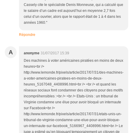
Cassely cite le spécialiste Denis Monneuse, qui a calculé que
le salaire d’un cadre est aujourd’hui en moyenne 2,7 fois
celui d’un ouvrier, alors que le rapport était de 1 à 4 dans les
années 1960."
Répondre
A
anonyme
31/07/2017 15:39
Des machines à voter américaines piratées en moins de deux
heures<br />
http://www.lemonde.fr/pixels/article/2017/07/31/des-machines-
a-voter-americaines-piratees-en-moins-de-deux-
heures_5167048_4408996.html<br /> <br /> et quand les
réseaux sociaux font condamner des citoyens pour des motifs
incompréhensibles :<br /> <br /> Etats-Unis : un tribunal de
Virginie condamne une élue pour avoir bloqué un internaute
sur Facebook<br />
http://www.lemonde.fr/pixels/article/2017/07/31/etats-unis-un-
tribunal-de-virginie-condamne-une-elue-pour-avoir-bloque-
un-internaute-sur-facebook_5166967_4408996.html<br /> Le
juge a estimé qu’en bloquant temporairement un citoyen de