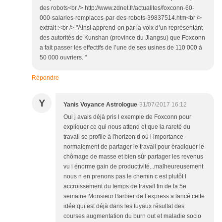
des robots<br /> http://www.zdnet.fr/actualites/foxconn-60-
000-salaries-remplaces-par-des-robots-39837514.htm<br />
extrait :<br /> "Ainsi apprend-on par la voix d’un représentant
des autorités de Kunshan (province du Jiangsu) que Foxconn
a fait passer les effectifs de l’une de ses usines de 110 000 à
50 000 ouvriers. "
Répondre
Y
Yanis Voyance Astrologue
31/07/2017 16:12
Oui j avais déjà pris l exemple de Foxconn pour
expliquer ce qui nous attend et que la rareté du
travail se profile à l'horizon d où l importance
normalement de partager le travail pour éradiquer le
chômage de masse et bien sûr partager les revenus
vu l énorme gain de productivité...malheureusement
nous n en prenons pas le chemin c est plutôt l
accroissement du temps de travail fin de la 5e
semaine Monsieur Barbier de l express a lancé cette
idée qui est déjà dans les tuyaux résultat des
courses augmentation du burn out et maladie socio