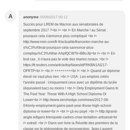
A
anonyme
05/08/2017 00:12
Succès pour LREM de Macron aux sénatoriales de
septembre 2017 ?<br /> <br /> En Marche ! au Sénat :
pourquoi cela s'annonce plus compliqué <br />
http://www.msn.com/fr-fr/actualite/france/en-marche-au-
s%C3%A9nat-pourquoi-cela-sannonce-plus-
compliqu%C3%A9/ar-AApfQCW?li=BBoJIji<br /> <br /> En
tout cas , il n'aura pas le vote des maires ruraux :<br />
https://fr.reuters.com/article/topNews/idFRKBN1AI217-
OFRTP<br /> <br /> ++++++++<br /> <br /> Quand un diplome
élevé ne vaut plus rien :<br /> USA : Les emplois créés
l'année passé : Uniquement ceux avec un diplôme du lycée
(équivalent bac) ou moins ! <br /> Only Employment Gains In
The Past Year: Those With A High School Diploma Or
Lower<br /> http://www.zerohedge.com/news/2017-08-
04/only-employment-gains-past-year-those-high-school-
diploma-or-lower<br /> <br /> çà eu payé :<br /> http://grand-
angle.lefigaro.fr/enquete-cadres-crise-tentation-artisanat<br
/> extrait :<br /> Dans son livre la Révolte des premiers de la
classe sur le phénomène de reconversion, Jean-Laurent