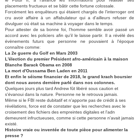
le Futur II, à l'avance les informations pour réaliser ses
placements fructueux et se bâtir cette fortune colossale.
Forcément les enquêteurs qui étaient chargés de l'interroger ont
cru avoir affaire à un affabulateur qui a d'ailleurs refuser de
divulguer où était sa machine à voyager dans le temps.
Pour attester de sa bonne foi, l'homme semble avoir passé un
accord avec les policiers afin qu'il le laisse partir. Il a révélé des
évènements futurs que personne ne pouvaient à l'époque
connaître comme:
La 2e guerre du Golf en Mars 2003
L'élection du premier Président afro-américain à la maison
Blanche Barack Obama en 2008
La mort d'Oussama Ben Laden en 2011
Et enfin le séisme financier de 2018, le grand krach boursier
dont nous avons dernière parlé dans nos colonnes.
Quelques jours plus tard Andrew fût libéré sous caution et
s'évanoui dans la nature. Personne ne le retrouva jamais.
Même si le FBI reste dubitatif et n'apporte pas de crédit à ses
révélations, force est de constater que les recherches avec le
croisement des fichiers des empreintes digitales et l'adn
demeurent infructueuses, comme si cette personne n'avait jamais
existé.
Histoire vraie ou inventée de toute pièce pour alimenter la
presse ?