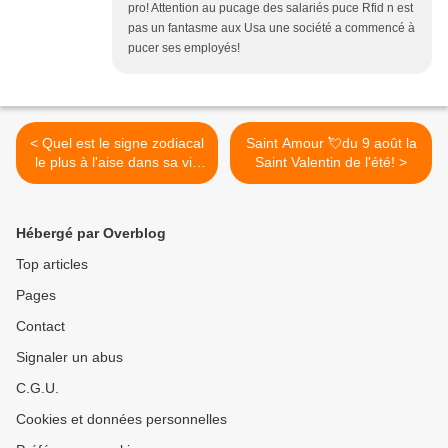
pro! Attention au pucage des salariés puce Rfid n est
pas un fantasme aux Usa une société a commencé à
pucer ses employés!
< Quel est le signe zodiacal
Saint Amour 💘du 9 août la
le plus à l'aise dans sa vie
Saint Valentin de l'été! >
de célibataire par Alice
astrologue?
Hébergé par Overblog
Top articles
Pages
Contact
Signaler un abus
C.G.U.
Cookies et données personnelles