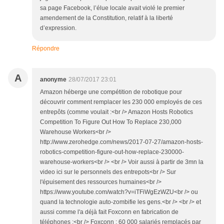
sa page Facebook, l’élue locale avait violé le premier
amendement de la Constitution, relatif à la liberté
d’expression.
Répondre
A
anonyme
28/07/2017 23:01
Amazon héberge une compétition de robotique pour
découvrir comment remplacer les 230 000 employés de ces
entrepôts (comme voulait :<br /> Amazon Hosts Robotics
Competition To Figure Out How To Replace 230,000
Warehouse Workers<br />
http://www.zerohedge.com/news/2017-07-27/amazon-hosts-
robotics-competition-figure-out-how-replace-230000-
warehouse-workers<br /> <br /> Voir aussi à partir de 3mn la
video ici sur le personnels des entrepots<br /> Sur
l'épuisement des ressources humaines<br />
https://www.youtube.com/watch?v=iTFiWgEzWZU<br /> ou
quand la technologie auto-zombifie les gens.<br /> <br /> et
aussi comme l'a déjà fait Foxconn en fabrication de
téléphones :<br /> Foxconn : 60 000 salariés remplacés par