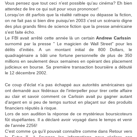
Vous pensez que tout ceci n'est possible qu'au cinéma? Eh bien
attendez de lire ce qui suit pour vous prononcer!
Lorsqu'on dit parfois que la réalité rattrape ou dépasse la fiction,
on ne fait pas si bien dire puisqu'en 2003 c'est un scénario digne
des plus grands films de science fiction que la presse américaine
s'est faite écho.
Le FBI avait arrêté cette année là un certain
Andrew Carlssin
surnomé par la presse " Le magicien de Wall Street" pour les
délits d'initiés. A un montant initial de 800 Dollars, le
quadragénaire a bâti une fortune personnelle de plus de 350
millions en seulement deux semaines en opérant des placement
judicieux en bourse. Sa première transaction boursière a débuté
le 12 décembre 2002.
Ce coup d'éclat n'a pas échappé aux autorités américaines qui
ont demandé aux fédéraux de l'interpeller pour tirer cette affaire
au clair et savoir comment ce Carlssin avait pu gagner autant
d'argent en si peu de temps surtout en plaçant sur des produits
financiers réputés à risque.
Lors de son audition la réponse de ce mystérieux boursicoteurs
fût stupéfiantes. Il a déclaré avoir voyagé dans le temps et venir
de l'année 2256!
C'est comme ça qu'il pouvait connaître comme dans Retour vers