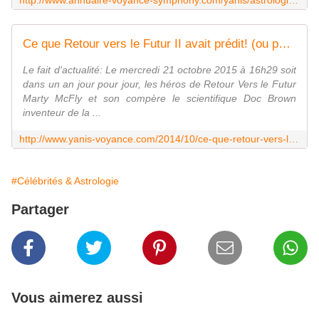
http://www.annuaire-voyance-symphony.com/yanis/astrologie-tout-ce-que-le-film-retour-vers-le-futur-2-avait-predit-ou-pas.html
Ce que Retour vers le Futur II avait prédit! (ou pas) - Yanis Voyance Astrologue
Le fait d'actualité: Le mercredi 21 octobre 2015 à 16h29 soit
dans un an jour pour jour, les héros de Retour Vers le Futur
Marty McFly et son compère le scientifique Doc Brown
inventeur de la ...
http://www.yanis-voyance.com/2014/10/ce-que-retour-vers-le-futur-ii-avait-predit-ou-pas.html
#Célébrités & Astrologie
Partager
Vous aimerez aussi