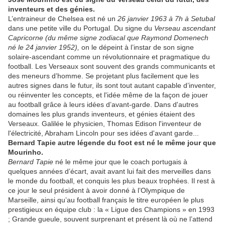
inventeurs et des génies.
L’entraineur de Chelsea est né un
26 janvier 1963 à 7h à Setubal
dans une petite ville du Portugal. Du signe du
Verseau ascendant
Capricorne (du même signe zodiacal que Raymond Domenech
né le 24 janvier 1952),
on le dépeint à l’instar de son signe
solaire-ascendant comme un révolutionnaire et pragmatique du
football. Les Verseaux sont souvent des grands communicants et
des meneurs d’homme. Se projetant plus facilement que les
autres signes dans le futur, ils sont tout autant capable d’inventer,
ou réinventer les concepts, et l'idée même de la façon de jouer
au football grâce à leurs idées d’avant-garde. Dans d'autres
domaines les plus grands inventeurs, et génies étaient des
Verseaux. Galilée le physicien, Thomas Edison l'inventeur de
l'électricité, Abraham Lincoln pour ses idées d'avant garde...
Bernard Tapie autre légende du foot est né le même jour que
Mourinho.
Bernard Tapie
né le même jour que le coach portugais à
quelques années d’écart, avait avant lui fait des merveilles dans
le monde du football, et conquis les plus beaux trophées. Il rest à
ce jour le seul président à avoir donné à l’Olympique de
Marseille, ainsi qu’au football français le titre européen le plus
prestigieux en équipe club : la « Ligue des Champions » en 1993
; Grande gueule, souvent surprenant et présent là où ne l’attend