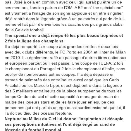
pas, José à cela en commun avec celui qui aurait pu être un de
ses mentors, l'ancien patron de l'OM. A 52 ans" the spécial one"
est vraiment à l’image de son signe atypique et un être singulier
déjà rentré dans la légende grâce à un palmarès qui parle de lui-
même et fait pâlir d’envie tous les coachs des plus grands clubs
de la Galaxie football.
The special one a déjà remporté les plus beaux trophées et
2 fois la ligue des champions.
Il a déjà remporté la « coupe aux grandes oreilles » deux fois
avec deux clubs différents, le FC Porto en 2004 et l’Inter de Milan
en 2010. Il a également raflé au passage d’autres titres nationaux
et européen partout où il est passé. Une coupe de l’UEFA, 2 fois
le championnat du Portugal et 2 fois le championnat d’Italie, sans
oublier de nombreuses autres coupes. Il a déjà dépassé en
termes de palmarès des entraîneurs aussi capé que les Carlo
Ancelotti ou les Marcelo Lippi, et est déjà entré dans la légende
des 5 meilleurs entraîneurs de la place européenne de tous les
temps.Ce don du ciel et cette capacité à manager de main de
maître des joueurs stars et de les faire jouer en équipe des
personnes qui ont parfois un égo aussi surdimensionné que lui, il
l’a doit au dieu des océans Neptune.
Neptune au Milieu du Ciel lui donne l'inspiration et décuple
ses perceptions intuitives et l'ont déjà érigé au rand de
légende du football mondial