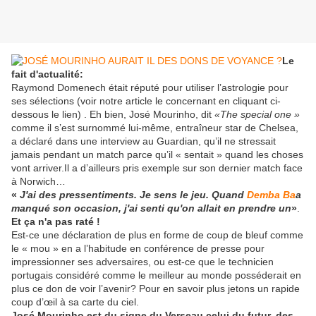
Le
fait d'actualité:
Raymond Domenech était réputé pour utiliser l’astrologie pour
ses sélections (voir notre article le concernant en cliquant ci-
dessous le lien) . Eh bien, José Mourinho, dit
«The special one »
comme il s’est surnommé lui-même, entraîneur star de Chelsea,
a déclaré dans une interview au Guardian, qu’il ne stressait
jamais pendant un match parce qu’il « sentait » quand les choses
vont arriver.Il a d’ailleurs pris exemple sur son dernier match face
à Norwich…
«
J'ai des pressentiments. Je sens le jeu. Quand
Demba Ba
a
manqué son occasion, j'ai senti qu'on allait en prendre un
»
.
Et ça n'a pas raté !
Est-ce une déclaration de plus en forme de coup de bleuf comme
le « mou » en a l’habitude en conférence de presse pour
impressionner ses adversaires, ou est-ce que le technicien
portugais considéré comme le meilleur au monde posséderait en
plus ce don de voir l’avenir? Pour en savoir plus jetons un rapide
coup d’œil à sa carte du ciel.
José Mourinho est du signe du Verseau celui du futur, des