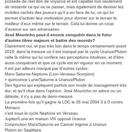
possède de réel don de voyance et est capable non seulement
de ressentir ce qui va se passer, mais également de deviner les
mobiles cachés des joueurs qu’il a en face de lui, ce qui lui
permet d’activer leur motivation pour donner sur le terrain le
meilleur d’eux même sur le terrain. Cela lui donne un coup
d’avance sur ses adversaires.
José Mourinho peut-il encore conquérir dans le futur
d'autres titres majeurs et battre des records?
Clairement oui, et pas très loin dans le temps certainement avant
2019, dans la mesure où il est marqué par le cycle Uranus/Pluton
celle là même qui lui confère ses perceptions intuitives, et d'être
aussi conquérant et que ce cycle est en vigueur en ce moment.
Il est par ailleurs marqué par d'autres cycles:
Mars-Saturne-Neptune (Lion-Verseau-Scorpion)
+ quinconce Lune/Saturne à Uranus/Pluton
Des figures qui expliquent parfois son mode de management très
dur, et qu'il clive dans l'opinion. José Mourinho on adore ou on
déteste, il n'y a pas de demi-mesure.
La première fois qu'il gagne la LDC le 26 mai 2004 3 à 0 contre
Monaco
c'est sous le cycle Neptune en Verseau
Jupiter/Lune en maison VIII opposé Uranus
Conjonction Mars/Saturne en Cancer trigone à Uranus
Pluton en Sagittaire