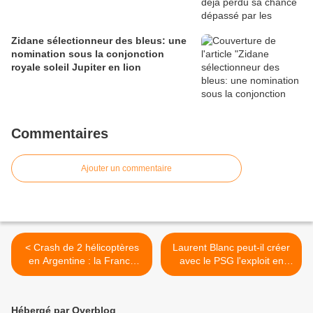
Zidane sélectionneur des bleus: une
nomination sous la conjonction
royale soleil Jupiter en lion
Commentaires
Ajouter un commentaire
< Crash de 2 hélicoptères
Laurent Blanc peut-il créer
en Argentine : la France
avec le PSG l'exploit en
une nouvelle fois endeuillée
battant le Chelsea de José
Mourinho? >
Hébergé par Overblog