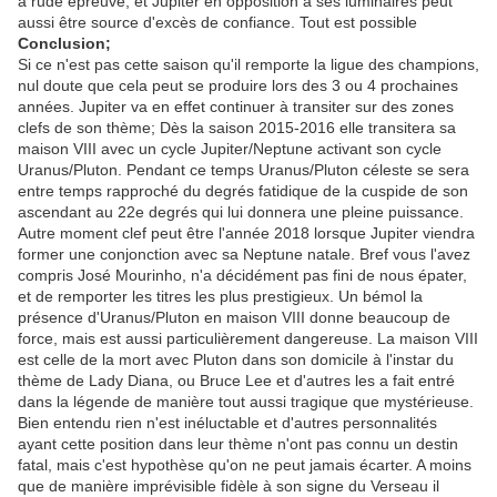
à rude épreuve, et Jupiter en opposition à ses luminaires peut
aussi être source d'excès de confiance. Tout est possible
Conclusion;
Si ce n'est pas cette saison qu'il remporte la ligue des champions,
nul doute que cela peut se produire lors des 3 ou 4 prochaines
années. Jupiter va en effet continuer à transiter sur des zones
clefs de son thème; Dès la saison 2015-2016 elle transitera sa
maison VIII avec un cycle Jupiter/Neptune activant son cycle
Uranus/Pluton. Pendant ce temps Uranus/Pluton céleste se sera
entre temps rapproché du degrés fatidique de la cuspide de son
ascendant au 22e degrés qui lui donnera une pleine puissance.
Autre moment clef peut être l'année 2018 lorsque Jupiter viendra
former une conjonction avec sa Neptune natale. Bref vous l'avez
compris José Mourinho, n'a décidément pas fini de nous épater,
et de remporter les titres les plus prestigieux. Un bémol la
présence d'Uranus/Pluton en maison VIII donne beaucoup de
force, mais est aussi particulièrement dangereuse. La maison VIII
est celle de la mort avec Pluton dans son domicile à l'instar du
thème de Lady Diana, ou Bruce Lee et d'autres les a fait entré
dans la légende de manière tout aussi tragique que mystérieuse.
Bien entendu rien n'est inéluctable et d'autres personnalités
ayant cette position dans leur thème n'ont pas connu un destin
fatal, mais c'est hypothèse qu'on ne peut jamais écarter. A moins
que de manière imprévisible fidèle à son signe du Verseau il