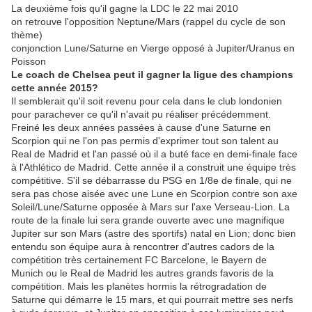
La deuxième fois qu'il gagne la LDC le 22 mai 2010
on retrouve l'opposition Neptune/Mars (rappel du cycle de son
thème)
conjonction Lune/Saturne en Vierge opposé à Jupiter/Uranus en
Poisson
Le coach de Chelsea peut il gagner la ligue des champions
cette année 2015?
Il semblerait qu'il soit revenu pour cela dans le club londonien
pour parachever ce qu'il n'avait pu réaliser précédemment.
Freiné les deux années passées à cause d'une Saturne en
Scorpion qui ne l'on pas permis d'exprimer tout son talent au
Real de Madrid et l'an passé où il a buté face en demi-finale face
à l'Athlético de Madrid. Cette année il a construit une équipe très
compétitive. S'il se débarrasse du PSG en 1/8e de finale, qui ne
sera pas chose aisée avec une Lune en Scorpion contre son axe
Soleil/Lune/Saturne opposée à Mars sur l'axe Verseau-Lion. La
route de la finale lui sera grande ouverte avec une magnifique
Jupiter sur son Mars (astre des sportifs) natal en Lion; donc bien
entendu son équipe aura à rencontrer d'autres cadors de la
compétition très certainement FC Barcelone, le Bayern de
Munich ou le Real de Madrid les autres grands favoris de la
compétition. Mais les planètes hormis la rétrogradation de
Saturne qui démarre le 15 mars, et qui pourrait mettre ses nerfs