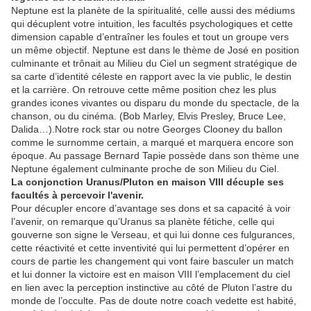
Neptune est la planète de la spiritualité, celle aussi des médiums
qui décuplent votre intuition, les facultés psychologiques et cette
dimension capable d’entraîner les foules et tout un groupe vers
un même objectif. Neptune est dans le thème de José en position
culminante et trônait au Milieu du Ciel un segment stratégique de
sa carte d’identité céleste en rapport avec la vie public, le destin
et la carrière. On retrouve cette même position chez les plus
grandes icones vivantes ou disparu du monde du spectacle, de la
chanson, ou du cinéma. (Bob Marley, Elvis Presley, Bruce Lee,
Dalida…).Notre rock star ou notre Georges Clooney du ballon
comme le surnomme certain, a marqué et marquera encore son
époque. Au passage Bernard Tapie possède dans son thème une
Neptune également culminante proche de son Milieu du Ciel.
La conjonction Uranus/Pluton en maison VIII décuple ses
facultés à percevoir l'avenir.
Pour décupler encore d’avantage ses dons et sa capacité à voir
l’avenir, on remarque qu’Uranus sa planète fétiche, celle qui
gouverne son signe le Verseau, et qui lui donne ces fulgurances,
cette réactivité et cette inventivité qui lui permettent d’opérer en
cours de partie les changement qui vont faire basculer un match
et lui donner la victoire est en maison VIII l’emplacement du ciel
en lien avec la perception instinctive au côté de Pluton l’astre du
monde de l’occulte. Pas de doute notre coach vedette est habité,