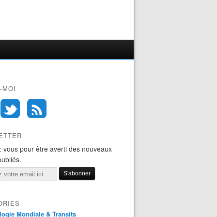
-MOI
ETTER
-vous pour être averti des nouveaux
publiés.
ORIES
logie Mondiale & Transits