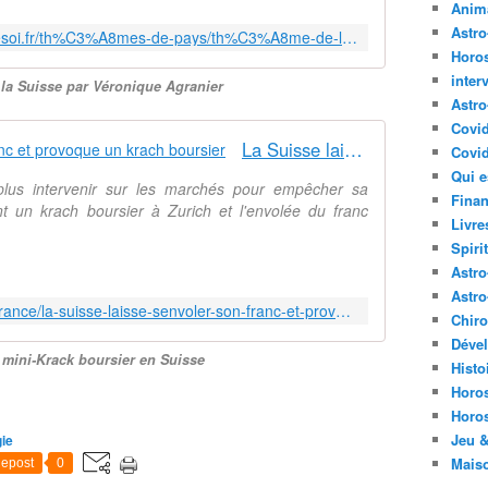
Anima
Astr
http://www.astrologieetrevelationdesoi.fr/th%C3%A8mes-de-pays/th%C3%A8me-de-la-suisse/
Horo
inter
 la Suisse par Véronique Agranier
Astro
Covi
La Suisse laisse s'envoler son franc et provoque un krach boursier
Covid
Qui e
plus intervenir sur les marchés pour empêcher sa
Finan
t un krach boursier à Zurich et l'envolée du franc
Livre
Spirit
Astro
Astro
http://www.msn.com/fr-fr/actualite/france/la-suisse-laisse-senvoler-son-franc-et-provoque-un-krach-boursier/ar-AA8cqiJ
Chir
Déve
e mini-Krack boursier en Suisse
Histo
Horo
Horo
Jeu &
ie
Mais
epost
0