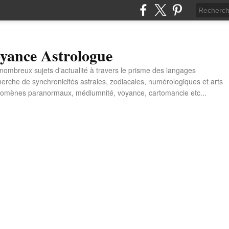
yance Astrologue
e nombreux sujets d'actualité à travers le prisme des langages
erche de synchronicités astrales, zodiacales, numérologiques et arts
énomènes paranormaux, médiumnité, voyance, cartomancie etc...