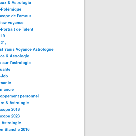
ux & Astrologie
o-Polémique
scope de l'amour
view voyance
-Portrait de Talent
d19
21,
st Yanis Voyance Astrologue
ce & Astrologie
s sur l'astrologie
ualité
-Job
-santé
omancie
loppement personnel
ire & Astrologie
scope 2018
scope 2023
 Astrologie
on Blanche 2016