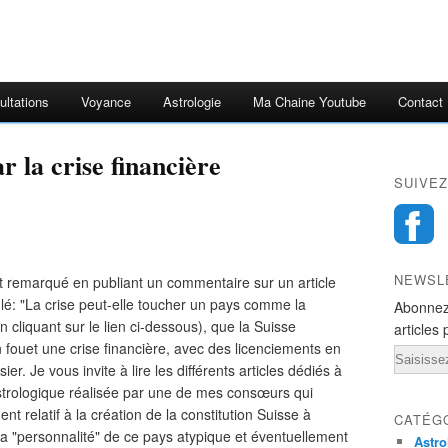
ultations
Voyance
Astrologie
Ma Chaine Youtube
Contact
r la crise financière
SUIVEZ
NEWSL
 remarqué en publiant un commentaire sur un article
itulé: "La crise peut-elle toucher un pays comme la
Abonnez
cliquant sur le lien ci-dessous), que la Suisse
articles 
fouet une crise financière, avec des licenciements en
Email
r. Je vous invite à lire les différents articles dédiés à
astrologique réalisée par une de mes consœurs qui
nt relatif à la création de la constitution Suisse à
CATÉG
la "personnalité" de ce pays atypique et éventuellement
Astro