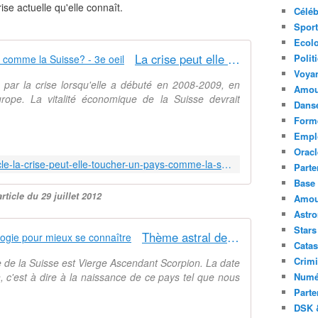
ise actuelle qu'elle connaît.
Céléb
Sport
Ecolo
La crise peut elle toucher un pays comme la Suisse? - 3e oeil
Polit
Voya
par la crise lorsqu'elle a débuté en 2008-2009, en
Amou
rope. La vitalité économique de la Suisse devrait
Danse
Forme
Emplo
Oracl
http://www.yanis-voyance.com/article-la-crise-peut-elle-toucher-un-pays-comme-la-suisse-108622711.html
Parte
Base 
rticle du 29 juillet 2012
Amour
Astr
Stars
Thème astral de la Suisse - Astrologie pour mieux se connaître
Catas
Crimi
 la Suisse est Vierge Ascendant Scorpion. La date
, c'est à dire à la naissance de ce pays tel que nous
Numé
Parte
DSK &