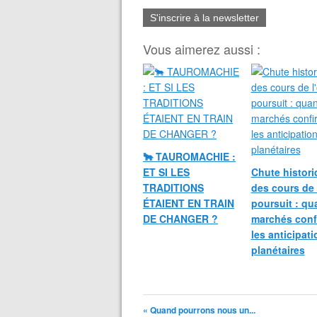
S'inscrire à la newsletter
Vous aimerez aussi :
🐂 TAUROMACHIE :
ET SI LES
Chute histori
TRADITIONS
des cours de 
ÉTAIENT EN TRAIN
poursuit : qu
DE CHANGER ?
marchés conf
les anticipat
planétaires
« Quand pourrons nous un...