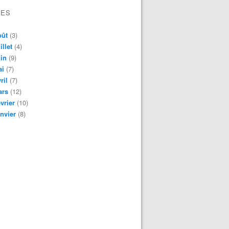
VES
oût
(3)
illet
(4)
in
(9)
ai
(7)
ril
(7)
ars
(12)
vrier
(10)
nvier
(8)