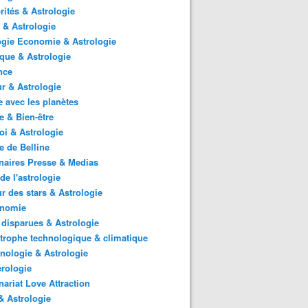
rités & Astrologie
 & Astrologie
gie Economie & Astrologie
ique & Astrologie
nce
r & Astrologie
 avec les planètes
 & Bien-être
i & Astrologie
e de Belline
naires Presse & Medias
de l'astrologie
 des stars & Astrologie
onomie
 disparues & Astrologie
trophe technologique & climatique
nologie & Astrologie
rologie
nariat Love Attraction
 Astrologie