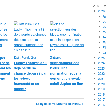
ARCHI
2026
A
Ju
Ju
M
Av
M
Fé
Ja
que
Daft Punk Get
Zidane
2025
l'or se
Lucky: l'homme a t il
sélectionneur des
2024
and les
déjà perdu sa
bleus: une
2023
irment
chance dépassé par
nomination sous la
2022
ions
les robots
conjonction royale
2021
humanoïdes en
soleil Jupiter en lion
2020
danse?
2019
2018
2017
Le cycle carré Saturne-Neptune... »
2016