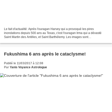
Le fait d'actualité: Après l'ouragan Harvey qui a provoqué les pires
inondations depuis 500 ans au Texas, c'est l'ouragan Irma qui a dévasté
Saint Martin des Antilles, et Saint Barthélemy. Les images sont
apocalyptiques 95% de l'ile détruite à Saint Martin!...
Fukushima 6 ans après le cataclysme!
Publié le 11/03/2017 à 12:08
Par
Yanis Voyance Astrologue