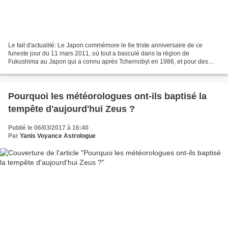
Le fait d'actualité: Le Japon commémore le 6e triste anniversaire de ce
funeste jour du 11 mars 2011, où tout a basculé dans la région de
Fukushima au Japon qui a connu après Tchernobyl en 1986, et pour des
raisons plus militaires avec Hiroshima et Nagasaki,...
Pourquoi les météorologues ont-ils baptisé la
tempête d'aujourd'hui Zeus ?
Publié le 06/03/2017 à 16:40
Par
Yanis Voyance Astrologue