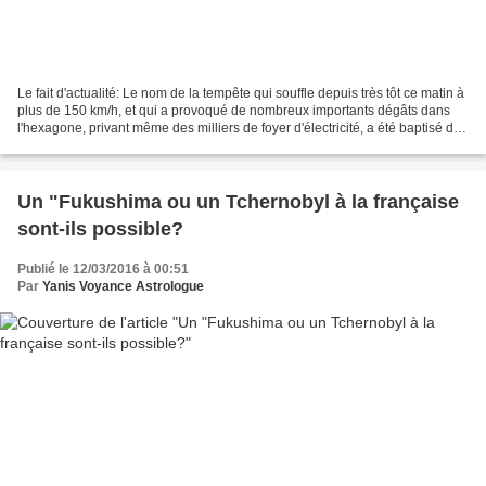
Le fait d'actualité: Le nom de la tempête qui souffle depuis très tôt ce matin à
plus de 150 km/h, et qui a provoqué de nombreux importants dégâts dans
l'hexagone, privant même des milliers de foyer d'électricité, a été baptisé du
nom de Zeus, divinité...
Un "Fukushima ou un Tchernobyl à la française
sont-ils possible?
Publié le 12/03/2016 à 00:51
Par
Yanis Voyance Astrologue