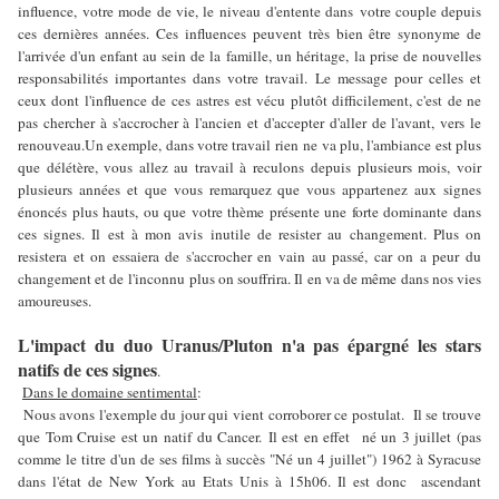
influence, votre mode de vie, le niveau d'entente dans votre couple depuis
ces dernières années. Ces influences peuvent très bien être synonyme de
l'arrivée d'un enfant au sein de la famille, un héritage, la prise de nouvelles
responsabilités importantes dans votre travail. Le message pour celles et
ceux dont l'influence de ces astres est vécu plutôt difficilement, c'est de ne
pas chercher à s'accrocher à l'ancien et d'accepter d'aller de l'avant, vers le
renouveau.Un exemple, dans votre travail rien
ne va plu, l'ambiance est plus
que délétère, vous allez au travail à reculons
depuis plusieurs mois, voir
plusieurs années et que vous remarquez que vous appartenez aux signes
énoncés plus hauts, ou que votre thème présente une forte dominante dans
ces signes. Il est à mon avis inutile de resister au changement. Plus on
resistera et on essaiera de s'accrocher en vain au passé, car on a peur du
changement et de l'inconnu plus on souffrira. Il en va de même dans nos vies
amoureuses.
L'impact du duo Uranus/Pluton n'a pas épargné les stars
natifs de ces signes
.
Dans le domaine sentimental
:
Nous avons l'exemple du jour qui vient corroborer ce postulat. Il se trouve
que Tom Cruise est un natif du Cancer. Il est en effet né un 3 juillet (pas
comme le titre d'un de ses films à succès "Né un 4 juillet") 1962 à Syracuse
dans l'état de New York au Etats Unis à 15h06. Il est donc ascendant