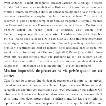
avait annoncé la mort du regretté Mickael Jackson en 2006 qui a révélé
l'affaire. Selon source, ce serait Kathie Holmes qui conseillée par son père
Martin Holmes, un avocat, a choisi de demander le divorce à New York. Aux
dernières nouvelles, elle espére que les tribunaux de New York vont lui
accorder la garde à temps complet de Suri. Le magazine « People » raconte
que l’ex-comédienne de « Dawson » a caché son jeu à l’acteur. Pas étonnant
qu'entre acteur on sache jouer la comédie, c'est encore plus
flagrant lorsqu'on regarde son thème astral: L'actrice est née le 18 décembre
1978 à Toledo dans l'état de l'Ohio aux USA à 21h32 très exactement.Elle
est du signe du Sagittaire ascendant Lion. Vénus la planète qui symbolise le
plus sa vie sentimentale était au moment de sa naissance dans le signe très
secrêt du Scorpion Conjoint à Uranus (originalité).Début juin, Katie Holmes
avait pris ses dispositions pour que personne ne soit au courant de ses
démarches de séparation. Elle avait acheté de nouveaux portables dont seuls
ses proches — au courant de sa future rupture — avaient les numéros.
Mission impossible de préserver sa vie privée quand on est
actrice
Cela n'a pas dû toujours être évident de préserver de la sorte sa vie privée,
quand on est une femme aussi célèbre, et que dans son thème on a de
surccroît des énergies contradictoires qui vous poussent à vous exhiber. On
retrouve cette tendance ambivalente dans son côté Lionne par son ascendant
et sa Lune tous deux situées dans le même signe. Le Lion a en effet la
réputation de détester passer inaperçu. Il faut croire que le fait d'être une