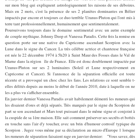
sur mon blog qui expliquent astrologiquement les raisons de ses déboires.
Mais en 2 mots, c'est la présence de ses 2 planètes dominantes en Bélier
impactés par encore et toujours ce duo terrible Uranus-Pluton qui l'ont mis à
terre tant professionnellement, humainement que sentimentalement.
Poursuivons toujours dans le domaine sentimental avec un autre exemple
de couple mythique. Johnny Deep et Vanessa Paradis. Cette fois la remise en
question porte sur une native du Capricorne ascendant Scorpion avec la
Lune dans le signe du Cancer. La très célèbre actrice et chanteuse française
est née le 22 décembre 1974 à 5h20 à Saint Maur des Fosses dans le Val de
.
Marne dans la région île de France
Elle est donc doublement impactée par
Uranus-Pluton sur ses 2 luminaires (Soleil et Lune respectivement en
Capricorne et Cancer). Si l'annonce de la séparation officielle est toute
récente et a provoqué un choc chez les fans. Les relations ce sont semble t-
elles délités depuis au moins le début de l'année 2010, date à laquelle on ne
les a plus vu s'afficher ensemble.
En janvier dernier Vanessa Paradis avait habilement démenti les rumeurs qui
les disaient d'ores et déjà séparés. Très marqués par le signe du Scorpion de
part se son ascendant et Mars tout puissant dans le même signe et conjoint à
la cuspide de sa 1ère maison. Elle sait comment préserver ses secrêts et bottés
en touche sans l'air d'y toucher, avec un brin d'humour corrosif typique du
Scorpion . Jugez vous même par sa déclaration au micro d'Europe 1 lorsque
les rumeurs de séparation faisaient rage en janvier dernier:
"Vous savez, dès