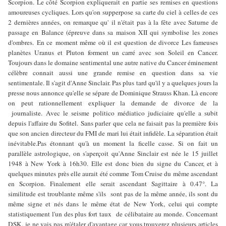
Scorpion. Le côté Scorpion expliquerait en partie ses remises en questions
amoureuses cycliques. Lors qu'on supperpose sa carte du ciel à celles de ces
2 dernières années, on remarque qu' il n'était pas à la fête avec Saturne de
passage en Balance (épreuve dans sa maison XII qui symbolise les zones
d'ombres. En ce moment même où il est question de divorce Les fameuses
planètes Uranus et Pluton forment un carré avec son Soleil en Cancer.
Toujours dans le domaine sentimental une autre native du Cancer éminement
célèbre connait aussi une grande remise en question dans sa vie
sentimentale. Il s'agit d'Anne Sinclair. Pas plus tard qu'il y a quelques jours la
presse nous annonce qu'elle se sépare de Dominique Strauss Khan. Là encore
on peut rationnellement expliquer la demande de divorce de la
journaliste. Avec le seisme politico médiatico judiciaire qu'elle a subit
depuis l'affaire du Sofitel. Sans parler que cela ne faisait pas la première fois
que son ancien directeur du FMI de mari lui était infidèle. La séparation était
inévitable.Pas étonnant qu'à un moment la ficelle casse. Si on fait un
parallèle astrologique, on s'aperçoit qu'Anne Sinclair est née le 15 juillet
1948 à New York à 16h30. Elle est donc bien du signe du Cancer, et à
quelques minutes près elle aurait été comme Tom Cruise du même ascendant
en Scorpion. Finalement elle serait ascendant Sagittaire à 0.47°. La
similitude est troublante même s'ils sont pas de la même année, ils sont du
même signe et nés dans le même état de New York, celui qui compte
statistiquement l'un des plus fort taux de célibataire au monde.
Concernant
DSK, je ne vais pas m'étaler d'avantage car vous trouverez plusieurs articles