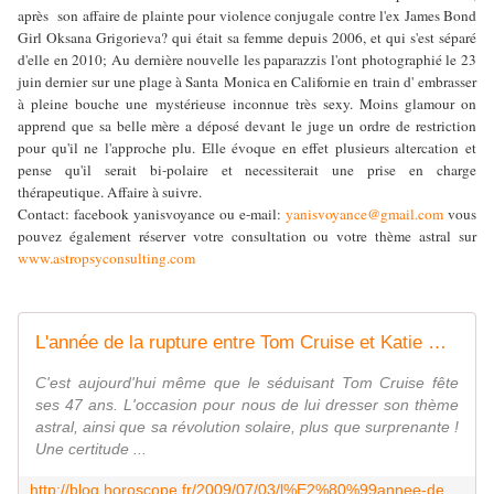
après
son affaire de plainte pour violence conjugale contre l'ex James Bond
Girl Oksana Grigorieva? qui était sa femme depuis 2006, et qui s'est séparé
d'elle en 2010; Au dernière nouvelle les paparazzis l'ont photographié le 23
juin dernier sur une plage à Santa Monica en Californie en train d' embrasser
à pleine bouche une mystérieuse inconnue très sexy. Moins glamour on
apprend que sa belle mère a déposé devant le juge un ordre de restriction
pour qu'il ne l'approche plu. Elle évoque en effet plusieurs altercation et
pense qu'il serait bi-polaire et necessiterait une prise en charge
thérapeutique. Affaire à suivre.
Contact: facebook yanisvoyance ou e-mail:
yanisvoyance@gmail.com
vous
pouvez également réserver votre consultation ou votre thème astral sur
www.astropsyconsulting.com
L'année de la rupture entre Tom Cruise et Katie Holmes ???
C'est aujourd'hui même que le séduisant Tom Cruise fête
ses 47 ans. L'occasion pour nous de lui dresser son thème
astral, ainsi que sa révolution solaire, plus que surprenante !
Une certitude ...
http://blog.horoscope.fr/2009/07/03/l%E2%80%99annee-de-la-rupture-entre-tom-cruise-et-katie-holmes/