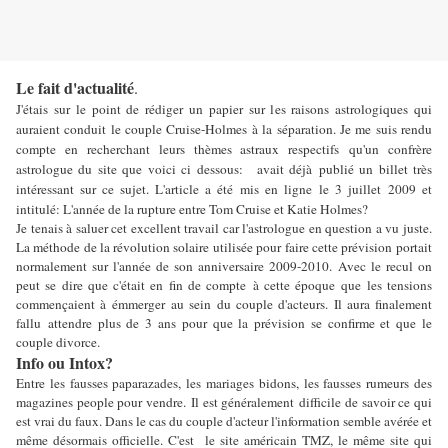
Le fait d'actualité
.
J'étais sur le point de rédiger un papier sur les raisons astrologiques qui
auraient conduit le couple Cruise-Holmes à la séparation. Je me suis rendu
compte en recherchant leurs thèmes astraux respectifs qu'un confrère
astrologue du site que voici ci dessous:
avait déjà publié un billet très
intéressant sur ce sujet. L'article a été mis en ligne le 3 juillet 2009 et
intitulé: L'année de la rupture entre Tom Cruise et Katie Holmes?
Je tenais à saluer cet excellent travail car l'astrologue en question a vu juste.
La méthode de la révolution solaire utilisée pour faire cette prévision portait
normalement sur l'année de son anniversaire 2009-2010. Avec le recul on
peut se dire que c'était en fin de compte à cette époque que les tensions
commençaient à émmerger au sein du couple d'acteurs. Il aura finalement
fallu attendre plus de 3 ans pour que la prévision se confirme et que le
couple divorce.
Info ou Intox?
Entre les fausses paparazades, les mariages bidons, les fausses rumeurs des
magazines people pour vendre. Il est généralement difficile de savoir ce qui
est vrai du faux. Dans le cas du couple d'acteur l'information semble avérée et
même désormais officielle. C'est le site américain TMZ, le même site qui