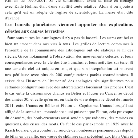
Kidman de 1990-2001. Sa vie sentimentale avant sa mise en ménage
avec Katie Holmes était d'une stabilité toute relative. Alors si on ajoute à
cela qu'il est un adepte de l'église de scientologie. La messe était dite
d'avance!
Les transits planétaires viennent apporter des explications
célestes aux causes terrestres
P
our nous autres les astrologues il n'y a pas de hasard. Les astres ont bel et
bien un impact dans nos vies à tous. Les grilles de lecture communes à
l'ensemble de la communauté des astrologues ont été élaborés au fil des
siècles. Grâce notamment à l'observation des mouvements célestes, et leurs
correspondances avec la vie des être humains, et leurs activités sur terre. Si
une carte du ciel est unique en soit, et que son interprétation est souvent
très périlleuse avec plus de 200 configurations parfois contradictoires. Il
existe dans l'histoire de l'humanité des analogies très significatives pour
certaines configurations avec des interprétations forcément très proches. C'est
le cas entre la dissonnance Uranus en Bélier et Pluton en Cancer au début
des années 30, et celle qu'on est en train de vivre depuis le début de l'année
2011, entre Uranus en Bélier et Pluton en Capricorne. Uranus lorsqu'il est
affligé de la sorte à un mastodonte aussi puissant que Pluton, cela provoque
du désordre, des boulversements aussi soudain que radicaux, des remises en
questions, des crises, des morts. Ce fut le cas par exemple en 1929 avec le
Krach boursier qui a conduit au suicide de nombreuses personnes, des dépôts
de bilan en pagaille, une vague de chômage sans précédent aux Etats Unis et