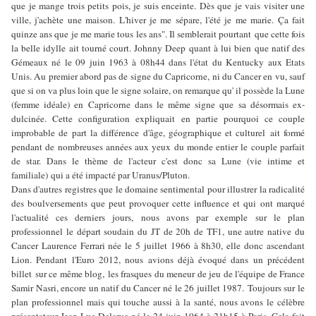
que je mange trois petits pois, je suis enceinte. Dès que je vais visiter une
ville, j'achète une maison. L'hiver je me sépare, l'été je me marie. Ça fait
quinze ans que je me marie tous les ans". Il semblerait pourtant que cette fois
la belle idylle ait tourné court. Johnny Deep quant à lui bien que natif des
Gémeaux né le 09 juin 1963 à 08h44 dans l'état du Kentucky aux Etats
Unis. Au premier abord pas de signe du Capricorne, ni du Cancer en vu, sauf
que si on va plus loin que le signe solaire, on remarque qu' il possède la Lune
(femme idéale) en Capricorne dans le même signe que sa désormais ex-
dulcinée. Cette configuration expliquait en partie pourquoi ce couple
improbable de part la différence d'âge, géographique et culturel ait formé
pendant de nombreuses années aux yeux du monde entier le couple parfait
de star. Dans le thème de l'acteur c'est donc sa Lune (vie intime et
familiale) qui a été impacté par Uranus/Pluton.
Dans d'autres registres que le domaine sentimental pour illustrer la radicalité
des boulversements que peut provoquer cette influence et qui ont marqué
l'actualité ces derniers jours, nous avons par exemple sur le plan
professionnel le départ soudain du JT de 20h de TF1, une autre native du
Cancer Laurence Ferrari née le 5 juillet 1966 à 8h30, elle donc ascendant
Lion. Pendant l'Euro 2012, nous avions déjà évoqué dans un précédent
billet sur ce même blog, les frasques du meneur de jeu de l'équipe de France
Samir Nasri, encore un natif du Cancer né le 26 juillet 1987. Toujours sur le
plan professionnel mais qui touche aussi à la santé, nous avons le célèbre