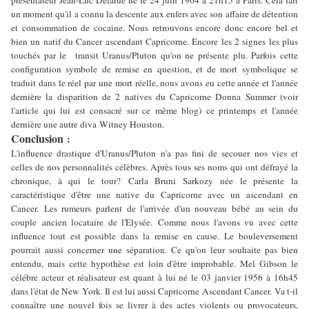
présentateur Jean-Luc Delarue né le 24 juin 1964 à 21h15 à Paris. Cela fait
un moment qu'il a connu la descente aux enfers avec son affaire de détention
et consommation de cocaine. Nous retrouvons encore donc encore bel et
bien un natif du Cancer ascendant Capricorne. Encore les 2 signes les plus
touchés par le transit Uranus/Pluton qu'on ne présente plu. Parfois cette
configuration symbole de remise en question, et de mort symbolique se
traduit dans le réel par une mort réelle, nous avons eu cette année et l'année
dernière la disparition de 2 natives du Capricorne Donna Summer (voir
l'article qui lui est consacré sur ce même blog) ce printemps et l'année
dernière une autre diva Witney Houston.
Conclusion
:
L'influence drastique d'Uranus/Pluton n'a pas fini de secouer nos vies et
celles de nos personnalités célèbres. Après tous ses noms qui ont défrayé la
chronique, à qui le tour?
Carla Bruni Sarkozy née le présente la
caractéristique d'être une native du
Capricorne avec un ascendant en
Cancer. Les rumeurs parlent de l'arrivée d'un nouveau bébé au sein du
couple ancien locataire de l'Elysée. Comme nous l'avons vu avec cette
influence tout est possible dans la remise en cause. Le bouleversement
pourrait aussi concerner une séparation. Ce qu'on leur souhaite pas bien
entendu, mais cette hypothèse est loin d'être improbable. Mel Gibson le
célébre acteur et réalisateur est quant à lui né le 03 janvier 1956 à 16h45
dans l'état de New York. Il est lui aussi Capricorne Ascendant Cancer.
Va t-il
connaître une nouvel fois se livrer à des actes violents ou provocateurs,