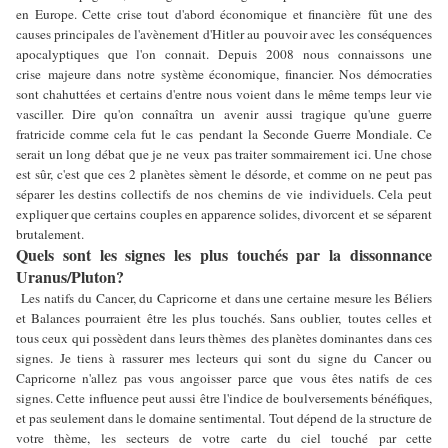
en Europe. Cette crise tout d'abord économique et financière fût une des
causes principales de l'avènement d'Hitler au pouvoir avec les conséquences
apocalyptiques que l'on connait. Depuis 2008 nous connaissons une
crise majeure dans notre système économique, financier. Nos démocraties
sont chahuttées et certains d'entre nous voient dans le même temps leur vie
vasciller. Dire qu'on connaîtra un avenir aussi tragique qu'une guerre
fratricide comme cela fut le cas pendant la Seconde Guerre Mondiale. Ce
serait un long débat que je ne veux pas traiter sommairement ici. Une chose
est sûr, c'est que ces 2 planètes sèment le désorde, et comme on ne peut pas
séparer les destins collectifs de nos chemins de vie individuels. Cela peut
expliquer que certains couples en apparence solides, divorcent et se séparent
brutalement.
Quels sont les signes les plus touchés par la dissonnance
Uranus/Pluton?
Les natifs du Cancer, du Capricorne et dans une certaine mesure les Béliers
et Balances pourraient être les plus touchés. Sans oublier, toutes celles et
tous ceux qui possèdent dans leurs thèmes des planètes dominantes dans ces
signes. Je tiens à rassurer mes lecteurs qui sont du signe du Cancer ou
Capricorne n'allez pas vous angoisser parce que vous êtes natifs de ces
signes. Cette influence peut aussi être l'indice de boulversements bénéfiques,
et pas seulement dans le domaine sentimental. Tout dépend de la structure de
votre thème, les secteurs de votre carte du ciel touché par cette