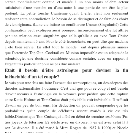
actrice mondialement connue, et mariée à un non moins célèbre acteur
satisfaisait d'une manière ou d'une autre à une partie de son être le plus
profond. La petite touche Uranienne quant à elle, vient non seulement
renforcer cette contradiction, le besoin de se distinguer et de faire des choix
de vie originaux. (Lune vie intime en conflit avec Uranus (Singularité) Cette
configuration peut expliquer aussi pourquoi inconsciemment elle fut attirée
par une relation aussi singulière que celle qu'elle a eu avec Tom Cruise
depuis maintenant 5 ans. Pour le côté iconoclaste, on peut dire que madame
a été bien servie. En effet tout le monde sait depuis plusieurs années
que l'acteur de Top Gun, Cocktail ou Mission impossible est un adepte de la
scientologie, une doctrine considérée comme sectaire, avec un rapport à
l'argent très particulier pour ne pas dire malsain.
Etait il besoin d'être astrologue pour deviner la fin
inéluctable d'un tel couple?
Je vais pour une fois me faire l'avocat des astroseptiques, ou des adeptes des
théories rationnalistes à outrance. C'est vrai que pour ce coup ci nul besoin
d'avoir recours à l'astrologie ou la voyance pour prédire que cette rupture
entre Katie Holmes et Tom Cruise était prévisible voir inévitable. Il suffisait
d'avoir un peu de bon sens. Par déduction on pouvait comprendre que les
probabilités qu'un couple de célébrités restent mariés à vie est très
faible.D'autant que Tom Cruise qui a fêté en début de semaine ses 50 ans (Pas
très joyeux de fêter son 1/2 siècle avec un divorce...), en est avec celui là à
son 3e divorce. Il a été marié à Mimi Rogers de 1987 à 1990) et Nicole