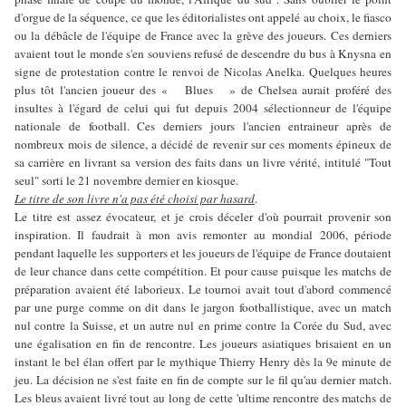
d'orgue de la séquence, ce que les éditorialistes ont appelé au choix, le fiasco
ou la débâcle de l'équipe de France avec la grève des joueurs. Ces derniers
avaient tout le monde s'en souviens refusé de descendre du bus à Knysna en
signe de protestation contre le renvoi de Nicolas Anelka. Quelques heures
plus tôt l'ancien joueur des « Blues » de Chelsea aurait proféré des
insultes à l'égard de celui qui fut depuis 2004 sélectionneur de l'équipe
nationale de football. Ces derniers jours l'ancien entraineur après de
nombreux mois de silence, a décidé de revenir sur ces moments épineux de
sa carrière en livrant sa version des faits dans un livre vérité, intitulé "Tout
seul" sorti le 21 novembre dernier en kiosque.
Le titre de son livre n'a pas été choisi par hasard
.
Le titre est assez évocateur, et je crois déceler d'où pourrait provenir son
inspiration. Il faudrait à mon avis remonter au mondial 2006, période
pendant laquelle les supporters et les joueurs de l'équipe de France doutaient
de leur chance dans cette compétition. Et pour cause puisque les matchs de
préparation avaient été laborieux. Le tournoi avait tout d'abord commencé
par une purge comme on dit dans le jargon footballistique, avec un match
nul contre la Suisse, et un autre nul en prime contre la Corée du Sud, avec
une égalisation en fin de rencontre. Les joueurs asiatiques brisaient en un
instant le bel élan offert par le mythique Thierry Henry dès la 9e minute de
jeu. La décision ne s'est faite en fin de compte sur le fil qu'au dernier match.
Les bleus avaient livré tout au long de cette 'ultime rencontre des matchs de