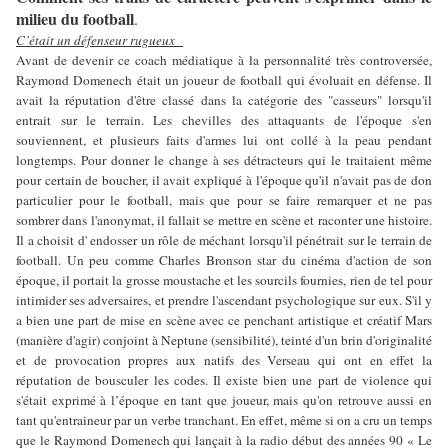
milieu du football
.
C’était un défenseur rugueux
Avant de devenir ce coach médiatique à la personnalité très controversée,
Raymond Domenech était un joueur de football qui évoluait en défense. Il
avait la réputation d'être classé dans la catégorie des "casseurs" lorsqu'il
entrait sur le terrain. Les chevilles des attaquants de l'époque s'en
souviennent, et plusieurs faits d'armes lui ont collé à la peau pendant
longtemps. Pour donner le change à ses détracteurs qui le traitaient même
pour certain de boucher, il avait expliqué à l'époque qu'il n'avait pas de don
particulier pour le football, mais que pour se faire remarquer et ne pas
sombrer dans l'anonymat, il fallait se mettre en scène et raconter une histoire.
Il a choisit d' endosser un rôle de méchant lorsqu'il pénétrait sur le terrain de
football. Un peu comme Charles Bronson star du cinéma d'action de son
époque, il portait la grosse moustache et les sourcils fournies, rien de tel pour
intimider ses adversaires, et prendre l'ascendant psychologique sur eux. S'il y
a bien une part de mise en scène avec ce penchant artistique et créatif Mars
(manière d'agir) conjoint à Neptune (sensibilité), teinté d'un brin d'originalité
et de provocation propres aux natifs des Verseau qui ont en effet la
réputation de bousculer les codes. Il existe bien une part de violence qui
s'était exprimé à l’époque en tant que joueur, mais qu'on retrouve aussi en
tant qu'entraineur par un verbe tranchant. En effet, même si on a cru un temps
que le Raymond Domenech qui lançait à la radio début des années 90 « Le