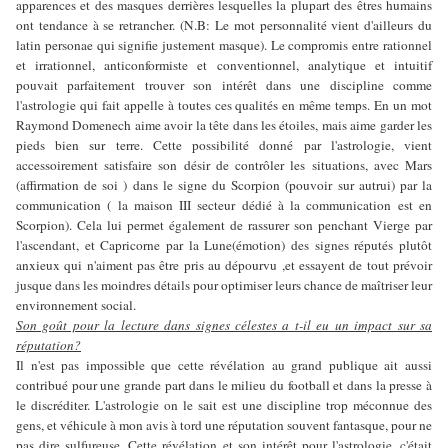
apparences et des masques derrières lesquelles la plupart des êtres humains
ont tendance à se retrancher. (N.B: Le mot personnalité vient d'ailleurs du
latin personae qui signifie justement masque). Le compromis entre rationnel
et irrationnel, anticonformiste et conventionnel, analytique et intuitif
pouvait parfaitement trouver son intérêt dans une discipline comme
l'astrologie qui fait appelle à toutes ces qualités en même temps. En un mot
Raymond Domenech aime avoir la tête dans les étoiles, mais aime garder les
pieds bien sur terre. Cette possibilité donné par l'astrologie, vient
accessoirement satisfaire son désir de contrôler les situations, avec Mars
(affirmation de soi ) dans le signe du Scorpion (pouvoir sur autrui) par la
communication ( la maison III secteur dédié à la communication est en
Scorpion). Cela lui permet également de rassurer son penchant Vierge par
l'ascendant, et Capricorne par la Lune(émotion) des signes réputés plutôt
anxieux qui n'aiment pas être pris au dépourvu ,et essayent de tout prévoir
jusque dans les moindres détails pour optimiser leurs chance de maîtriser leur
environnement social.
Son goût pour la lecture dans signes célestes a t-il eu un impact sur sa
réputation?
Il n'est pas impossible que cette révélation au grand publique ait aussi
contribué pour une grande part dans le milieu du football et dans la presse à
le discréditer. L'astrologie on le sait est une discipline trop méconnue des
gens, et véhicule à mon avis à tord une réputation souvent fantasque, pour ne
pas dire sulfureuse. Cette révélation et son intérêt pour l'astrologie, c'était