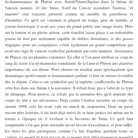
dysharmoniques de Pluton avec Soleil/Vénus/Jupiter dans le thème de
l'ancien numéro 10 des bleus. Natif du Cancer ascendant Taureau, "el
maestro" s'est toujours présenté comme un modèle de gentillesse et
d'humilité. Ce qu'il est vraiment la plupart du temps, père de famille, et
joueur fantastique il avait aux yeux du grand public une image dorée. Mais
sur le terrain et en pleine action, cette timidité laisse place à un redoutable
joueur de foot pas seulement capable de dribles déroutants, et des passes
magiques pour ses coéquipiers, c'était également un grand compétiteur qui
avait une rage de vaincre symbolisé justement par cette fameuse dissonance
de Pluton sur ses planètes valorisées. En effet si l’on peut attribué ce coup de
sang de zizou à la dysharmonie simultanée de la Lune et Pluton aux planètes
importantes de son thème. Pour obtenir un résultat aussi spectaculaire que
dramatique sportivement et humainement parlant, il faut un terrain favorable
dès le départ. Celui-ci est symbolisé par la triplette conflictuelle de Pluton
cette fois dans son thème à la naissance. Il n'était donc pas à l'abri de ce type
de dérapage. Pour preuve, ce n'était pas la première fois qu'il donnait des
coups de tête à ses adversaires. Déjà contre l'Arabie saoudite en coupe du
monde 1998, cela lui avait valu un match de suspension. Dans un passé
encore plus lointain, il lui était déjà arrivé de se faire justice lui même sur le
terrain à l'époque où il évoluait à la Juventus de Turin. Ce qu'il faut
comprendre c'est que pour atteindre un tel niveau d'excellence, et pour rafler
les titres les plus prestigieux comme l’a fait Zinedine pendant toute sa
carrière, un sportif de haut niveau de sa trempe doit obligatoirement posséder