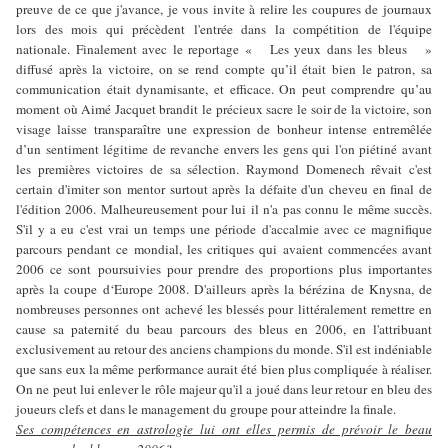
preuve de ce que j'avance, je vous invite à relire les coupures de journaux
lors des mois qui précèdent l'entrée dans la compétition de l'équipe
nationale. Finalement avec le reportage « Les yeux dans les bleus »
diffusé après la victoire, on se rend compte qu’il était bien le patron, sa
communication était dynamisante, et efficace. On peut comprendre qu’au
moment où Aimé Jacquet brandit le précieux sacre le soir de la victoire, son
visage laisse transparaître une expression de bonheur intense entremêlée
d’un sentiment légitime de revanche envers les gens qui l'on piétiné avant
les premières victoires de sa sélection. Raymond Domenech rêvait c'est
certain d'imiter son mentor surtout après la défaite d'un cheveu en final de
l'édition 2006. Malheureusement pour lui il n'a pas connu le même succès.
S'il y a eu c'est vrai un temps une période d'accalmie avec ce magnifique
parcours pendant ce mondial, les critiques qui avaient commencées avant
2006 ce sont poursuivies pour prendre des proportions plus importantes
après la coupe d‘Europe 2008. D'ailleurs après la bérézina de Knysna, de
nombreuses personnes ont achevé les blessés pour littéralement remettre en
cause sa paternité du beau parcours des bleus en 2006, en l'attribuant
exclusivement au retour des anciens champions du monde. S'il est indéniable
que sans eux la même performance aurait été bien plus compliquée à réaliser.
On ne peut lui enlever le rôle majeur qu'il a joué dans leur retour en bleu des
joueurs clefs et dans le management du groupe pour atteindre la finale.
Ses compétences en astrologie lui ont elles permis de prévoir le beau