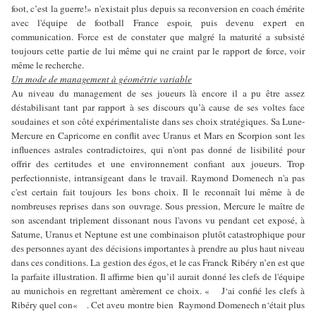
foot, c’est la guerre!» n'existait plus depuis sa reconversion en coach émérite
avec l'équipe de football France espoir, puis devenu expert en
communication. Force est de constater que malgré la maturité a subsisté
toujours cette partie de lui même qui ne craint par le rapport de force, voir
même le recherche.
Un mode de management à géométrie variable
Au niveau du management de ses joueurs là encore il a pu être assez
déstabilisant tant par rapport à ses discours qu’à cause de ses voltes face
soudaines et son côté expérimentaliste dans ses choix stratégiques. Sa Lune-
Mercure en Capricorne en conflit avec Uranus et Mars en Scorpion sont les
influences astrales contradictoires, qui n'ont pas donné de lisibilité pour
offrir des certitudes et une environnement confiant aux joueurs. Trop
perfectionniste, intransigeant dans le travail. Raymond Domenech n'a pas
c'est certain fait toujours les bons choix. Il le reconnaît lui même à de
nombreuses reprises dans son ouvrage. Sous pression, Mercure le maître de
son ascendant triplement dissonant nous l'avons vu pendant cet exposé, à
Saturne, Uranus et Neptune est une combinaison plutôt catastrophique pour
des personnes ayant des décisions importantes à prendre au plus haut niveau
dans ces conditions. La gestion des égos, et le cas Franck Ribéry n’en est que
la parfaite illustration. Il affirme bien qu’il aurait donné les clefs de l'équipe
au munichois en regrettant amèrement ce choix. « J‘ai confié les clefs à
Ribéry quel con« . Cet aveu montre bien Raymond Domenech n‘était plus