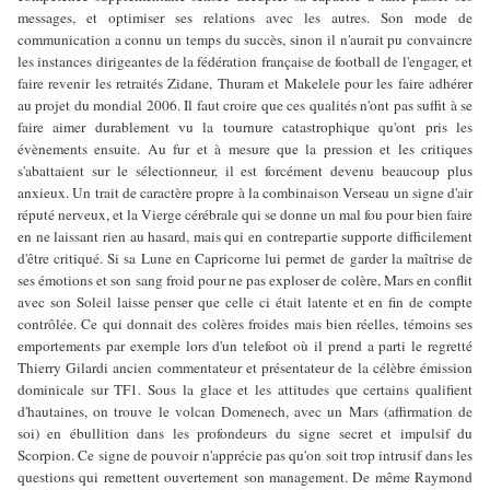
messages, et optimiser ses relations avec les autres. Son mode de
communication a connu un temps du succès, sinon il n'aurait pu convaincre
les instances dirigeantes de la fédération française de football de l'engager, et
faire revenir les retraités Zidane, Thuram et Makelele pour les faire adhérer
au projet du mondial 2006. Il faut croire que ces qualités n'ont pas suffit à se
faire aimer durablement vu la tournure catastrophique qu'ont pris les
évènements ensuite. Au fur et à mesure que la pression et les critiques
s'abattaient sur le sélectionneur, il est forcément devenu beaucoup plus
anxieux. Un trait de caractère propre à la combinaison Verseau un signe d'air
réputé nerveux, et la Vierge cérébrale qui se donne un mal fou pour bien faire
en ne laissant rien au hasard, mais qui en contrepartie supporte difficilement
d'être critiqué. Si sa Lune en Capricorne lui permet de garder la maîtrise de
ses émotions et son sang froid pour ne pas exploser de colère, Mars en conflit
avec son Soleil laisse penser que celle ci était latente et en fin de compte
contrôlée. Ce qui donnait des colères froides mais bien réelles, témoins ses
emportements par exemple lors d'un telefoot où il prend a parti le regretté
Thierry Gilardi ancien commentateur et présentateur de la célèbre émission
dominicale sur TF1. Sous la glace et les attitudes que certains qualifient
d'hautaines, on trouve le volcan Domenech, avec un Mars (affirmation de
soi) en ébullition dans les profondeurs du signe secret et impulsif du
Scorpion. Ce signe de pouvoir n'apprécie pas qu'on soit trop intrusif dans les
questions qui remettent ouvertement son management. De même Raymond