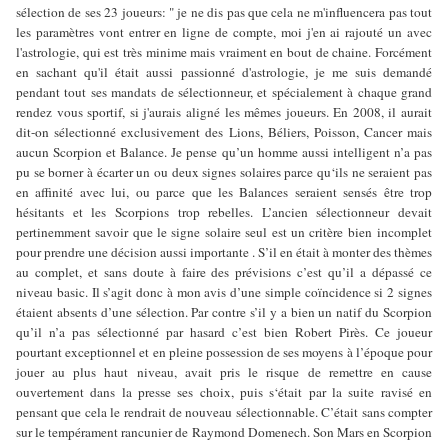
sélection de ses 23 joueurs: " je ne dis pas que cela ne m'influencera pas tout
les paramètres vont entrer en ligne de compte, moi j'en ai rajouté un avec
l'astrologie, qui est très minime mais vraiment en bout de chaine. Forcément
en sachant qu'il était aussi passionné d'astrologie, je me suis demandé
pendant tout ses mandats de sélectionneur, et spécialement à chaque grand
rendez vous sportif, si j'aurais aligné les mêmes joueurs. En 2008, il aurait
dit-on sélectionné exclusivement des Lions, Béliers, Poisson, Cancer mais
aucun Scorpion et Balance. Je pense qu’un homme aussi intelligent n’a pas
pu se borner à écarter un ou deux signes solaires parce qu‘ils ne seraient pas
en affinité avec lui, ou parce que les Balances seraient sensés être trop
hésitants et les Scorpions trop rebelles. L’ancien sélectionneur devait
pertinemment savoir que le signe solaire seul est un critère bien incomplet
pour prendre une décision aussi importante . S’il en était à monter des thèmes
au complet, et sans doute à faire des prévisions c’est qu’il a dépassé ce
niveau basic. Il s’agit donc à mon avis d’une simple coïncidence si 2 signes
étaient absents d’une sélection. Par contre s’il y a bien un natif du Scorpion
qu’il n’a pas sélectionné par hasard c’est bien Robert Pirès. Ce joueur
pourtant exceptionnel et en pleine possession de ses moyens à l’époque pour
jouer au plus haut niveau, avait pris le risque de remettre en cause
ouvertement dans la presse ses choix, puis s‘était par la suite ravisé en
pensant que cela le rendrait de nouveau sélectionnable. C’était sans compter
sur le tempérament rancunier de Raymond Domenech. Son Mars en Scorpion