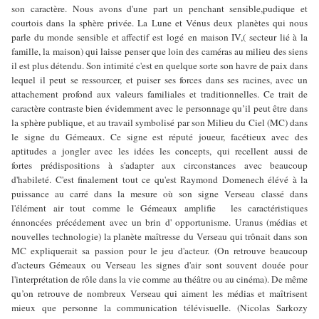
son caractère. Nous avons d'une part un penchant sensible,pudique et
courtois dans la sphère privée. La Lune et Vénus deux planètes qui nous
parle du monde sensible et affectif est logé en maison IV,( secteur lié à la
famille, la maison) qui laisse penser que loin des caméras au milieu des siens
il est plus détendu. Son intimité c'est en quelque sorte son havre de paix dans
lequel il peut se ressourcer, et puiser ses forces dans ses racines, avec un
attachement profond aux valeurs familiales et traditionnelles. Ce trait de
caractère contraste bien évidemment avec le personnage qu’il peut être dans
la sphère publique, et au travail symbolisé par son Milieu du Ciel (MC) dans
le signe du Gémeaux. Ce signe est réputé joueur, facétieux avec des
aptitudes a jongler avec les idées les concepts, qui recellent aussi de
fortes prédispositions à s'adapter aux circonstances avec beaucoup
d'habileté. C'est finalement tout ce qu'est Raymond Domenech élévé à la
puissance au carré dans la mesure où son signe Verseau classé dans
l'élément air tout comme le Gémeaux amplifie les caractéristiques
énnoncées précédement avec un brin d' opportunisme. Uranus (médias et
nouvelles technologie) la planète maîtresse du Verseau qui trônait dans son
MC expliquerait sa passion pour le jeu d'acteur. (On retrouve beaucoup
d'acteurs Gémeaux ou Verseau les signes d'air sont souvent douée pour
l'interprétation de rôle dans la vie comme au théâtre ou au cinéma). De même
qu’on retrouve de nombreux Verseau qui aiment les médias et maîtrisent
mieux que personne la communication télévisuelle. (Nicolas Sarkozy