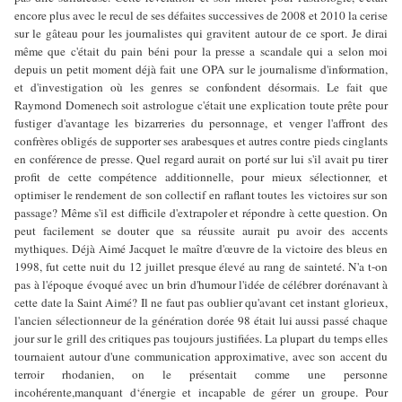
encore plus avec le recul de ses défaites successives de 2008 et 2010 la cerise
sur le gâteau pour les journalistes qui gravitent autour de ce sport. Je dirai
même que c'était du pain béni pour la presse a scandale qui a selon moi
depuis un petit moment déjà fait une OPA sur le journalisme d'information,
et d'investigation où les genres se confondent désormais. Le fait que
Raymond Domenech soit astrologue c'était une explication toute prête pour
fustiger d'avantage les bizarreries du personnage, et venger l'affront des
confrères obligés de supporter ses arabesques et autres contre pieds cinglants
en conférence de presse. Quel regard aurait on porté sur lui s'il avait pu tirer
profit de cette compétence additionnelle, pour mieux sélectionner, et
optimiser le rendement de son collectif en raflant toutes les victoires sur son
passage? Même s'il est difficile d'extrapoler et répondre à cette question. On
peut facilement se douter que sa réussite aurait pu avoir des accents
mythiques. Déjà Aimé Jacquet le maître d'œuvre de la victoire des bleus en
1998, fut cette nuit du 12 juillet presque élevé au rang de sainteté. N'a t-on
pas à l'époque évoqué avec un brin d'humour l'idée de célébrer dorénavant à
cette date la Saint Aimé? Il ne faut pas oublier qu'avant cet instant glorieux,
l'ancien sélectionneur de la génération dorée 98 était lui aussi passé chaque
jour sur le grill des critiques pas toujours justifiées. La plupart du temps elles
tournaient autour d'une communication approximative, avec son accent du
terroir rhodanien, on le présentait comme une personne
incohérente,manquant d‘énergie et incapable de gérer un groupe. Pour