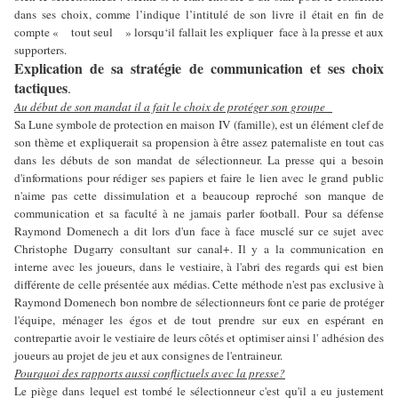
dans ses choix, comme l’indique l’intitulé de son livre il était en fin de
compte « tout seul » lorsqu‘il fallait les expliquer face à la presse et aux
supporters.
Explication de sa stratégie de communication et ses choix
tactiques
.
Au début de son mandat il a fait le choix de protéger son groupe
Sa Lune symbole de protection en maison IV (famille), est un élément clef de
son thème et expliquerait sa propension à être assez paternaliste en tout cas
dans les débuts de son mandat de sélectionneur. La presse qui a besoin
d'informations pour rédiger ses papiers et faire le lien avec le grand public
n'aime pas cette dissimulation et a beaucoup reproché son manque de
communication et sa faculté à ne jamais parler football. Pour sa défense
Raymond Domenech a dit lors d'un face à face musclé sur ce sujet avec
Christophe Dugarry consultant sur canal+. Il y a la communication en
interne avec les joueurs, dans le vestiaire, à l'abri des regards qui est bien
différente de celle présentée aux médias. Cette méthode n'est pas exclusive à
Raymond Domenech bon nombre de sélectionneurs font ce parie de protéger
l'équipe, ménager les égos et de tout prendre sur eux en espérant en
contrepartie avoir le vestiaire de leurs côtés et optimiser ainsi l' adhésion des
joueurs au projet de jeu et aux consignes de l'entraineur.
Pourquoi des rapports aussi conflictuels avec la presse?
Le piège dans lequel est tombé le sélectionneur c'est qu'il a eu justement