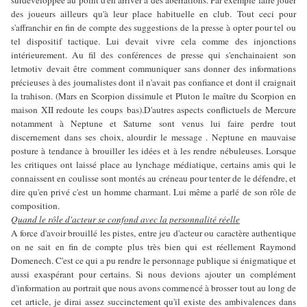
des joueurs ailleurs qu'à leur place habituelle en club. Tout ceci pour
s'affranchir en fin de compte des suggestions de la presse à opter pour tel ou
tel dispositif tactique. Lui devait vivre cela comme des injonctions
intérieurement. Au fil des conférences de presse qui s'enchainaient son
letmotiv devait être comment communiquer sans donner des informations
précieuses à des journalistes dont il n'avait pas confiance et dont il craignait
la trahison. (Mars en Scorpion dissimule et Pluton le maître du Scorpion en
maison XII redoute les coups bas).D'autres aspects conflictuels de Mercure
notamment à Neptune et Saturne sont venus lui faire perdre tout
discernement dans ses choix, alourdir le message . Neptune en mauvaise
posture à tendance à brouiller les idées et à les rendre nébuleuses. Lorsque
les critiques ont laissé place au lynchage médiatique, certains amis qui le
connaissent en coulisse sont montés au créneau pour tenter de le défendre, et
dire qu'en privé c'est un homme charmant. Lui même a parlé de son rôle de
composition.
Quand le rôle d'acteur se confond avec la personnalité réelle
A force d'avoir brouillé les pistes, entre jeu d'acteur ou caractère authentique
on ne sait en fin de compte plus très bien qui est réellement Raymond
Domenech. C'est ce qui a pu rendre le personnage publique si énigmatique et
aussi exaspérant pour certains. Si nous devions ajouter un complément
d'information au portrait que nous avons commencé à brosser tout au long de
cet article, je dirai assez succinctement qu'il existe des ambivalences dans