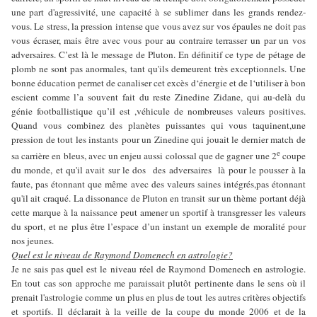
une part d'agressivité, une capacité à se sublimer dans les grands rendez-
vous. Le stress, la pression intense que vous avez sur vos épaules ne doit pas
vous écraser, mais être avec vous pour au contraire terrasser un par un vos
adversaires. C’est là le message de Pluton. En définitif ce type de pétage de
plomb ne sont pas anormales, tant qu'ils demeurent très exceptionnels. Une
bonne éducation permet de canaliser cet excès d‘énergie et de l‘utiliser à bon
escient comme l’a souvent fait du reste Zinedine Zidane, qui au-delà du
génie footballistique qu’il est ,véhicule de nombreuses valeurs positives.
Quand vous combinez des planètes puissantes qui vous taquinent,une
pression de tout les instants pour un Zinedine qui jouait le dernier match de
e
sa carrière en bleus, avec un enjeu aussi colossal que de gagner une 2
coupe
du monde, et qu'il avait sur le dos des adversaires là pour le pousser à la
faute, pas étonnant que même avec des valeurs saines intégrés,pas étonnant
qu'il ait craqué. La dissonance de Pluton en transit sur un thème portant déjà
cette marque à la naissance peut amener un sportif à transgresser les valeurs
du sport, et ne plus être l’espace d’un instant un exemple de moralité pour
nos jeunes.
Quel est le niveau de Raymond Domenech en astrologie?
Je ne sais pas quel est le niveau réel de Raymond Domenech en astrologie.
En tout cas son approche me paraissait plutôt pertinente dans le sens où il
prenait l'astrologie comme un plus en plus de tout les autres critères objectifs
et sportifs. Il déclarait à la veille de la coupe du monde 2006 et de la