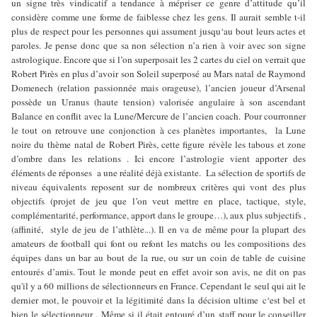
un signe très vindicatif a tendance à mépriser ce genre d’attitude qu’il
considère comme une forme de faiblesse chez les gens. Il aurait semble t-il
plus de respect pour les personnes qui assument jusqu‘au bout leurs actes et
paroles. Je pense donc que sa non sélection n’a rien à voir avec son signe
astrologique. Encore que si l’on superposait les 2 cartes du ciel on verrait que
Robert Pirès en plus d’avoir son Soleil superposé au Mars natal de Raymond
Domenech (relation passionnée mais orageuse), l’ancien joueur d’Arsenal
possède un Uranus (haute tension) valorisée angulaire à son ascendant
Balance en conflit avec la Lune/Mercure de l’ancien coach. Pour courronner
le tout on retrouve une conjonction à ces planètes importantes, la Lune
noire du thème natal de Robert Pirès, cette figure révèle les tabous et zone
d’ombre dans les relations . Ici encore l’astrologie vient apporter des
éléments de réponses a une réalité déjà existante. La sélection de sportifs de
niveau équivalents reposent sur de nombreux critères qui vont des plus
objectifs (projet de jeu que l’on veut mettre en place, tactique, style,
complémentarité, performance, apport dans le groupe…), aux plus subjectifs ,
(affinité, style de jeu de l’athlète...). Il en va de même pour la plupart des
amateurs de football qui font ou refont les matchs ou les compositions des
équipes dans un bar au bout de la rue, ou sur un coin de table de cuisine
entourés d’amis. Tout le monde peut en effet avoir son avis, ne dit on pas
qu'il y a 60 millions de sélectionneurs en France. Cependant le seul qui ait le
dernier mot, le pouvoir et la légitimité dans la décision ultime c‘est bel et
bien le sélectionneur . Même si il était entouré d’un staff pour le conseiller