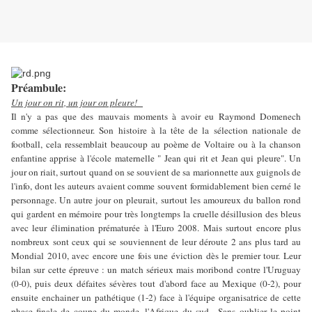
Préambule:
Un jour on rit, un jour on pleure!
Il n'y a pas que des mauvais moments à avoir eu Raymond Domenech
comme sélectionneur. Son histoire à la tête de la sélection nationale de
football, cela ressemblait beaucoup au poème de Voltaire ou à la chanson
enfantine apprise à l'école maternelle " Jean qui rit et Jean qui pleure". Un
jour on riait, surtout quand on se souvient de sa marionnette aux guignols de
l'info, dont les auteurs avaient comme souvent formidablement bien cerné le
personnage. Un autre jour on pleurait, surtout les amoureux du ballon rond
qui gardent en mémoire pour très longtemps la cruelle désillusion des bleus
avec leur élimination prématurée à l'Euro 2008. Mais surtout encore plus
nombreux sont ceux qui se souviennent de leur déroute 2 ans plus tard au
Mondial 2010, avec encore une fois une éviction dès le premier tour. Leur
bilan sur cette épreuve : un match sérieux mais moribond contre l'Uruguay
(0-0), puis deux défaites sévères tout d'abord face au Mexique (0-2), pour
ensuite enchainer un pathétique (1-2) face à l'équipe organisatrice de cette
phase finale de coupe du monde, l'Afrique du sud . Sans oublier le point