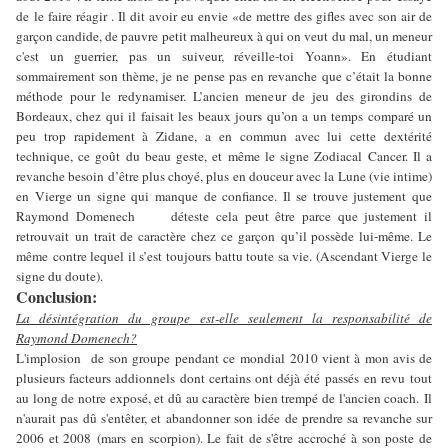
de le faire réagir . Il dit avoir eu
envie «de mettre des gifles avec son air de
garçon candide, de pauvre petit malheureux à qui on veut du mal, un meneur
c'est un guerrier, pas un suiveur, réveille-toi Yoann». En étudiant
sommairement son thème, je ne pense pas en revanche que c’était la bonne
méthode pour le redynamiser. L’ancien meneur de jeu des girondins de
Bordeaux, chez qui il faisait les beaux jours qu’on a un temps comparé un
peu trop rapidement à Zidane, a en commun avec lui cette dextérité
technique, ce goût du beau geste, et même le signe Zodiacal Cancer. Il a
revanche besoin d’être plus choyé, plus en douceur avec la Lune (vie intime)
en Vierge un signe qui manque de confiance. Il se trouve justement que
Raymond Domenech déteste cela peut être parce que justement il
retrouvait un trait de caractère chez ce garçon qu’il possède lui-même. Le
même contre lequel il s’est toujours battu toute sa vie. (Ascendant Vierge le
signe du doute).
Conclusion:
La désintégration du groupe est-elle seulement la responsabilité de
Raymond Domenech?
L'implosion
de son groupe pendant ce mondial 2010 vient à mon avis de
plusieurs facteurs addionnels dont certains ont déjà été passés en revu tout
au long de notre exposé, et dû au caractère bien trempé de l'ancien coach. Il
n'aurait pas dû s'entêter, et abandonner son idée de prendre sa revanche sur
2006 et 2008 (mars en scorpion). Le fait de s'être accroché à son poste de