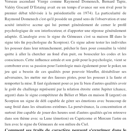
Verseau ascendant Vierge comme Raymond Domenech, Bernard Tapie,
Valéry Giscard D’Estaing avait eu un temps d’avance sur son rival pour le
premier débat télévisée à la présidentielle en 1974). La particularité de
Raymond Domenech c'est qu'il possède un grand sens de l'observation et une
acuité intuitive accrue qui lui permet généralement de cerner le profil
psychologique de son interlocuteur, et d'apporter une réponse généralement
adaptée. (L'analogie avec le signe du Gémeaux c'est sa maison III dans le
signe très fin psychologue du Scorpion). Ce signe adore tester les individus
les pousser dans leur retranchement, prêcher le faux pour connaître la vérité
quitte à aller la chercher au fond d'un puit, ou bousculer les codes et les
consciences. Cette influence astrale et son goût pour la psychologie, vient se
corroborer avec sa passion pour l'astrologie mais également pour le poker, un
jeu qui a besoin de ces qualités pour pouvoir bleuffer, déstabiliser ses
adversaires, les mettre sur des fausses pistes, pour les pousser à la faute et
remporter la mise. Il faut également pour ce jeu là bien d'autres qualités avoir
le goût du challenge représenté par la relation étroite entre Jupiter (chance,
argent) dans le signe compétiteur du Bélier et Mars en maison II (argent) en
Scorpion un signe de défi capable de gérer ses émotions avec beaucoup de
sang froid dans les situations extrêmes. La persévérance, la concentration et
surtout être capable de jouer des heures sont d'autres qualités qu'on retrouve
dans son thème avec sa Lune (émotion) en Capricorne et Mercure l'astre en
lien avec le signe du Gémeaux de son milieu du Ciel.
Comment ses traits de caractère peuvent s'exprimer dans le