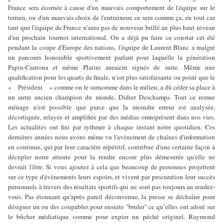
France sera écornée à cause d'un mauvais comportement de l'équipe sur le
terrain, ou d'un mauvais choix de l'entraineur, ce sera comme ça, en tout cas
tant que l'équipe de France n'aura pas de nouveau brillé au plus haut niveau
d'un prochain tournoi international. On a déjà pu faire ce constat cet été
pendant la coupe d'Europe des nations, l'équipe de Laurent Blanc a malgré
un parcours honorable sportivement parlant pour laquelle la génération
Papin-Cantona et même Platini auraient signés de suite. Même une
qualification pour les quarts de finale, n’est plus satisfaisante ou point que le
« Président » comme on le surnomme dans le milieu, a dû céder sa place à
un autre ancien champion du monde, Didier Deschamps. Tout ce remue
ménage n'est possible que parce que la moindre erreur est analysée,
décortiquée, relayée et amplifiée par des médias omniprésent dans nos vies.
Les actualités ont fini par rythmer à chaque instant notre quotidien. Ces
dernières années nous avons même vu l'avènement de chaînes d'information
en continue, qui par leur caractère répétitif, contribue d'une certaine façon à
décupler notre attente pour la rendre encore plus démesurée qu'elle ne
devrait l'être. Si vous ajoutez à cela que beaucoup de personnes projettent
sur ce type d'évènements leurs espoirs, et vivent par procuration leur succès
personnels à travers des résultats sportifs qui ne sont pas toujours au rendez-
vous. Pas étonnant qu'après pareil déconvenue, la presse se déchaîne pour
désigner un ou des coupables pour ensuite "bruler" ce qu’elles ont adoré sur
le bûcher médiatique comme pour expier un péché originel. Raymond