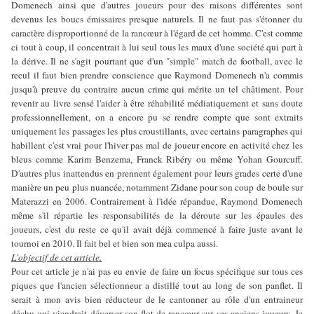
Domenech ainsi que d'autres joueurs pour des raisons différentes sont
devenus les boucs émissaires presque naturels. Il ne faut pas s'étonner du
caractère disproportionné de la rancœur à l'égard de cet homme. C'est comme
ci tout à coup, il concentrait à lui seul tous les maux d'une société qui part à
la dérive. Il ne s'agit pourtant que d'un "simple" match de football, avec le
recul il faut bien prendre conscience que Raymond Domenech n'a commis
jusqu'à preuve du contraire aucun crime qui mérite un tel châtiment. Pour
revenir au livre sensé l'aider à être réhabilité médiatiquement et sans doute
professionnellement, on a encore pu se rendre compte que sont extraits
uniquement les passages les plus croustillants, avec certains paragraphes qui
habillent c'est vrai pour l'hiver pas mal de joueur encore en activité chez les
bleus comme Karim Benzema, Franck Ribéry ou même Yohan Gourcuff.
D'autres plus inattendus en prennent également pour leurs grades certe d'une
manière un peu plus nuancée, notamment Zidane pour son coup de boule sur
Materazzi en 2006. Contrairement à l'idée répandue, Raymond Domenech
même s'il répartie les responsabilités de la déroute sur les épaules des
joueurs, c'est du reste ce qu'il avait déjà commencé à faire juste avant le
tournoi en 2010. Il fait bel et bien son mea culpa aussi.
L'objectif de cet article.
Pour cet article je n'ai pas eu envie de faire un focus spécifique sur tous ces
piques que l'ancien sélectionneur a distillé tout au long de son panflet. Il
serait à mon avis bien réducteur de le cantonner au rôle d'un entraineur
déchu qui viendrait déverser son flot de rancœur sur ses anciens joueurs. Je