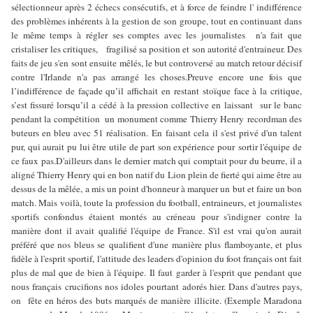
sélectionneur après 2 échecs consécutifs, et à force de feindre l' indifférence
des problèmes inhérents à la gestion de son groupe, tout en continuant dans
le même temps à régler ses comptes avec les journalistes n'a fait que
cristaliser les critiques, fragilisé sa position et son autorité d'entraineur. Des
faits de jeu s'en sont ensuite mêlés, le but controversé au match retour décisif
contre l'Irlande n'a pas arrangé les choses.Preuve encore une fois que
l’indifférence de façade qu’il affichait en restant stoïque face à la critique,
s’est fissuré lorsqu’il a cédé à la pression collective en laissant sur le banc
pendant la compétition un monument comme Thierry Henry recordman des
buteurs en bleu avec 51 réalisation. En faisant cela il s'est privé d'un talent
pur, qui aurait pu lui être utile de part son expérience pour sortir l'équipe de
ce faux pas.D'ailleurs dans le dernier match qui comptait pour du beurre, il a
aligné Thierry Henry qui en bon natif du Lion plein de fierté qui aime être au
dessus de la mêlée, a mis un point d'honneur à marquer un but et faire un bon
match. Mais voilà, toute la profession du football, entraineurs, et journalistes
sportifs confondus étaient montés au créneau pour s'indigner contre la
manière dont il avait qualifié l'équipe de France. S'il est vrai qu'on aurait
préféré que nos bleus se qualifient d'une manière plus flamboyante, et plus
fidèle à l'esprit sportif, l'attitude des leaders d'opinion du foot français ont fait
plus de mal que de bien à l'équipe. Il faut garder à l'esprit que pendant que
nous français crucifions nos idoles pourtant adorés hier. Dans d'autres pays,
on fête en héros des buts marqués de manière illicite. (Exemple Maradona