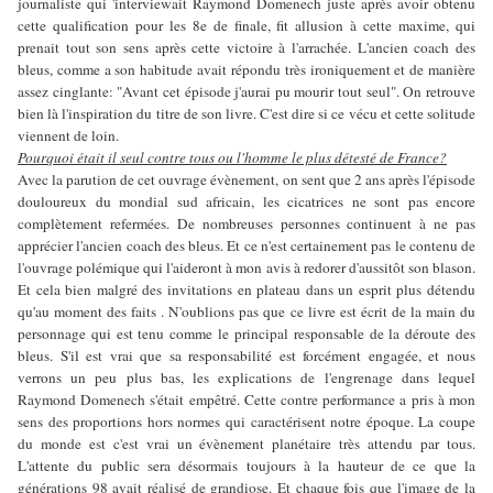
journaliste qui 'interviewait Raymond Domenech juste après avoir obtenu
cette qualification pour les 8e de finale, fit allusion à cette maxime, qui
prenait tout son sens après cette victoire à l'arrachée. L'ancien coach des
bleus, comme a son habitude avait répondu très ironiquement et de manière
assez cinglante: "Avant cet épisode j'aurai pu mourir tout seul". On retrouve
bien là l'inspiration du titre de son livre. C'est dire si ce vécu et cette solitude
viennent de loin.
Pourquoi était il seul contre tous ou l'homme le plus détesté de France?
Avec la parution de cet ouvrage évènement, on sent que 2 ans après l'épisode
douloureux du mondial sud africain, les cicatrices ne sont pas encore
complètement refermées. De nombreuses personnes continuent à ne pas
apprécier l'ancien coach des bleus. Et ce n'est certainement pas le contenu de
l'ouvrage polémique qui l'aideront à mon avis à redorer d'aussitôt son blason.
Et cela bien malgré des invitations en plateau dans un esprit plus détendu
qu'au moment des faits . N'oublions pas que ce livre est écrit de la main du
personnage qui est tenu comme le principal responsable de la déroute des
bleus. S'il est vrai que sa responsabilité est forcément engagée, et nous
verrons un peu plus bas, les explications de l'engrenage dans lequel
Raymond Domenech s'était empêtré. Cette contre performance a pris à mon
sens des proportions hors normes qui caractérisent notre époque. La coupe
du monde est c'est vrai un évènement planétaire très attendu par tous.
L'attente du public sera désormais toujours à la hauteur de ce que la
générations 98 avait réalisé de grandiose. Et chaque fois que l'image de la