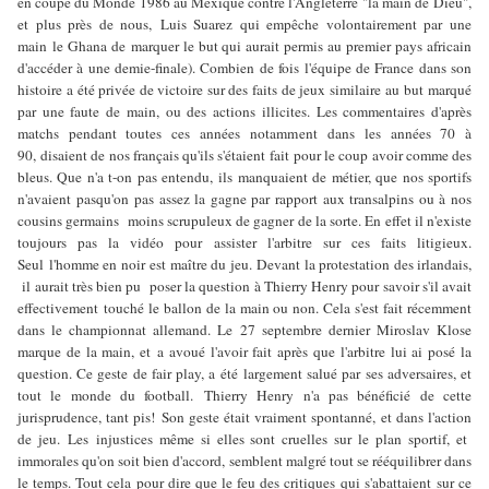
en coupe du Monde 1986 au Mexique contre l'Angleterre "la main de Dieu",
et plus près de nous, Luis Suarez qui empêche volontairement par une
main le Ghana de marquer le but qui aurait permis au premier pays africain
d'accéder à une demie-finale). Combien de fois l'équipe de France dans son
histoire a été privée de victoire sur des faits de jeux similaire au but marqué
par une faute de main, ou des actions illicites. Les commentaires d'après
matchs pendant toutes ces années notamment dans les années 70 à
90, disaient de nos français qu'ils s'étaient fait pour le coup avoir comme des
bleus. Que n'a t-on pas entendu, ils manquaient de métier, que nos sportifs
n'avaient pasqu'on pas assez la gagne par rapport aux transalpins ou à nos
cousins germains moins scrupuleux de gagner de la sorte. En effet il n'existe
toujours pas la vidéo pour assister l'arbitre sur ces faits litigieux.
Seul l'homme en noir est maître du jeu. Devant la protestation des irlandais,
il aurait très bien pu poser la question à Thierry Henry pour savoir s'il avait
effectivement touché le ballon de la main ou non. Cela s'est fait récemment
dans le championnat allemand. Le 27 septembre dernier Miroslav Klose
marque de la main, et a avoué l'avoir fait après que l'arbitre lui ai posé la
question. Ce geste de fair play, a été largement salué par ses adversaires, et
tout le monde du football. Thierry Henry n'a pas bénéficié de cette
jurisprudence, tant pis! Son geste était vraiment spontanné, et dans l'action
de jeu. Les injustices même si elles sont cruelles sur le plan sportif, et
immorales qu'on soit bien d'accord, semblent malgré tout se rééquilibrer dans
le temps. Tout cela pour dire que le feu des critiques qui s'abattaient sur ce