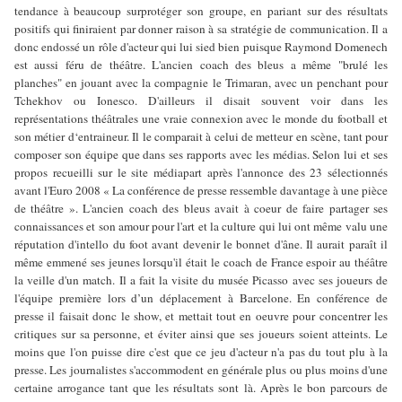
tendance à beaucoup surprotéger son groupe, en pariant sur des résultats
positifs qui finiraient par donner raison à sa stratégie de communication. Il a
donc endossé un rôle d'acteur qui lui sied bien puisque Raymond Domenech
est aussi féru de théâtre. L'ancien coach des bleus a même "brulé les
planches" en jouant avec la compagnie le Trimaran, avec un penchant pour
Tchekhov ou Ionesco. D'ailleurs il disait souvent voir dans les
représentations théâtrales une vraie connexion avec le monde du football et
son métier d‘entraineur. Il le comparait à celui de metteur en scène, tant pour
composer son équipe que dans ses rapports avec les médias. Selon lui et ses
propos recueilli sur le site médiapart après l'annonce des 23 sélectionnés
avant l'Euro 2008 « La conférence de presse ressemble davantage à une pièce
de théâtre ». L'ancien coach des bleus avait à coeur de faire partager ses
connaissances et son amour pour l'art et la culture qui lui ont même valu une
réputation d'intello du foot avant devenir le bonnet d'âne. Il aurait paraît il
même emmené ses jeunes lorsqu'il était le coach de France espoir au théâtre
la veille d'un match. Il a fait la visite du musée Picasso avec ses joueurs de
l'équipe première lors d’un déplacement à Barcelone. En conférence de
presse il faisait donc le show, et mettait tout en oeuvre pour concentrer les
critiques sur sa personne, et éviter ainsi que ses joueurs soient atteints. Le
moins que l'on puisse dire c'est que ce jeu d'acteur n'a pas du tout plu à la
presse. Les journalistes s'accommodent en générale plus ou plus moins d'une
certaine arrogance tant que les résultats sont là. Après le bon parcours de