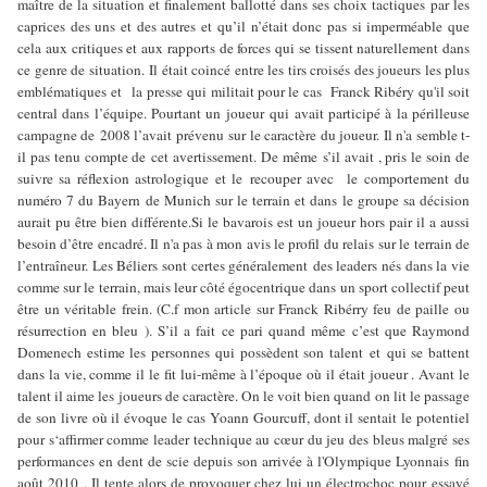
maître de la situation et finalement ballotté dans ses choix tactiques par les
caprices des uns et des autres et qu’il n’était donc pas si imperméable que
cela aux critiques et aux rapports de forces qui se tissent naturellement dans
ce genre de situation. Il était coincé entre les tirs croisés des joueurs les plus
emblématiques et la presse qui militait pour le cas Franck Ribéry qu'il soit
central dans l’équipe. Pourtant un joueur qui avait participé à la périlleuse
campagne de 2008 l’avait prévenu sur le caractère du joueur. Il n'a semble t-
il pas tenu compte de cet avertissement. De même s’il avait , pris le soin de
suivre sa réflexion astrologique et le recouper avec le comportement du
numéro 7 du Bayern de Munich sur le terrain et dans le groupe sa décision
aurait pu être bien différente.Si le bavarois est un joueur hors pair il a aussi
besoin d’être encadré. Il n'a pas à mon avis le profil du relais sur le terrain de
l’entraîneur. Les Béliers sont certes généralement des leaders nés dans la vie
comme sur le terrain, mais leur côté égocentrique dans un sport collectif peut
être un véritable frein. (C.f mon article sur Franck Ribérry feu de paille ou
résurrection en bleu ). S’il a fait ce pari quand même c’est que Raymond
Domenech estime les personnes qui possèdent son talent et qui se battent
dans la vie, comme il le fit lui-même à l’époque où il était joueur . Avant le
talent il aime les joueurs de caractère. On le voit bien quand on lit le passage
de son livre où il évoque le cas Yoann Gourcuff, dont il sentait le potentiel
pour s‘affirmer comme leader technique au cœur du jeu des bleus malgré ses
performances en dent de scie depuis son arrivée à l'Olympique Lyonnais fin
août 2010 . Il tente alors de provoquer chez lui un électrochoc pour essayé