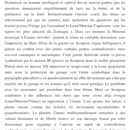
Domenech en homme intelligent et cultivé devait trouver parfois que les
questions manquaient singulièrement de tacts sur la forme, et de la
pertinence sur le fond. Instinctivement l'ancien coach des bleus ne
sélectionnait pas que les joueurs, mais également les questions qui lui
étaient posées.(Vierge par l'ascendant et Lune/Mercure Capricorne sont les
signes les plus sélectifs du Zodiaque ). Dans ces moment là Mercure
dissonant à Uranus (révolte) prenait le relais en véritable détonateur sous
l'impulsion de Mars (Dieu de la guerre) en Scorpion (signe belliqueux). il
partait au combat avec des joutes verbales parfois contradictoires, mais
souvent caustiques et sarcastiques. Cette guerre fratricide contre la presse
symbolisée par la maison III (presse) en Scorpion dont le maître planétaire
Pluton était en maison XII (épreuves) et sesqui-carré à la Lune (popularité
mais aussi la protection du groupe voir l'autre symbolique dans le
paragraphe précédent) a eu paradoxalement un effet dévastateur qui a fini par
rejaillir sur le groupe et les joueurs qu'il était sensé protéger. Le problème
avec les personnes qui possèdent dans leur thème Mars en Scorpion
combinées à des influences très dures que nous avons déjà évoqué
(Lune/Mercure/Vénus) en opposition à Uranus ?c'est qu'une fois lancée à
pleine vitesse comme des bolides, ils deviennent incontrôlables et
jusqueboutistes. La planète Uranus traditionnellement rattachée à des
valeurs humaines et de liberté trouve ici son message biaisé par cette
dissonance pour exprimer à l’arrivée un esprit de contradiction
surdéveloppée au point d'en arriver à des aberrations. Par exemple faire jouer