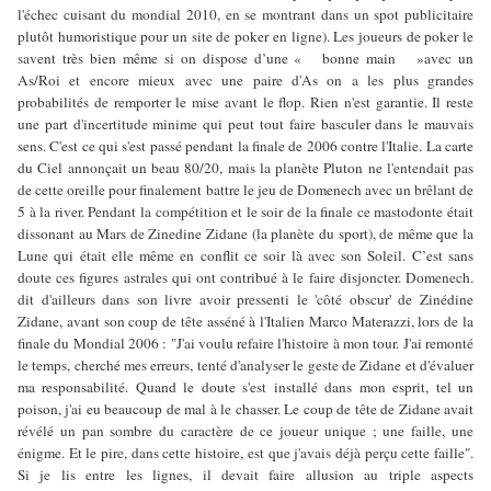
l'échec cuisant du mondial 2010, en se montrant dans un spot publicitaire
plutôt humoristique pour un site de poker en ligne). Les joueurs de poker le
savent très bien même si on dispose d’une « bonne main »avec un
As/Roi et encore mieux avec une paire d'As on a les plus grandes
probabilités de remporter le mise avant le flop. Rien n'est garantie. Il reste
une part d'incertitude minime qui peut tout faire basculer dans le mauvais
sens. C'est ce qui s'est passé pendant la finale de 2006 contre l'Italie. La carte
du Ciel annonçait un beau 80/20, mais la planète Pluton ne l'entendait pas
de cette oreille pour finalement battre le jeu de Domenech avec un brêlant de
5 à la river. Pendant la compétition et le soir de la finale ce mastodonte était
dissonant au Mars de Zinedine Zidane (la planète du sport), de même que la
Lune qui était elle même en conflit ce soir là avec son Soleil. C’est sans
doute ces figures astrales qui ont contribué à le faire disjoncter. Domenech.
dit d'ailleurs dans son livre avoir pressenti le 'côté obscur' de Zinédine
Zidane, avant son coup de tête asséné à l'Italien Marco Materazzi, lors de la
finale du Mondial 2006 : "J'ai voulu refaire l'histoire à mon tour. J'ai remonté
le temps, cherché mes erreurs, tenté d'analyser le geste de Zidane et d'évaluer
ma responsabilité. Quand le doute s'est installé dans mon esprit, tel un
poison, j'ai eu beaucoup de mal à le chasser. Le coup de tête de Zidane avait
révélé un pan sombre du caractère de ce joueur unique ; une faille, une
énigme. Et le pire, dans cette histoire, est que j'avais déjà perçu cette faille".
Si je lis entre les lignes, il devait faire allusion au triple aspects