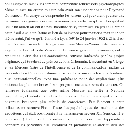
pour essayé de mieux les cerner et comprendre leur ressorts psychologiques.
Même si c'est un critère mineur, cela avait son importance pour Raymond
Domenech. J'ai essayé de comprendre les raisons qui pouvaient pousser une
personne de sa génération à se passionner pour cette discipline, alors qu'il est
issu d'un milieu où ont n'a pas l'habitude de s'y intéresser. En jetant un rapide
coup d'œil à sa date, heure et lieu de naissance pour monter à mon tour son
thème natal, j’ai vu qu’il était né à Lyon (69) le 24 janvier 1952 à 21h. Il est
donc Verseau ascendant Vierge avec Lune/Mercure/Vénus valorisées aux
angulaires. Les natifs du Verseau et de manière générale les uraniens, ont la
réputation d'être des anti-conformistes, souvent intéressés par les projets
originaux qui touchent de près ou de loin à l'humain. L’ascendant en Vierge,
et un Mercure (astre de l'intelligence et de la communication) maître de
l'ascendant en Capricorne donne en revanche à son caractère une tendance
plus conventionnelles, avec une préférence pour des explications plus
rationnelles plus conformes à son pragmatisme et son sens du concret. On
remarque également que cette même Mercure est reliée à Neptune
(inspiration, et intuition). Elle a tendance à entrainer son esprit vers une
ouverture beaucoup plus subtile de conscience. Parallèlement à cette
influence, on retrouve Pluton l'astre des psychologues, des médium et des
enquêteurs qui était positionnée à sa naissance en secteur XII (sens caché et
inconscient). Cet ensemble combiné expliquerait son désir d'apprendre à
connaître les personnes qui l'entourent en profondeur, et aller au delà des