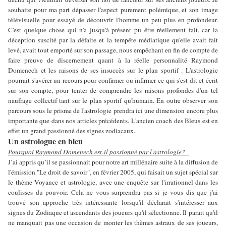
souhaite pour ma part dépasser l'aspect purement polémique, et son image
télévisuelle pour essayé de découvrir l'homme un peu plus en profondeur.
C'est quelque chose qui n'a jusqu'à présent pu être réellement fait, car la
déception suscité par la défaite et la tempête médiatique qu'elle avait fait
levé, avait tout emporté sur son passage, nous empêchant en fin de compte de
faire preuve de discernement quant à la réelle personnalité Raymond
Domenech et les raisons de ses insuccès sur le plan sportif . L'astrologie
pourrait s'avérer un recours pour confirmer ou infirmer ce qui s'est dit et écrit
sur son compte, pour tenter de comprendre les raisons profondes d'un tel
naufrage collectif tant sur le plan sportif qu'humain. En outre observer son
parcours sous le prisme de l'astrologie prendra ici une dimension encore plus
importante que dans nos articles précédents. L'ancien coach des Bleus est en
effet un grand passionné des signes zodiacaux.
Un astrologue en bleu
Pourquoi Raymond Domenech est-il passionné par l'astrologie?
J’ai appris qu’il se passionnait pour notre art millénaire suite à la diffusion de
l'émission "Le droit de savoir", en février 2005, qui faisait un sujet spécial sur
le thème Voyance et astrologie, avec une enquête sur l'irrationnel dans les
coulisses du pouvoir. Cela ne vous surprendra pas si je vous dis que j'ai
trouvé son approche très intéressante lorsqu'il déclarait s'intéresser aux
signes du Zodiaque et ascendants des joueurs qu'il sélectionne. Il parait qu'il
ne manquait pas une occasion de monter les thèmes astraux de ses joueurs,