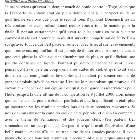
parcours des bleus en 2006?
Je me souviens qu'avant le dernier match de poule contre la Togo, alors que
la France toute entière était en plein doute quant à la perspective de se
qualifier, ne serait-ce que pour le second tour. Raymond Domenech restait
très confiant, et avait même donné rendez-vous à tout le monde pour la
finale. Il pensait certainement qu'il avait tout les atouts en main sur terre
comme dans le ciel pour faire un résultat sur cette compétition de 2006. Bien
sûr qu'avec tout ce qui s'est passé ensuite, et avec le recul sur les évènements
que nous avons aujourd'hui, il est permis de douter, et de se dire finalement
que cette phrase là n'était qu'une élucubration de plus, et qu'il affichait une
pseudo confiance de façade. Pourtant plusieurs éléments peuvent laisser
penser qu'il avait jeté un coup d'œil à ses cartes du ciel, et qu'il avait sans
doute vu des configurations favorables qui auraient pu sonner comme de
grandes probabilités d'une victoire. L'indice le plus probant qui prouve qu'il
croyait aux chances de son équipe c'est qu'il avait gardé les réservations pour
l'hôtel jusqu'à la date ultime de la compétition le 9 juillet 2006 alors même
que les matchs de poule n‘étaient pas finis, et que la qualification était plus
qu‘incertaine vu les résultats stériles lors des deux premiers rencontres. Si
nous devions dresser la carte du ciel de cette période, et qu'on l'a comparait
avec le thème de l'entraineur, et des joueurs clefs. (J'en parlerai très
sommairement un peu plus bas). On peut dire qu' il avait l'équivalent d'une
belle main au poker. (Ce jeu est une autre de ses grandes passions, il avait
même choisit de faire son retour sur la scène publique quelques mois après