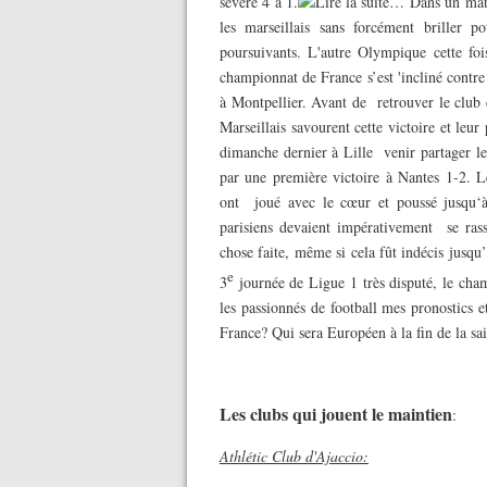
sévère 4 à 1.
Dans un matc
les marseillais sans forcément briller po
poursuivants. L'autre Olympique cette foi
championnat de France s’est 'incliné contr
à Montpellier. Avant de retrouver le club
Marseillais savourent cette victoire et leu
dimanche dernier à Lille venir partager le
par une première victoire à Nantes 1-2. Le 
ont joué avec le cœur et poussé jusqu‘
parisiens devaient impérativement se rass
chose faite, même si cela fût indécis jusqu’
e
3
journée de Ligue 1 très disputé, le cham
les passionnés de football mes pronostics 
France? Qui sera Européen à la fin de la sa
Les clubs qui jouent le maintien
:
Athlétic Club d'Ajaccio: