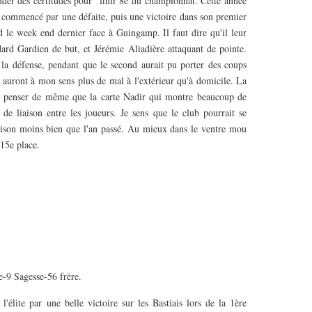
onder des certitudes pour finir 8e du championnat. Cette année
a commencé par une défaite, puis une victoire dans son premier
d le week end dernier face à Guingamp. Il faut dire qu'il leur
ard Gardien de but, et Jérémie Aliadière attaquant de pointe.
 la défense, pendant que le second aurait pu porter des coups
us auront à mon sens plus de mal à l'extérieur qu'à domicile. La
se penser de même que la carte Nadir qui montre beaucoup de
de liaison entre les joueurs. Je sens que le club pourrait se
 saison moins bien que l'an passé. Au mieux dans le ventre mou
 15e place.
-9 Sagesse-56 frère.
l'élite par une belle victoire sur les Bastiais lors de la 1ère