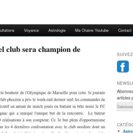
ultations
Voyance
Astrologie
Ma Chaine Youtube
Contact
el club sera champion de
SUIVEZ
NEWSL
Abonnez
orte bonheur de l'Olympique de Marseille pour cette 3e journée
articles 
club phocéen a pris le week-end dernier seul les commandes de
Email
cutif en autant de match joués en battant sa bête noire le FC
ignac qui a marqué l'unique but de la rencontre. Le buteur
réalisations à son compteur. Ce 3e but plein d'opportunisme
CATÉG
ur les 4 dernières confrontation avec le club nordiste dont un
Astro