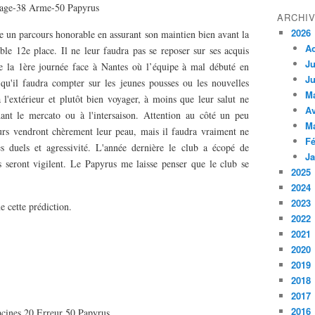
oyage-38 Arme-50 Papyrus
ARCHI
2026
ère un parcours honorable en assurant son maintien bien avant la
A
able 12e place. Il ne leur faudra pas se reposer sur ses acquis
Ju
e la 1ère journée face à Nantes où l’équipe à mal débuté en
Ju
'il faudra compter sur les jeunes pousses ou les nouvelles
M
 l'extérieur et plutôt bien voyager, à moins que leur salut ne
Av
ant le mercato ou à l'intersaison. Attention au côté un peu
M
urs vendront chèrement leur peau, mais il faudra vraiment ne
Fé
s duels et agressivité. L'année dernière le club a écopé de
Ja
s seront vigilent. Le Papyrus me laisse penser que le club se
2025
2024
2023
e cette prédiction.
2022
2021
2020
2019
2018
2017
2016
Racines 20 Erreur 50 Papyrus