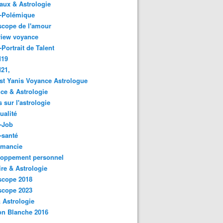
ux & Astrologie
o-Polémique
scope de l'amour
view voyance
-Portrait de Talent
d19
21,
st Yanis Voyance Astrologue
ce & Astrologie
s sur l'astrologie
ualité
-Job
-santé
omancie
loppement personnel
ire & Astrologie
scope 2018
scope 2023
 Astrologie
on Blanche 2016