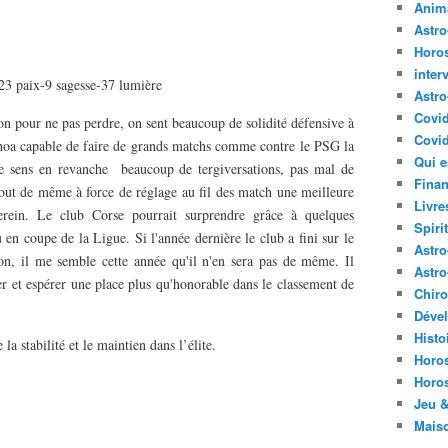
Anima
Astr
Horo
inter
-23 paix-9 sagesse-37 lumière
Astro
Covi
son pour ne pas perdre, on sent beaucoup de solidité défensive à
Covid
choa capable de faire de grands matchs comme contre le PSG la
Qui e
e sens en revanche beaucoup de tergiversations, pas mal de
Finan
tout de même à force de réglage au fil des match une meilleure
Livre
erein. Le club Corse pourrait surprendre grâce à quelques
Spirit
en coupe de la Ligue. Si l'année dernière le club a fini sur le
Astro
ion, il me semble cette année qu'il n'en sera pas de même. Il
Astro
r et espérer une place plus qu'honorable dans le classement de
Chir
Déve
Histo
la stabilité et le maintien dans l’élite.
Horo
Horo
Jeu &
Mais