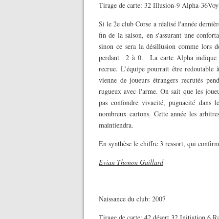
Tirage de carte: 32 Illusion-9 Alpha-36V
Si le 2e club Corse a réalisé l'année derni
fin de la saison, en s'assurant une confort
sinon ce sera la désillusion comme lors d
perdant 2 à 0. La carte Alpha indique qu
recrue. L’équipe pourrait être redoutable à
vienne de joueurs étrangers recrutés pend
rugueux avec l'arme. On sait que les joue
pas confondre vivacité, pugnacité dans le
nombreux cartons. Cette année les arbitre
maintiendra.
En synthèse le chiffre 3 ressort, qui confirm
Evian Thonon Gaillard
Naissance du club: 2007
Tirage de carte: 42 désert 32 Initiation 6 