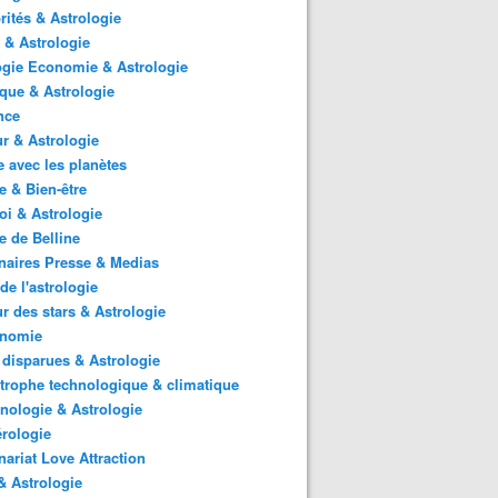
rités & Astrologie
 & Astrologie
gie Economie & Astrologie
ique & Astrologie
nce
r & Astrologie
 avec les planètes
 & Bien-être
i & Astrologie
e de Belline
naires Presse & Medias
de l'astrologie
 des stars & Astrologie
onomie
 disparues & Astrologie
trophe technologique & climatique
nologie & Astrologie
rologie
nariat Love Attraction
 Astrologie