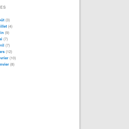
VES
oût
(3)
illet
(4)
in
(9)
ai
(7)
ril
(7)
ars
(12)
vrier
(10)
nvier
(8)