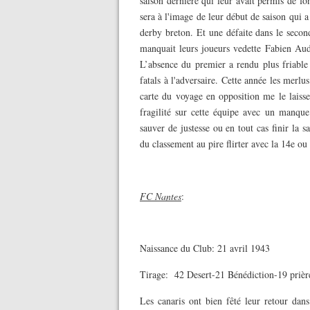
saison dernière qui leur avait permis de f
sera à l'image de leur début de saison qui 
derby breton. Et une défaite dans le secon
manquait leurs joueurs vedette Fabien Aud
L’absence du premier a rendu plus friable
fatals à l'adversaire. Cette année les merl
carte du voyage en opposition me le lais
fragilité sur cette équipe avec un manque 
sauver de justesse ou en tout cas finir la
du classement au pire flirter avec la 14e ou
FC Nantes
:
Naissance du Club: 21 avril 1943
Tirage: 42 Desert-21 Bénédiction-19 prière
Les canaris ont bien fêté leur retour dans 