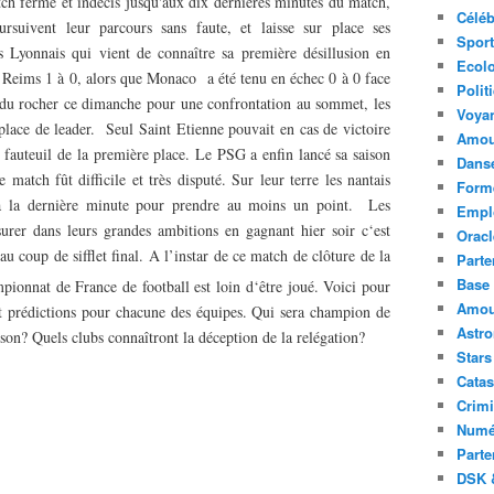
h fermé et indécis jusqu'aux dix dernières minutes du match,
Céléb
ursuivent leur parcours sans faute, et laisse sur place ses
Sport
s Lyonnais qui vient de connaître sa première désillusion en
Ecolo
e Reims 1 à 0, alors que Monaco a été tenu en échec 0 à 0 face
Polit
 du rocher ce dimanche pour une confrontation au sommet, les
Voya
r place de leader. Seul Saint Etienne pouvait en cas de victoire
Amou
 fauteuil de la première place. Le PSG a enfin lancé sa saison
Danse
match fût difficile et très disputé. Sur leur terre les nantais
Forme
à la dernière minute pour prendre au moins un point. Les
Emplo
urer dans leurs grandes ambitions en gagnant hier soir c‘est
Oracl
au coup de sifflet final. A l’instar de ce match de clôture de la
Parte
Base 
pionnat de France de football est loin d‘être joué. Voici pour
Amour
et prédictions pour chacune des équipes. Qui sera champion de
Astr
ison? Quels clubs connaîtront la déception de la relégation?
Stars
Catas
Crimi
Numé
Parte
DSK &