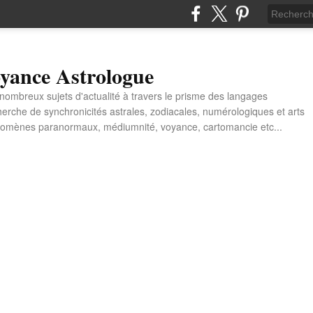
yance Astrologue
e nombreux sujets d'actualité à travers le prisme des langages
erche de synchronicités astrales, zodiacales, numérologiques et arts
énomènes paranormaux, médiumnité, voyance, cartomancie etc...