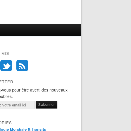
-MOI
ETTER
-vous pour être averti des nouveaux
publiés.
ORIES
logie Mondiale & Transits