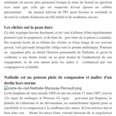
sentiment est encore plus prononcé lorsque la reine de beauté en question
n'est autre que celle qui est suspectée d'avoir épousé un célèbre
présentateur du journal télévisé de TF1 pour booster sa notoriété et
devenir la vedette d'émission de télé réalité et de nombreux sitcom.
Les clichés ont la peau dure
Ce côté atypique fascine forcément, et lui vaut d'ailleurs d'être régulièrement
poursuivi par les paparazzi, et de faire les gros titres de la presse à scandale.
Pas toujours facile de se défaire des clichés, et d'une image de soi souvent
grossit, voir galvaudé lorsqu'elle s'érige sous le prisme médiatique. Pourtant
en regardant plus en détail l'histoire personnelle de Nathalie, et qu'on la
confronte à son thème astral, on ne peut douter de l'authenticité de son
engagement, et de son amour pour les autres à commencer par son
compagnon et sa famille.
Nathalie est un poisson plein de compassion et maître d'un
destin hors norme
La 6e dauphine de miss monde 1988 est née un certain 17 mars 1967, sous le
12e signe du zodiaque: le Poisson. Ce signe gouverné par Neptune, la
planète de l'altruisme et du dévouement, est naturellement réputée pour sa
sensibilité et sa compassion à la souffrance des autres. Si l'on retrouve bel et
bien dans son thème les traces d'une volonté farouche de se singulariser