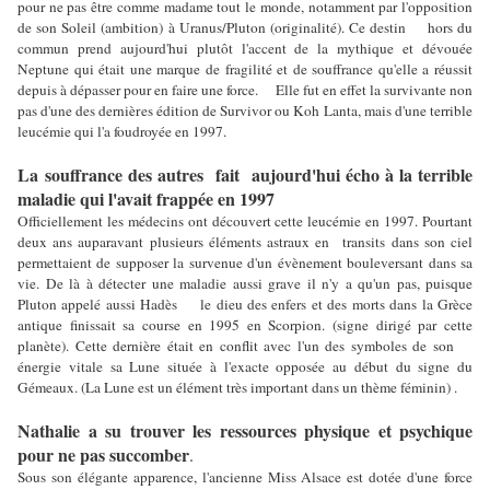
pour ne pas être comme madame tout le monde, notamment par l'opposition
de son Soleil (ambition) à Uranus/Pluton (originalité). Ce destin hors du
commun prend aujourd'hui plutôt l'accent de la mythique et dévouée
Neptune qui était une marque de fragilité et de souffrance qu'elle a réussit
depuis à dépasser pour en faire une force. Elle fut en effet la survivante non
pas d'une des dernières édition de Survivor ou Koh Lanta, mais d'une terrible
leucémie qui l'a foudroyée en 1997.
La souffrance des autres fait aujourd'hui écho à la terrible
maladie qui l'avait frappée en 1997
Officiellement les médecins ont découvert cette leucémie en 1997. Pourtant
deux ans auparavant plusieurs éléments astraux en transits dans son ciel
permettaient de supposer la survenue d'un évènement bouleversant dans sa
vie. De là à détecter une maladie aussi grave il n'y a qu'un pas, puisque
Pluton appelé aussi Hadès le dieu des enfers et des morts dans la Grèce
antique finissait sa course en 1995 en Scorpion. (signe dirigé par cette
planète). Cette dernière était en conflit avec l'un des symboles de son
énergie vitale sa Lune située à l'exacte opposée au début du signe du
Gémeaux. (La Lune est un élément très important dans un thème féminin) .
Nathalie a su trouver les ressources physique et psychique
pour ne pas succomber
.
Sous son élégante apparence, l'ancienne Miss Alsace est dotée d'une force