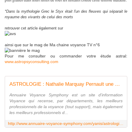
plus grands dans leurs luttes de tous les instants contre cette terrible maladie.
*Dans la mythologie Grec le Styx était l'un des fleuves qui séparait le
royaume des vivants de celui des morts
retrouver cet article également sur
ainsi que sur le mag de Ma chaine voyance TV n°6
Pour me consulter ou commander votre étude astral:
www.astropsyconsulting.com
ASTROLOGIE : Nathalie Marquay Pernault une miraculée qui croise le fer contre le cancer - Par Yanis Astrologue, Voyant
Annuaire Voyance Symphony est un site d'information
Voyance qui recense, par départements, les meilleurs
professionnels de la voyance (tout support), mais également
les meilleurs professionnels d...
http://www.annuaire-voyance-symphony.com/yanis/astrologie-nathalie-marquey-pernault.html