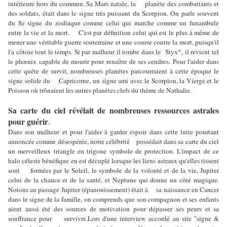
intérieure hors du commun. Sa Mars natale, la planète des combattants et
des soldats, était dans le signe très puissant du Scorpion. On parle souvent
du 8e signe du zodiaque comme celui qui marche comme un funambule
entre la vie et la mort. C'est par définition celui qui est le plus à même de
mener une véritable guerre souterraine et une course contre la mort, puisqu'il
l'a côtoie tout le temps. Si par malheur il tombe dans le Styx*, il revient tel
le phœnix capable de mourir pour renaître de ses cendres. Pour l'aider dans
cette quête de survit, nombreuses planètes parcourraient à cette époque le
signe solide du Capricorne, un signe ami avec le Scorpion, la Vierge et le
Poisson où trônaient les autres planètes clefs du thème de Nathalie.
Sa carte du ciel révélait de nombreuses ressources astrales
pour guérir
.
Dans son malheur et pour l'aider à garder espoir dans cette lutte pourtant
annoncée comme désespérée, notre célébrité possédait dans sa carte du ciel
un merveilleux triangle en trigone symbole de protection. L'impact de ce
halo céleste bénéfique en est décuplé lorsque les liens astraux qu'elles tissent
sont formées par le Soleil, le symbole de la volonté et de la vie, Jupiter
celui de la chance et de la santé, et Neptune qui donne un côté magique.
Notons au passage Jupiter (épanouissement) était à sa naissance en Cancer
dans le signe de la famille, on comprends que son compagnon et ses enfants
aient aussi été des sources de motivation pour dépasser ses peurs et sa
souffrance pour survivre.Lors d'une interview accordé au site "signe &