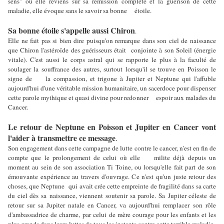
sens" où elle reviens sur sa rémission complète et la guérison de cette
maladie, elle évoque sans le savoir sa bonne étoile.
Sa bonne étoile s'appelle aussi Chiron
.
Elle ne fait pas si bien dire puisqu'on remarque dans son ciel de naissance
que Chiron l'astéroïde des guérisseurs était conjointe à son Soleil (énergie
vitale). C'est aussi le corps astral qui se rapporte le plus à la faculté de
soulager la souffrance des autres, surtout lorsqu'il se trouve en Poisson le
signe de la compassion, et trigone à Jupiter et Neptune qui l'affuble
aujourd'hui d'une véritable mission humanitaire, un sacerdoce pour dispenser
cette parole mythique et quasi divine pour redonner espoir aux malades du
Cancer.
Le retour de Neptune en Poisson et Jupiter en Cancer vont
l'aider à transmettre ce message
.
Son engagement dans cette campagne de lutte contre le cancer, n'est en fin de
compte que le prolongement de celui où elle milite déjà depuis un
moment au sein de son association Ti Toine, ou lorsqu'elle fait part de son
émouvante expérience au travers d'ouvrage. Ce n'est qu'un juste retour des
choses, que Neptune qui avait crée cette empreinte de fragilité dans sa carte
du ciel dès sa naissance, viennent soutenir sa parole. Sa Jupiter céleste de
retour sur sa Jupiter natale en Cancer, va aujourd'hui remplacer son rôle
d'ambassadrice de charme, par celui de mère courage pour les enfants et les