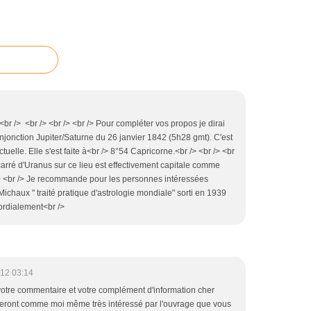
 <br /> <br /> <br /> <br /> Pour compléter vos propos je dirai
conjonction Jupiter/Saturne du 26 janvier 1842 (5h28 gmt). C'est
uelle. Elle s'est faite à<br /> 8°54 Capricorne.<br /> <br /> <br
 carré d'Uranus sur ce lieu est effectivement capitale comme
r /> <br /> Je recommande pour les personnes intéressées
.Michaux " traité pratique d'astrologie mondiale" sorti en 1939
cordialement<br />
012 03:14
 votre commentaire et votre complément d'information cher
seront comme moi même très intéressé par l'ouvrage que vous