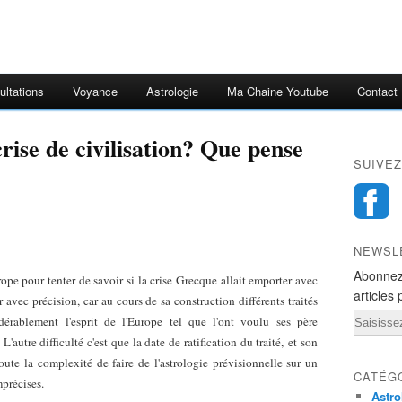
ultations
Voyance
Astrologie
Ma Chaine Youtube
Contact
rise de civilisation? Que pense
SUIVEZ
NEWSL
Abonnez
rope pour tenter de savoir si la crise Grecque allait emporter avec
articles 
ir avec précision, car au cours de sa construction différents traités
Email
dérablement l'esprit de l'Europe tel que l'ont voulu ses père
. L'autre difficulté c'est que la date de ratification du traité, et son
toute la complexité de faire de l'astrologie prévisionnelle sur un
CATÉG
mprécises.
Astro