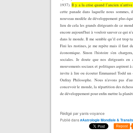
1937).
Il y a la crise quand l’ancien n’arriv
cette panade dans laquelle nous sommes, il
nouveau modèle de développement plus équita
lieu de cela les grands dirigeants de ce mond
encore aujourd'hui à vouloir sauver ce qui n’
dans le monde. Il me semble qu’il est trop t
Fini les rustines, je me repète mais il faut
économique. Sinon l'histoire s'en charger
sociales. Je doute que nos dirigeants en 
mouvements sociaux et politiques aspirent à a
invite à lire ou écouter Emmanuel Todd un 
Onfray Philosophe. Nous n'avons pas d'au
concevoir le monde, la répartition des richess
de développement pour enfin mettre la planèt
Rédigé par
yanis-voyance
Publié dans
#Astrologie Mondiale & Transit
Repost