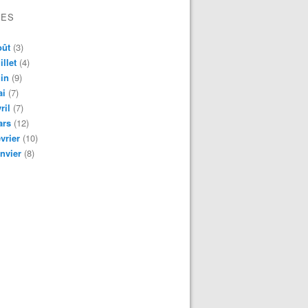
VES
oût
(3)
illet
(4)
in
(9)
ai
(7)
ril
(7)
ars
(12)
vrier
(10)
nvier
(8)