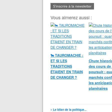
S'inscrire à la newsletter
Vous aimerez aussi :
🐂 TAUROMACHIE :
ET SI LES
Chute histori
TRADITIONS
des cours de 
ÉTAIENT EN TRAIN
poursuit : qu
DE CHANGER ?
marchés conf
les anticipat
planétaires
« Le bilan de la politique...