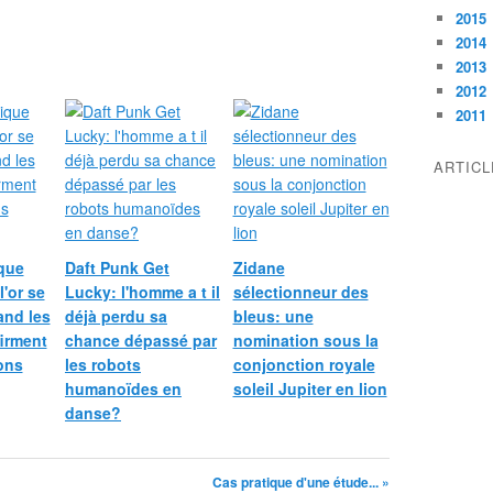
2015
2014
2013
2012
2011
ARTIC
que
Daft Punk Get
Zidane
l'or se
Lucky: l'homme a t il
sélectionneur des
and les
déjà perdu sa
bleus: une
irment
chance dépassé par
nomination sous la
ions
les robots
conjonction royale
humanoïdes en
soleil Jupiter en lion
danse?
Cas pratique d'une étude... »