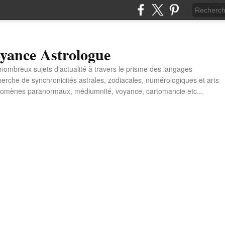
yance Astrologue
e nombreux sujets d'actualité à travers le prisme des langages
erche de synchronicités astrales, zodiacales, numérologiques et arts
énomènes paranormaux, médiumnité, voyance, cartomancie etc...