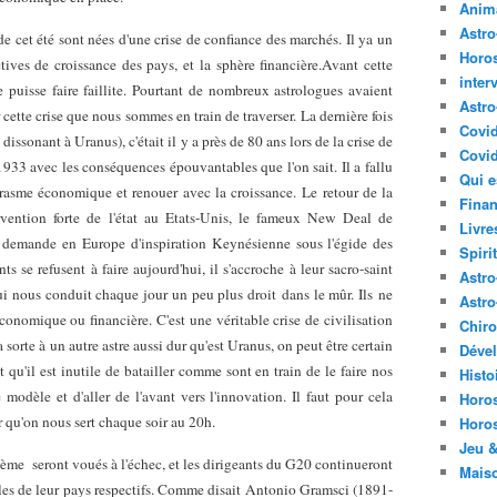
Anima
Astr
 cet été sont nées d'une crise de confiance des marchés. Il ya un
Horo
tives de croissance des pays, et la sphère financière.Avant cette
inter
puisse faire faillite. Pourtant de nombreux astrologues avaient
Astro
r cette crise que nous sommes en train de traverser. La dernière fois
Covi
dissonant à Uranus), c'était il y a près de 80 ans lors de la crise de
Covid
933 avec les conséquences épouvantables que l'on sait. Il a fallu
Qui e
asme économique et renouer avec la croissance. Le retour de la
Finan
rvention forte de l'état au Etats-Unis, le fameux New Deal de
Livre
a demande en Europe d'inspiration Keynésienne sous l'égide des
Spirit
 se refusent à faire aujourd'hui, il s'accroche à leur sacro-saint
Astro
 nous conduit chaque jour un peu plus droit dans le mûr. Ils ne
Astro
onomique ou financière. C'est une véritable crise de civilisation
Chir
a sorte à un autre astre aussi dur qu'est Uranus, on peut être certain
Déve
t qu'il est inutile de batailler comme sont en train de le faire nos
Histo
modèle et d'aller de l'avant vers l'innovation. Il faut pour cela
Horo
 qu'on nous sert chaque soir au 20h.
Horo
Jeu &
tème seront voués à l'échec, et les dirigeants du G20 continueront
Mais
uables de leur pays respectifs. Comme disait Antonio Gramsci (1891-