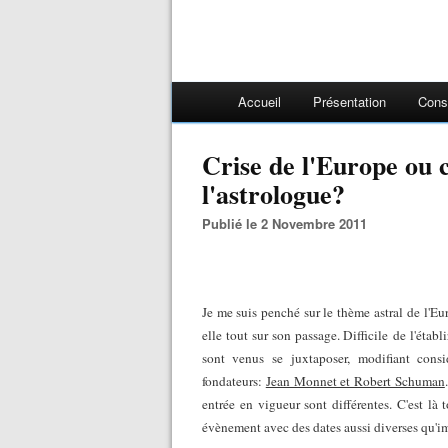
Accueil
Présentation
Cons
Crise de l'Europe ou c
l'astrologue?
Publié le 2 Novembre 2011
Je me suis penché sur le thème astral de l'Eu
elle tout sur son passage. Difficile de l'établ
sont venus se juxtaposer, modifiant consi
fondateurs:
Jean Monnet et Robert Schuman
entrée en vigueur sont différentes. C'est là 
évènement avec des dates aussi diverses qu'i