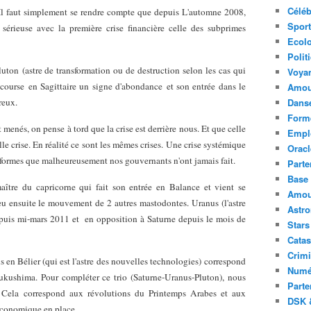
Céléb
e. Il faut simplement se rendre compte que depuis L'automne 2008,
Sport
sérieuse avec la première crise financière celle des subprimes
Ecolo
Polit
uton (astre de transformation ou de destruction selon les cas qui
Voya
 course en Sagittaire un signe d'abondance et son entrée dans le
Amou
reux.
Danse
Forme
 menés, on pense à tord que la crise est derrière nous. Et que celle
Emplo
 crise. En réalité ce sont les mêmes crises. Une crise systémique
Oracl
réformes que malheureusement nos gouvernants n'ont jamais fait.
Parte
Base 
aître du capricorne qui fait son entrée en Balance et vient se
Amour
eu ensuite le mouvement de 2 autres mastodontes. Uranus (l'astre
Astr
epuis mi-mars 2011 et en opposition à Saturne depuis le mois de
Stars
Catas
Crimi
 en Bélier (qui est l'astre des nouvelles technologies) correspond
Numé
Fukushima. Pour compléter ce trio (Saturne-Uranus-Pluton), nous
Parte
 Cela correspond aux révolutions du Printemps Arabes et aux
DSK &
économique en place.