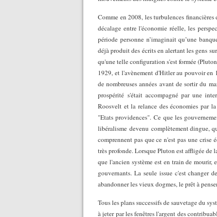
Comme en 2008, les turbulences financières de
décalage entre l'économie réelle, les perspec
période personne n’imaginait qu’une banque 
déjà produit des écrits en alertant les gens su
qu'une telle configuration s'est formée (Pluton 
1929, et l'avènement d'Hitler au pouvoir en 1
de nombreuses années avant de sortir du mar
prospérité s'était accompagné par une inte
Roosvelt et la relance des économies par l
"Etats providences". Ce que les gouvernements
libéralisme devenu complètement dingue, qui
comprennent pas que ce n'est pas une crise éc
très profonde. Lorsque Pluton est affligée de l
que l'ancien système est en train de mourir, e
gouvernants. La seule issue c'est changer de 
abandonner les vieux dogmes, le prêt à penser
Tous les plans successifs de sauvetage du sys
à jeter par les fenêtres l'argent des contrib