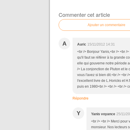
Commenter cet article
Ajouter un commentaire
A
Auric
15/11/2012 14:31
<br /> Bonjour Yanis,<br /> <br />
qu'il faut se référer à la grande 
elle qui gouverne notre période act
/> La conjonction de Pluton et le
vous l'avez si bien dit.<br /> <b
l'excellent livre de L.Horicks et H
puis en 1980<br /> <br /> <br /> 
Répondre
Y
Yanis voyance
25/11/2
<br /> <br /> Merci pour
monsieur. Nos lecteurs 