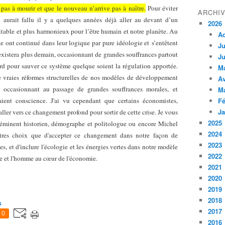
e pas à mourir et que le nouveau n’arrive pas à naître.
Pour éviter
ARCHI
 aurait fallu il y a quelques années déjà aller au devant d’un
2026
ble et plus harmonieux pour l’être humain et notre planète. Au
A
e ont continué dans leur logique par pure idéologie et s’entêtent
Ju
existera plus demain, occasionnant de grandes souffrances partout
Ju
ard pour sauver ce système quelque soient la régulation apportée.
M
 de vraies réformes structurelles de nos modèles de développement
Av
a, occasionnant au passage de grandes souffrances morales, et
M
aient conscience. J'ai vu cependant que certains économistes,
Fé
Ja
ller vers ce changement profond pour sortir de cette crise. Je vous
2025
éminent historien, démographe et politologue ou encore Michel
2024
tres choix que d'accepter ce changement dans notre façon de
2023
es, et d'inclure l'écologie et les énergies vertes dans notre modèle
2022
e et l'homme au cœur de l'économie.
2021
2020
2019
2018
s
2017
0
2016