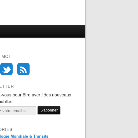
-MOI
ETTER
-vous pour être averti des nouveaux
publiés.
ORIES
logie Mondiale & Transits