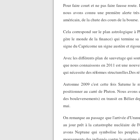
Pour faire court et ne pas faire fausse rout
nous avons connu une première alerte très 
américain, de la chute des cours de la bourse.
Cela correspond sur le plan astrologique à Pl
gère le monde de la finance) qui termine sa
signe du Capricorne un signe austère et rigou
Avec les différents plan de sauvetage qui sont
que nous connaissons en 2011 est une nouvelle
qui nécessite des réformes structurelles.Des 
Automne 2009 c'est cette fois Saturne le m
positionner au carré de Pluton. Nous avons 
des bouleversements) en transit en Bélier d
mai.
On remarque au passage que l'arrivée d'Uranus
au jour prêt à la catastrophe nucléaire de 
avons Neptune qui symbolise les peuples.
mouvements des indignés contre le système 