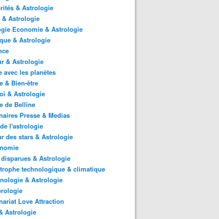
rités & Astrologie
 & Astrologie
gie Economie & Astrologie
ique & Astrologie
nce
r & Astrologie
 avec les planètes
 & Bien-être
i & Astrologie
e de Belline
naires Presse & Medias
de l'astrologie
 des stars & Astrologie
onomie
 disparues & Astrologie
trophe technologique & climatique
nologie & Astrologie
rologie
nariat Love Attraction
 Astrologie