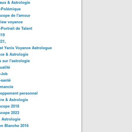
ux & Astrologie
o-Polémique
scope de l'amour
view voyance
-Portrait de Talent
d19
21,
st Yanis Voyance Astrologue
ce & Astrologie
s sur l'astrologie
ualité
-Job
-santé
omancie
loppement personnel
ire & Astrologie
scope 2018
scope 2023
 Astrologie
on Blanche 2016