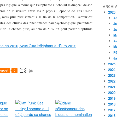
a pas logique, à moins que l’éléphante ait choisit le drapeau de son
ARCHI
enir de la rivalité entre les 2 pays à l’époque de l’ex-Union
2026
mais plus précisément à la fin de la compétition. L’erreur est
A
listes des études des phénomènes parapsychologique prétendent
Ju
t de la chance pure, au-delà de 50% on peut parler d’aptitude
Ju
M
Av
M
Fé
Ja
2025
2024
epost
0
2023
2022
2021
2020
2019
2018
2017
2016