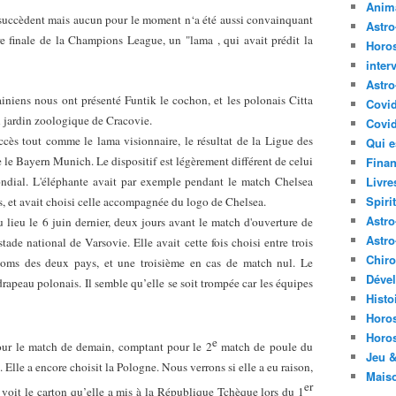
Anima
 succèdent mais aucun pour le moment n‘a été aussi convainquant
Astr
re finale de la Champions League, un "lama , qui avait prédit la
Horo
inter
Astro
iniens nous ont présenté Funtik le cochon, et les polonais Citta
Covi
u jardin zoologique de Cracovie.
Covid
ccès tout comme le lama visionnaire, le résultat de la Ligue des
Qui e
 le Bayern Munich. Le dispositif est légèrement différent de celui
Finan
ndial. L'éléphante avait par exemple pendant le match Chelsea
Livre
Spirit
 et avait choisi celle accompagnée du logo de Chelsea.
Astro
 lieu le 6 juin dernier, deux jours avant le match d'ouverture de
Astro
tade national de Varsovie. Elle avait cette fois choisi entre trois
Chir
ms des deux pays, et une troisième en cas de match nul. Le
Déve
rapeau polonais. Il semble qu’elle se soit trompée car les équipes
Histo
Horo
Horo
e
our le match de demain, comptant pour le 2
match de poule du
Jeu &
Elle a encore choisit la Pologne. Nous verrons si elle a eu raison,
Mais
er
voit le carton qu’elle a mis à la République Tchèque lors du 1