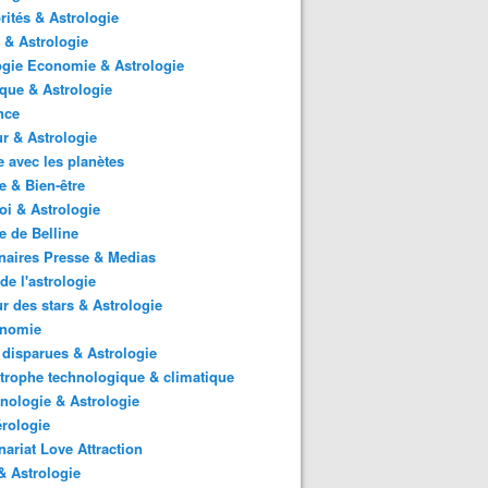
rités & Astrologie
 & Astrologie
gie Economie & Astrologie
ique & Astrologie
nce
r & Astrologie
 avec les planètes
 & Bien-être
i & Astrologie
e de Belline
naires Presse & Medias
de l'astrologie
 des stars & Astrologie
onomie
 disparues & Astrologie
trophe technologique & climatique
nologie & Astrologie
rologie
nariat Love Attraction
 Astrologie