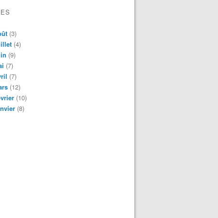
VES
oût
(3)
illet
(4)
in
(9)
ai
(7)
ril
(7)
ars
(12)
vrier
(10)
nvier
(8)