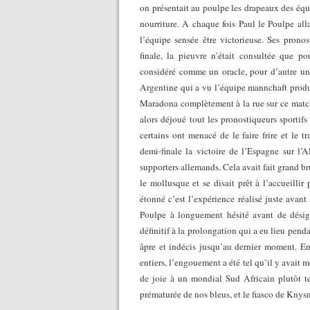
on présentait au poulpe les drapeaux des équip
nourriture. A chaque fois Paul le Poulpe alla
l’équipe sensée être victorieuse. Ses pronos
finale, la pieuvre n’était consultée que po
considéré comme un oracle, pour d’autre un
Argentine qui a vu l’équipe mannchaft produ
Maradona complètement à la rue sur ce match,
alors déjoué tout les pronostiqueurs sportif
certains ont menacé de le faire frire et le t
demi-finale la victoire de l’Espagne sur l’
supporters allemands. Cela avait fait grand bru
le mollusque et se disait prêt à l’accueilli
étonné c’est l’expérience réalisé juste avan
Poulpe à longuement hésité avant de désign
définitif à la prolongation qui a eu lieu pend
âpre et indécis jusqu’au dernier moment. En
entiers, l’engouement a été tel qu’il y avait m
de joie à un mondial Sud Africain plutôt te
prématurée de nos bleus, et le fiasco de Knys