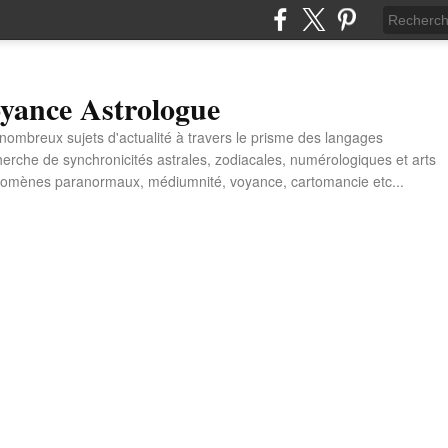
yance Astrologue
e nombreux sujets d'actualité à travers le prisme des langages
erche de synchronicités astrales, zodiacales, numérologiques et arts
énomènes paranormaux, médiumnité, voyance, cartomancie etc...