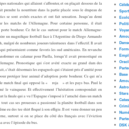
es nationales qui allaient s’affronter, et on plaçait dessous de la
Céléb
it prendre la nourriture dans la partie placée sous le drapeau de
Sport
tics se sont avérés exactes et ont fait sensation. Jusqu’au demi
Ecolo
ur les matchs de l’Allemagne. Pour certaine personne, il était
Polit
 porte bonheur. Ce fut le cas surtout pour le match Allemagne-
Voya
Amou
ire un magnifique football face à l’Argentine de Diego Armando
Danse
 malgré de nombreux joueurs talentueux dans l’effectif. Il avait
Forme
s qui présentaient comme favoris les sud américains. En revanche
Emplo
ransformer en calamar pour Paella, lorsqu’il avait pronostiqué en
Oracl
Allemagne. Pronostique qui s’est avéré exacte au grand dam des
Parte
it, c’était désormais les espagnols qui s’étaient pris d’amitié pour
Base 
r pour protéger leur animal d’adoption porte bonheur. Ce qui m’a
Amour
t le match final qui opposé la « roja » et les pays bas. Paul le
Astr
é le vainqueur. Et effectivement l’hésitation correspondait en
Stars
ant la finale qui a vu l’Espagne s’imposé à l’arraché dans un match
Catas
 tout cas ses prouesses a passionné la planète football dans son
Crimi
ême eu des tee shirt floqué à son effigie. Il est venu donner un peu
Numé
rne, surtout si on se place du côté des français avec l’éviction
Parte
na avec l’épisode du bus.
DSK &