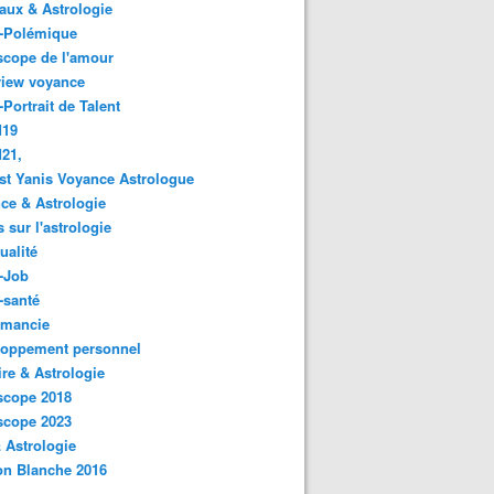
ux & Astrologie
o-Polémique
scope de l'amour
view voyance
-Portrait de Talent
d19
21,
st Yanis Voyance Astrologue
ce & Astrologie
s sur l'astrologie
ualité
-Job
-santé
omancie
loppement personnel
ire & Astrologie
scope 2018
scope 2023
 Astrologie
on Blanche 2016