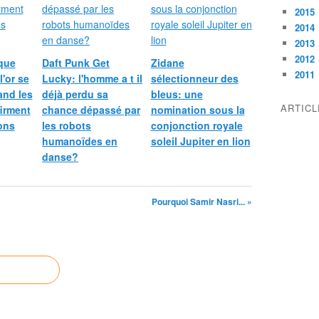
2015
2014
2013
2012
que
Daft Punk Get
Zidane
2011
l'or se
Lucky: l'homme a t il
sélectionneur des
and les
déjà perdu sa
bleus: une
ARTIC
irment
chance dépassé par
nomination sous la
ions
les robots
conjonction royale
humanoïdes en
soleil Jupiter en lion
danse?
Pourquoi Samir Nasri... »