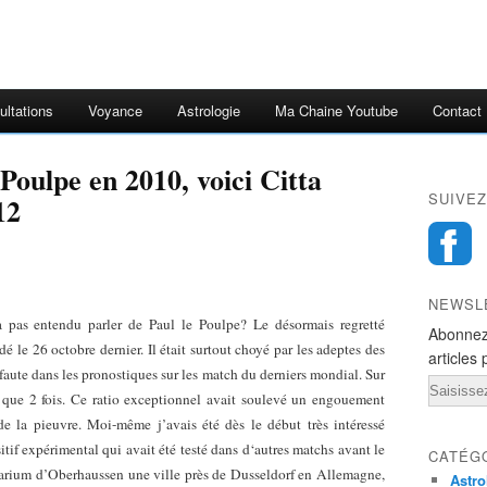
ultations
Voyance
Astrologie
Ma Chaine Youtube
Contact
 Poulpe en 2010, voici Citta
SUIVEZ
12
NEWSL
pas entendu parler de Paul le Poulpe? Le désormais regretté
Abonnez
 le 26 octobre dernier. Il était surtout choyé par les adeptes des
articles 
ns faute dans les pronostiques sur les match du derniers mondial. Sur
Email
 que 2 fois. Ce ratio exceptionnel avait soulevé un engouement
e la pieuvre. Moi-même j’avais été dès le début très intéressé
itif expérimental qui avait été testé dans d‘autres matchs avant le
CATÉG
quarium d’Oberhaussen une ville près de Dusseldorf en Allemagne,
Astro