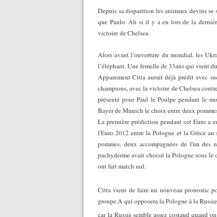
Depuis sa disparition les animaux devins se
que Paulo. Ah si il y a eu lors de la derniè
victoire de Chelsea.
Alors avant l’ouverture du mondial, les Ukra
l’éléphant. Une femelle de 33ans qui vient d
Apparement Citta aurait déjà prédit avec su
champions, avec la victoire de Chelsea contre
présenté pour Paul le Poulpe pendant le mo
Bayer de Munich le choix entre deux pommes,
La première prédiction pendant cet Euro a eu
l'Euro 2012 entre la Pologne et la Grèce au s
pommes, deux accompagnées de l'un des no
pachyderme avait choisit la Pologne sous le d
ont fait match nul.
Citta vient de faire un nouveau pronostic p
groupe A qui opposera la Pologne à la Russie. 
car la Russie semble assez costaud quand on 