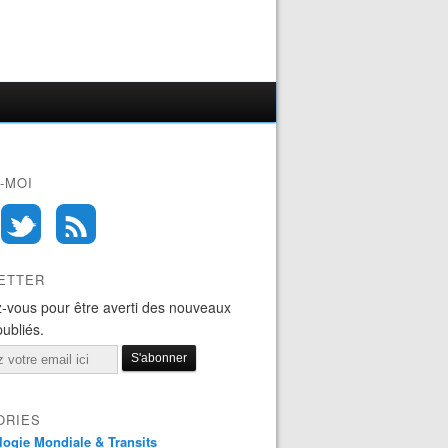
-MOI
ETTER
-vous pour être averti des nouveaux
publiés.
ORIES
logie Mondiale & Transits