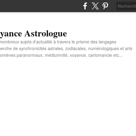
yance Astrologue
e nombreux sujets d'actualité à travers le prisme des langages
erche de synchronicités astrales, zodiacales, numérologiques et arts
énomènes paranormaux, médiumnité, voyance, cartomancie etc...