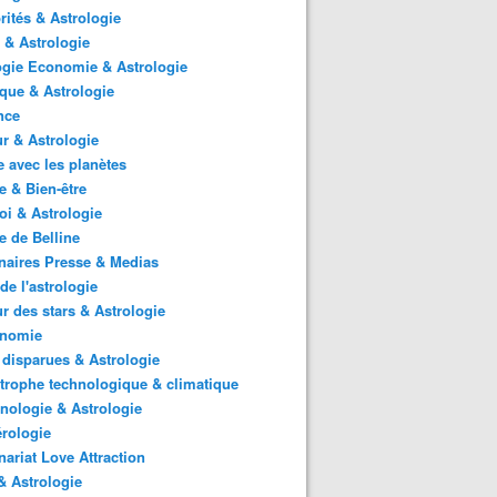
rités & Astrologie
 & Astrologie
gie Economie & Astrologie
ique & Astrologie
nce
r & Astrologie
 avec les planètes
 & Bien-être
i & Astrologie
e de Belline
naires Presse & Medias
de l'astrologie
 des stars & Astrologie
onomie
 disparues & Astrologie
trophe technologique & climatique
nologie & Astrologie
rologie
nariat Love Attraction
 Astrologie