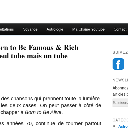
ultations
Voyance
Astrologie
Ma Chaine Youtube
Contact
orn to Be Famous & Rich
SUIVEZ
eul tube mais un tube
NEWSL
Abonnez
articles 
et des chansons qui prennent toute la lumière.
Email
e les deux cases. On peut passer à côté de
d’échapper à
Born to Be Alive
.
CATÉG
es années 70, continue de tourner partout
Astro