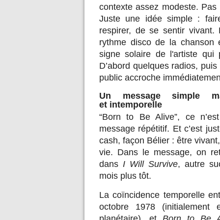
contexte assez modeste. Pas 
Juste une idée simple : fai
respirer, de se sentir vivant
rythme disco de la chanson e
signe solaire de l'artiste qui
D’abord quelques radios, puis 
public accroche immédiatemen
Un message simple mai
et intemporelle
“Born to Be Alive”, ce n’e
message répétitif. Et c’est ju
cash, façon Bélier : être vivant
vie. Dans le message, on re
dans
I Will Survive
, autre s
mois plus tôt.
La coïncidence temporelle en
octobre 1978 (initialemen
planétaire), et
Born to Be A