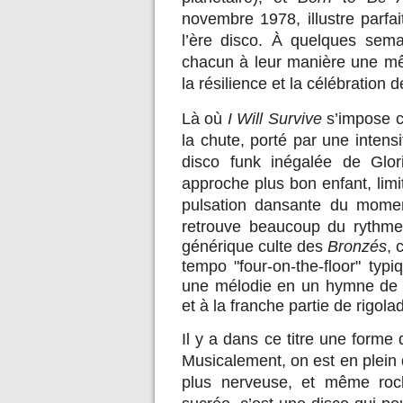
novembre 1978, illustre parfai
l’ère disco. À quelques semai
chacun à leur manière une même
la résilience et la célébration d
Là où
I Will Survive
s’impose c
la chute, porté par une inten
disco funk inégalée de Glo
approche plus bon enfant, limit
pulsation dansante du mome
retrouve beaucoup du rythme e
générique culte des
Bronzés
, 
tempo "four-on-the-floor" typ
une mélodie en un hymne de v
et à la franche partie de rigola
Il y a dans ce titre une forme 
Musicalement, on est en plein
plus nerveuse, et même rock