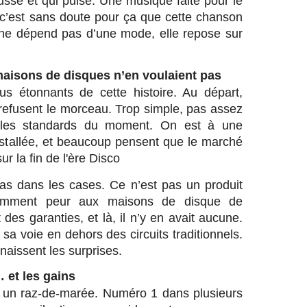
usse et qui pulse. Une musique faite pour le
c’est sans doute pour ça que cette chanson
e ne dépend pas d’une mode, elle repose sur
 maisons de disques n’en voulaient pas
us étonnants de cette histoire. Au départ,
refusent le morceau. Trop simple, pas assez
 les standards du moment. On est à une
nstallée, et beaucoup pensent que le marché
ur la fin de l'ère Disco
pas dans les cases. Ce n’est pas un produit
aremment peur aux maisons de disque de
des garanties, et là, il n’y en avait aucune.
sa voie en dehors des circuits traditionnels.
naissent les surprises.
 et les gains
ent un raz-de-marée. Numéro 1 dans plusieurs