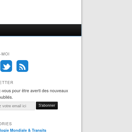
-MOI
ETTER
-vous pour être averti des nouveaux
publiés.
ORIES
logie Mondiale & Transits