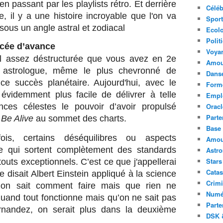
n passant par les playlists rétro. Et derrière
Céléb
e, il y a une histoire incroyable que l'on va
Sport
ous un angle astral et zodiacal
Ecolo
Polit
racée d’avance
Voya
el assez déstructurée que vous avez en 2e
Amou
n astrologue, même le plus chevronné de
Danse
 ce succès planétaire. Aujourd'hui, avec le
Forme
évidemment plus facile de délivrer à telle
Emplo
ences célestes le pouvoir d’avoir propulsé
Oracl
Parte
 Be Alive
au sommet des charts.
Base 
ois, certains déséquilibres ou aspects
Amour
 qui sortent complètement des standards
Astr
Stars
outs exceptionnels. C’est ce que j'appellerai
Catas
 disait Albert Einstein appliqué à la science
Crimi
 on sait comment faire mais que rien ne
Numé
 quand tout fonctionne mais qu’on ne sait pas
Parte
rnandez, on serait plus dans la deuxième
DSK &