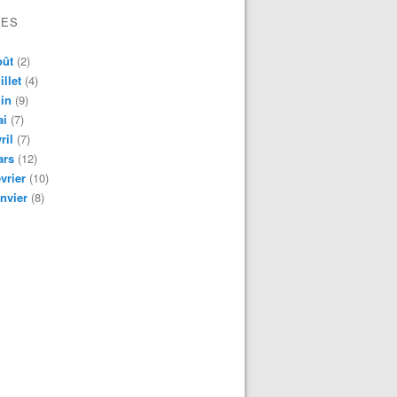
VES
oût
(2)
illet
(4)
in
(9)
ai
(7)
ril
(7)
ars
(12)
vrier
(10)
nvier
(8)