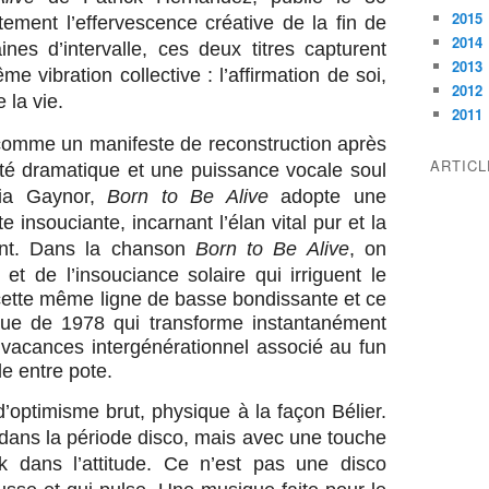
2015
tement l’effervescence créative de la fin de
2014
nes d’intervalle, ces deux titres capturent
2013
 vibration collective : l’affirmation de soi,
2012
e la vie.
2011
omme un manifeste de reconstruction après
ARTIC
sité dramatique et une puissance vocale soul
ria Gaynor,
Born to Be Alive
adopte une
e insouciante, incarnant l’élan vital pur et la
nt.
Dans la chanson
Born to Be Alive
, on
t de l’insouciance solaire qui irriguent le
cette même ligne de basse bondissante et ce
ique de 1978 qui transforme instantanément
acances intergénérationnel associé au fun
de entre pote.
d’optimisme brut, physique à la façon Bélier.
 dans la période disco, mais avec une touche
 dans l’attitude. Ce n’est pas une disco