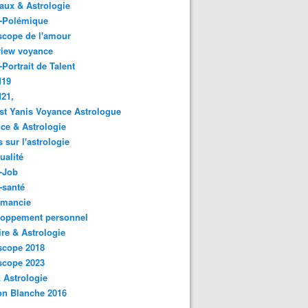
ux & Astrologie
o-Polémique
scope de l'amour
view voyance
-Portrait de Talent
d19
21,
st Yanis Voyance Astrologue
ce & Astrologie
s sur l'astrologie
ualité
-Job
-santé
omancie
loppement personnel
ire & Astrologie
scope 2018
scope 2023
 Astrologie
on Blanche 2016