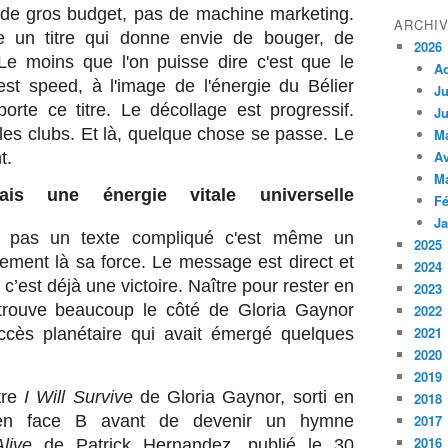
de gros budget, pas de machine marketing.
ARCHI
re un titre qui donne envie de bouger, de
2026
. Le moins que l'on puisse dire c'est que le
A
st speed, à l'image de l'énergie du Bélier
Ju
 porte ce titre. Le décollage est progressif.
Ju
les clubs. Et là, quelque chose se passe. Le
M
Av
t.
M
s une énergie vitale universelle
Fé
Ja
st pas un texte compliqué c'est même un
2025
stement là sa force. Le message est direct et
2024
, c’est déjà une victoire. Naître pour rester en
2023
trouve beaucoup le côté de Gloria Gaynor
2022
2021
uccès planétaire qui avait émergé quelques
2020
2019
tre
I Will Survive
de Gloria Gaynor, sorti en
2018
t en face B avant de devenir un hymne
2017
2016
live
de Patrick Hernandez, publié le 30