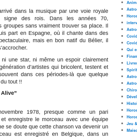
Anima
Astr
arrivé dans la musique par une voie royale
Horo
 signe des rois. Dans les années 70,
inter
rs groupes sans vraiment trouver sa place. Il
Astro
uis part en Espagne, où il chante dans des
Covi
ectaculaire, mais en bon natif du Bélier, il
Covid
’accrocher.
Qui e
Finan
 ni une star, ni même un espoir clairement
Livre
e génération d’artistes qui bricolent, testent et
Spirit
 souvent dans ces périodes-là que quelque
Astro
du tout !!
Astro
Chir
 Alive”
Déve
Histo
Horo
0 novembre 1978, presque comme un pari
Horo
 et enregistre le morceau avec une équipe
Jeu &
 ne se doute que cette chanson va devenir un
Mais
eau est enregistré en Belgique, dans un