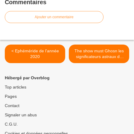
Commentaires
Ajouter un commentaire
< Ephéméride de l'année
The show must Ghosn les
2020
significateurs astraux de
l'incarcération et de la fuite
dont astéroide Enée >
Hébergé par Overblog
Top articles
Pages
Contact
Signaler un abus
C.G.U.
Cookies et données personnelles