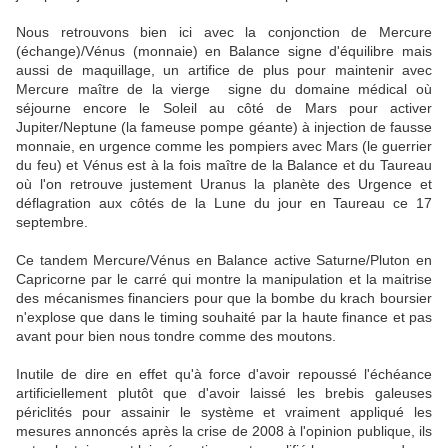
Nous retrouvons bien ici avec la conjonction de Mercure
(échange)/Vénus (monnaie) en Balance signe d'équilibre mais
aussi de maquillage, un artifice de plus pour maintenir avec
Mercure maître de la vierge signe du domaine médical où
séjourne encore le Soleil au côté de Mars pour activer
Jupiter/Neptune (la fameuse pompe géante) à injection de fausse
monnaie, en urgence comme les pompiers avec Mars (le guerrier
du feu) et Vénus est à la fois maître de la Balance et du Taureau
où l'on retrouve justement Uranus la planète des Urgence et
déflagration aux côtés de la Lune du jour en Taureau ce 17
septembre.
Ce tandem Mercure/Vénus en Balance active Saturne/Pluton en
Capricorne par le carré qui montre la manipulation et la maitrise
des mécanismes financiers pour que la bombe du krach boursier
n'explose que dans le timing souhaité par la haute finance et pas
avant pour bien nous tondre comme des moutons.
Inutile de dire en effet qu'à force d'avoir repoussé l'échéance
artificiellement plutôt que d'avoir laissé les brebis galeuses
périclités pour assainir le système et vraiment appliqué les
mesures annoncés après la crise de 2008 à l'opinion publique, ils