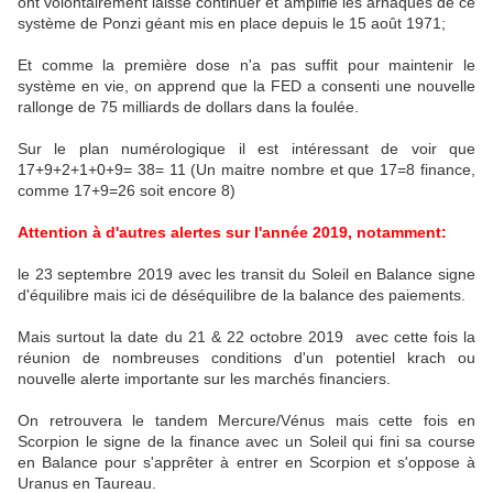
ont volontairement laissé continuer et amplifié les arnaques de ce
système de Ponzi géant mis en place depuis le 15 août 1971;
Et comme la première dose n'a pas suffit pour maintenir le
système en vie, on apprend que la FED a consenti une nouvelle
rallonge de 75 milliards de dollars dans la foulée.
Sur le plan numérologique il est intéressant de voir que
17+9+2+1+0+9= 38= 11 (Un maitre nombre et que 17=8 finance,
comme 17+9=26 soit encore 8)
Attention à d'autres alertes sur l'année 2019, notamment:
le 23 septembre 2019 avec les transit du Soleil en Balance signe
d'équilibre mais ici de déséquilibre de la balance des paiements.
Mais surtout la date du 21 & 22 octobre 2019 avec cette fois la
réunion de nombreuses conditions d'un potentiel krach ou
nouvelle alerte importante sur les marchés financiers.
On retrouvera le tandem Mercure/Vénus mais cette fois en
Scorpion le signe de la finance avec un Soleil qui fini sa course
en Balance pour s'apprêter à entrer en Scorpion et s'oppose à
Uranus en Taureau.