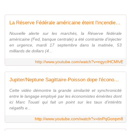
La Réserve Fédérale américaine éteint l'incendie du krach en injectant 53 milliars de dollars
Nouvelle alerte sur les marchés, la Réserve fédérale
américaine (Fed, banque centrale) a été contrainte d'injecter
en urgence, mardi 17 septembre dans la matinée, 53
milliards de dollars (4...
http://www.youtube.com/watch?v=ngycIHCMfvE
Jupiter/Neptune Sagittaire-Poisson dope l'économie à l'opium, 2020 retour à la réalité Capricorne
Cette vidéo démontre la grande similarité et synchronicité
entre le langage employé par les économistes émérites dont
ici Marc Touati qui fait un point sur les taux d'intérêts
négatifs e...
http://www.youtube.com/watch?v=tinPqGonpm8