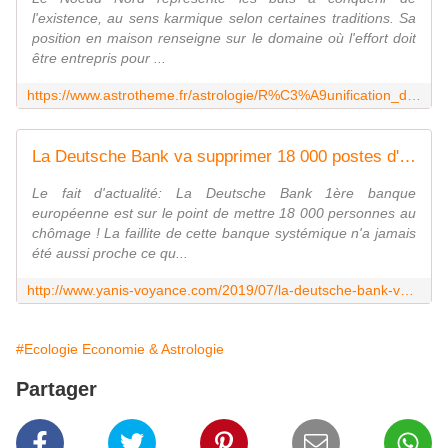
l'existence, au sens karmique selon certaines traditions. Sa
position en maison renseigne sur le domaine où l'effort doit
être entrepris pour ...
https://www.astrotheme.fr/astrologie/R%C3%A9unification_de_l'Allemagne
La Deutsche Bank va supprimer 18 000 postes d'ici 2022 le krach financier de la faillite de cette banque systémique - Yanis Azzaro Voyance Astrologue
Le fait d'actualité: La Deutsche Bank 1ère banque
européenne est sur le point de mettre 18 000 personnes au
chômage ! La faillite de cette banque systémique n'a jamais
été aussi proche ce qu...
http://www.yanis-voyance.com/2019/07/la-deutsche-bank-va-supprimer-18-000-postes-d-ici-2022-le-krach-financier-de-la-faillite-de-cette-banque-systemique.html
#Ecologie Economie & Astrologie
Partager