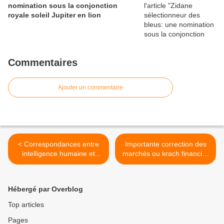
nomination sous la conjonction
royale soleil Jupiter en lion
Commentaires
Ajouter un commentaire
< Correspondances entre
Importante correction des
intelligence humaine et
marchés ou krach financier
énergie planétaire:
le 21 et 22 octobre 2019 ?
Interview Denis Pion de
>
Pronto Pro
Hébergé par Overblog
Top articles
Pages