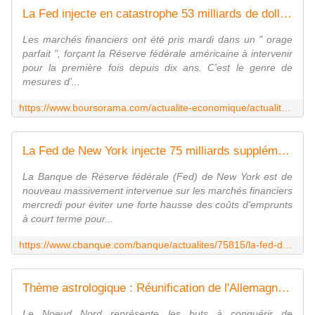
La Fed injecte en catastrophe 53 milliards de dollars de liquidités dans le système financier
Les marchés financiers ont été pris mardi dans un " orage
parfait ", forçant la Réserve fédérale américaine à intervenir
pour la première fois depuis dix ans. C'est le genre de
mesures d'...
https://www.boursorama.com/actualite-economique/actualites/la-fed-injecte-en-catastrophe-53-milliards-de-dollars-de-liquidites-dans-le-systeme-financier-0d83f52f727bc964c77d30133e03a738
La Fed de New York injecte 75 milliards supplémentaires dans le système financier
La Banque de Réserve fédérale (Fed) de New York est de
nouveau massivement intervenue sur les marchés financiers
mercredi pour éviter une forte hausse des coûts d'emprunts
à court terme pour...
https://www.cbanque.com/banque/actualites/75815/la-fed-de-new-york-injecte-75-milliards-supplementaires-dans-le-systeme-financier
Thème astrologique : Réunification de l'Allemagne, le 3 octobre 1990
Le Noeud Nord représente les buts à conquérir de