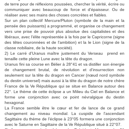
de terre pour de réflexions poussées, chercher la vérité, écrire ou
communiquer avec beaucoup de force et d'épaisseur. Ou de
réaliser avec ses mains des choses concrètes et fiables.
Sur un plan collectif Mercure/Pluton (symbole de la main et la
pensée des puissants) a programmé, et organise ce changement
vers une prise de pouvoir plus absolue des capitalistes et des
libéraux, avec l'élite représentée à la fois par le Capricorne (signe
des têtes couronnées et de l'ambition) et la le Lion (signe de la
classe nobiliaire, de la haute société).
2) Le carré d'Uranus maître justement du Verseau prend en
tenaille cette pleine Lune avec la tête du dragon.
Uranus fini sa course en Bélier à 28°41 et va distiller son énergie
de changement brutal, de révolution et d'insurrection non
seulement sur la tête du dragon en Cancer (nœud nord symbole
du destin universel) mais aussi à la tête du dragon de notre chère
France de la Ve République qui se situe en Balance autour des
22°. Le thème de cette éclipse a un Milieu du Ciel en Balance et
forme une conjonction avec ce point névralgique du destin
hexagonal.
La France semble être le cœur et fer de lance de ce grand
changement au niveau mondial. La cuspide de l'ascendant
Sagittaire du thème de l'éclipse à 23°05 formera une conjonction
avec le Saturne en Sagittaire de la Ve République situé à 22°07.