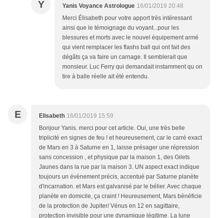
Y
Yanis Voyance Astrologue
16/01/2019 20:48
Merci Élisabeth pour votre apport très intéressant
ainsi que le témoignage du voyant...pour les
blessures et morts avec le nouvel équipement armé
qui vient remplacer les flashs ball qui ont fait des
dégâts ça va faire un carnage. Il semblerait que
monsieur. Luc Ferry qui demandait instamment qu on
tire à balle réelle ait été entendu.
E
Elisabeth
16/01/2019 15:59
Bonjour Yanis. merci pour cet article. Oui, une très belle
triplicité en signes de feu ! et heureusement, car le carré exact
de Mars en 3 à Saturne en 1, laisse présager une répression
sans concession , et physique par la maison 1, des Gilets
Jaunes dans la rue par la maison 3. UN aspect exact indique
toujours un évènement précis, accentué par Saturne planète
d'incarnation. et Mars est galvanisé par le bélier. Avec chaque
planète en domicile, ça craint ! Heureusement, Mars bénéficie
de la protection de Jupiter/ Vénus en 12 en sagittaire,
protection invisible pour une dynamique légitime. La lune