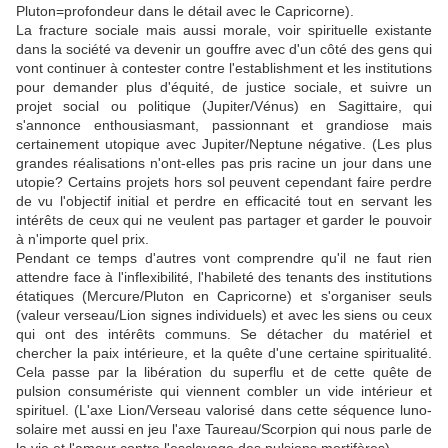
Pluton=profondeur dans le détail avec le Capricorne).
La fracture sociale mais aussi morale, voir spirituelle existante
dans la société va devenir un gouffre avec d'un côté des gens qui
vont continuer à contester contre l'establishment et les institutions
pour demander plus d'équité, de justice sociale, et suivre un
projet social ou politique (Jupiter/Vénus) en Sagittaire, qui
s'annonce enthousiasmant, passionnant et grandiose mais
certainement utopique avec Jupiter/Neptune négative. (Les plus
grandes réalisations n'ont-elles pas pris racine un jour dans une
utopie? Certains projets hors sol peuvent cependant faire perdre
de vu l'objectif initial et perdre en efficacité tout en servant les
intérêts de ceux qui ne veulent pas partager et garder le pouvoir
à n'importe quel prix.
Pendant ce temps d'autres vont comprendre qu'il ne faut rien
attendre face à l'inflexibilité, l'habileté des tenants des institutions
étatiques (Mercure/Pluton en Capricorne) et s'organiser seuls
(valeur verseau/Lion signes individuels) et avec les siens ou ceux
qui ont des intérêts communs. Se détacher du matériel et
chercher la paix intérieure, et la quête d'une certaine spiritualité.
Cela passe par la libération du superflu et de cette quête de
pulsion consumériste qui viennent combler un vide intérieur et
spirituel. (L'axe Lion/Verseau valorisé dans cette séquence luno-
solaire met aussi en jeu l'axe Taureau/Scorpion qui nous parle de