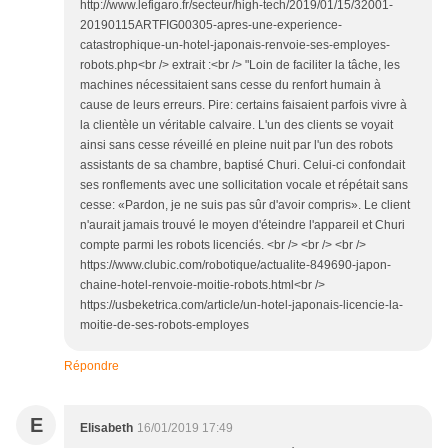
http://www.lefigaro.fr/secteur/high-tech/2019/01/15/32001-
20190115ARTFIG00305-apres-une-experience-
catastrophique-un-hotel-japonais-renvoie-ses-employes-
robots.php<br /> extrait :<br /> "Loin de faciliter la tâche, les
machines nécessitaient sans cesse du renfort humain à
cause de leurs erreurs. Pire: certains faisaient parfois vivre à
la clientèle un véritable calvaire. L'un des clients se voyait
ainsi sans cesse réveillé en pleine nuit par l'un des robots
assistants de sa chambre, baptisé Churi. Celui-ci confondait
ses ronflements avec une sollicitation vocale et répétait sans
cesse: «Pardon, je ne suis pas sûr d'avoir compris». Le client
n'aurait jamais trouvé le moyen d'éteindre l'appareil et Churi
compte parmi les robots licenciés. <br /> <br /> <br />
https://www.clubic.com/robotique/actualite-849690-japon-
chaine-hotel-renvoie-moitie-robots.html<br />
https://usbeketrica.com/article/un-hotel-japonais-licencie-la-
moitie-de-ses-robots-employes
Répondre
E
Elisabeth
16/01/2019 17:49