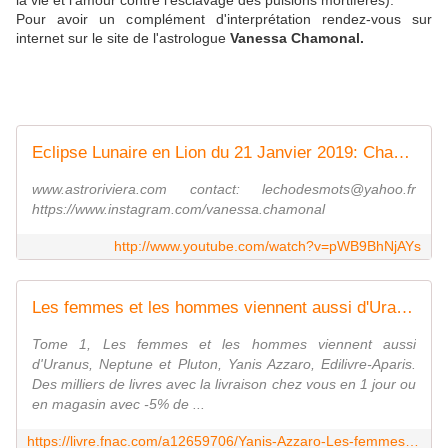
la vie et l'amour contre l'esclavage des pulsions mortifères).
Pour avoir un complément d'interprétation rendez-vous sur
internet sur le site de l'astrologue
Vanessa Chamonal.
Eclipse Lunaire en Lion du 21 Janvier 2019: Changement de perspective
www.astroriviera.com contact: lechodesmots@yahoo.fr
https://www.instagram.com/vanessa.chamonal
http://www.youtube.com/watch?v=pWB9BhNjAYs
Les femmes et les hommes viennent aussi d'Uranus, Neptune et Pluton Tome 1 - broché - Yanis Azzaro - Achat Livre | fnac
Tome 1, Les femmes et les hommes viennent aussi
d'Uranus, Neptune et Pluton, Yanis Azzaro, Edilivre-Aparis.
Des milliers de livres avec la livraison chez vous en 1 jour ou
en magasin avec -5% de ...
https://livre.fnac.com/a12659706/Yanis-Azzaro-Les-femmes-et-les-hommes-viennent-aussi-d-Uranus-Neptune-et-Pluton