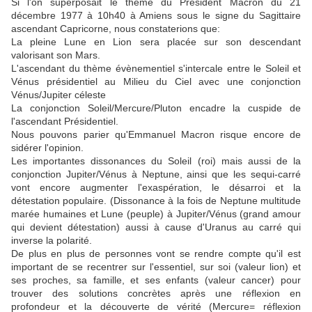
Si l'on superposait le thème du Président Macron du 21
décembre 1977 à 10h40 à Amiens sous le signe du Sagittaire
ascendant Capricorne, nous constaterions que:
La pleine Lune en Lion sera placée sur son descendant
valorisant son Mars.
L'ascendant du thème évènementiel s'intercale entre le Soleil et
Vénus présidentiel au Milieu du Ciel avec une conjonction
Vénus/Jupiter céleste
La conjonction Soleil/Mercure/Pluton encadre la cuspide de
l'ascendant Présidentiel.
Nous pouvons parier qu'Emmanuel Macron risque encore de
sidérer l'opinion.
Les importantes dissonances du Soleil (roi) mais aussi de la
conjonction Jupiter/Vénus à Neptune, ainsi que les sequi-carré
vont encore augmenter l'exaspération, le désarroi et la
détestation populaire. (Dissonance à la fois de Neptune multitude
marée humaines et Lune (peuple) à Jupiter/Vénus (grand amour
qui devient détestation) aussi à cause d'Uranus au carré qui
inverse la polarité.
De plus en plus de personnes vont se rendre compte qu'il est
important de se recentrer sur l'essentiel, sur soi (valeur lion) et
ses proches, sa famille, et ses enfants (valeur cancer) pour
trouver des solutions concrètes après une réflexion en
profondeur et la découverte de vérité (Mercure= réflexion