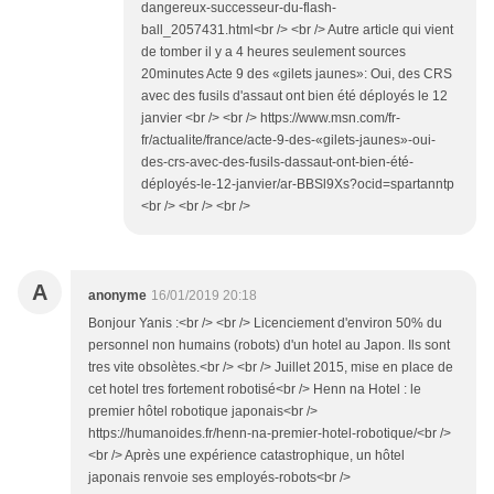
dangereux-successeur-du-flash-
ball_2057431.html<br /> <br /> Autre article qui vient
de tomber il y a 4 heures seulement sources
20minutes Acte 9 des «gilets jaunes»: Oui, des CRS
avec des fusils d'assaut ont bien été déployés le 12
janvier <br /> <br /> https://www.msn.com/fr-
fr/actualite/france/acte-9-des-«gilets-jaunes»-oui-
des-crs-avec-des-fusils-dassaut-ont-bien-été-
déployés-le-12-janvier/ar-BBSl9Xs?ocid=spartanntp
<br /> <br /> <br />
A
anonyme
16/01/2019 20:18
Bonjour Yanis :<br /> <br /> Licenciement d'environ 50% du
personnel non humains (robots) d'un hotel au Japon. Ils sont
tres vite obsolètes.<br /> <br /> Juillet 2015, mise en place de
cet hotel tres fortement robotisé<br /> Henn na Hotel : le
premier hôtel robotique japonais<br />
https://humanoides.fr/henn-na-premier-hotel-robotique/<br />
<br /> Après une expérience catastrophique, un hôtel
japonais renvoie ses employés-robots<br />