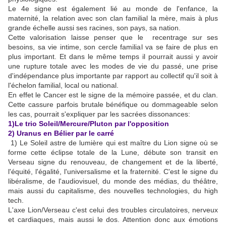
Le 4e signe est également lié au monde de l'enfance, la
maternité, la relation avec son clan familial la mère, mais à plus
grande échelle aussi ses racines, son pays, sa nation.
Cette valorisation laisse penser que le recentrage sur ses
besoins, sa vie intime, son cercle familial va se faire de plus en
plus important. Et dans le même temps il pourrait aussi y avoir
une rupture totale avec les modes de vie du passé, une prise
d'indépendance plus importante par rapport au collectif qu'il soit à
l'échelon familial, local ou national.
En effet le Cancer est le signe de la mémoire passée, et du clan.
Cette cassure parfois brutale bénéfique ou dommageable selon
les cas, pourrait s'expliquer par les sacrées dissonances:
1)Le trio Soleil/Mercure/Pluton par l'opposition
2) Uranus en Bélier par le carré
1) Le Soleil astre de lumière qui est maître du Lion signe où se
forme cette éclipse totale de la Lune, débute son transit en
Verseau signe du renouveau, de changement et de la liberté,
l'équité, l'égalité, l'universalisme et la fraternité. C'est le signe du
libéralisme, de l'audiovisuel, du monde des médias, du théâtre,
mais aussi du capitalisme, des nouvelles technologies, du high
tech.
L'axe Lion/Verseau c'est celui des troubles circulatoires, nerveux
et cardiaques, mais aussi le dos. Attention donc aux émotions