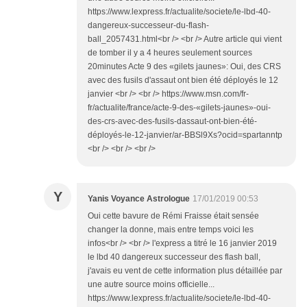
https://www.lexpress.fr/actualite/societe/le-lbd-40-
dangereux-successeur-du-flash-
ball_2057431.html<br /> <br /> Autre article qui vient
de tomber il y a 4 heures seulement sources
20minutes Acte 9 des «gilets jaunes»: Oui, des CRS
avec des fusils d'assaut ont bien été déployés le 12
janvier <br /> <br /> https://www.msn.com/fr-
fr/actualite/france/acte-9-des-«gilets-jaunes»-oui-
des-crs-avec-des-fusils-dassaut-ont-bien-été-
déployés-le-12-janvier/ar-BBSl9Xs?ocid=spartanntp
<br /> <br /> <br />
Y
Yanis Voyance Astrologue
17/01/2019 00:53
Oui cette bavure de Rémi Fraisse était sensée
changer la donne, mais entre temps voici les
infos<br /> <br /> l'express a titré le 16 janvier 2019
le lbd 40 dangereux successeur des flash ball,
j'avais eu vent de cette information plus détaillée par
une autre source moins officielle...
https://www.lexpress.fr/actualite/societe/le-lbd-40-