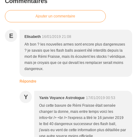
Commentaires
Ajouter un commentaire
E
Elisabeth
16/01/2019 21:08
Ah bon ? les nouvelles armes sont encore plus dangereuses
? je savais que les flash balls avaient été interdits depuis la
mort de Rémi Fraisse, mais ils écoulent les stocks ! véridique.
mais je croyais que ce qui devait les remplacer serait moins
dangereux.
Répondre
Y
Yanis Voyance Astrologue
17/01/2019 00:53
Oui cette bavure de Rémi Fraisse était sensée
changer la donne, mais entre temps voici les
infos<br /> <br /> l'express a titré le 16 janvier 2019
le lbd 40 dangereux successeur des flash ball,
j'avais eu vent de cette information plus détaillée par
une autre source moins officielle...