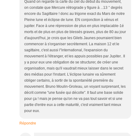
Quand on regarde la carte du ciel du début du mouvement,
on constate que Mercure rétrograde y figure à ...13 ° degrés
encore du Sagittaire ! donc au trigone exact du Mars de notre
Pleine lune et éclipse de lune. EN conjonction à vénus et
jupiter. Face à une répression de plus en plus implacable-1é
morts et de plus en plus de blessés graves, plus de 80 au jour
d'aujourd'hui, je crois que les Gilets Jaunes pourraient bien
commencer à s'organiser secrètement. La maison 12 et le
sagittaire, c'est aussi l"international, l'expansion du
mouvement à l'étranger, et les appuis possibles par Jupiter.. Il
y a pour eux une obligation de se structurer, de créer une
organisation, mais qu'il vaudrait mieux laisser dans le secret
des médias pour l'instant. L'éclipse lunaire va sûrement
obliger certains, à sortir de la spontanéité première du
mouvement. Bruno Moulin-Groleau, un voyant surprenant, les
décrit comme "une fusée qui décolle". Il faut une base solide
pour ça ! mais je pense qu'on ne va pas tout savoir et si une
partie d'entre eux a cette maturité, c'est vraiment tant mieux
pour eux.
Répondre