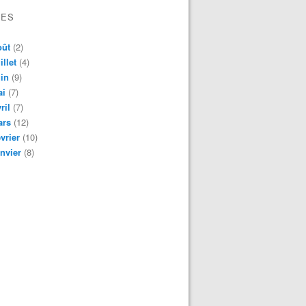
VES
oût
(2)
illet
(4)
in
(9)
ai
(7)
ril
(7)
ars
(12)
vrier
(10)
nvier
(8)