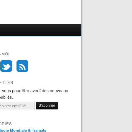
-MOI
ETTER
-vous pour être averti des nouveaux
publiés.
ORIES
logie Mondiale & Transits