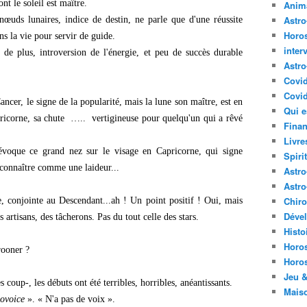
t le soleil est maître.
Anima
Astr
nœuds lunaires, indice de destin, ne parle que d'une réussite
Horo
ns la vie pour servir de guide.
inter
de plus, introversion de l'énergie, et peu de succès durable
Astro
Covi
Covid
ancer, le signe de la popularité, mais la lune son maître, est en
Qui e
pricorne, sa chute ….. vertigineuse pour quelqu'un qui a rêvé
Finan
Livre
 évoque ce grand nez sur le visage en Capricorne, qui signe
Spirit
econnaître comme une laideur...
Astro
Astro
Chir
re, conjointe au Descendant...ah ! Un point positif ! Oui, mais
Déve
s artisans, des tâcherons. Pas du tout celle des stars.
Histo
Horo
crooner ?
Horo
Jeu &
 coup-, les débuts ont été terribles, horribles, anéantissants.
Mais
ovoice
». « N'a pas de voix ».