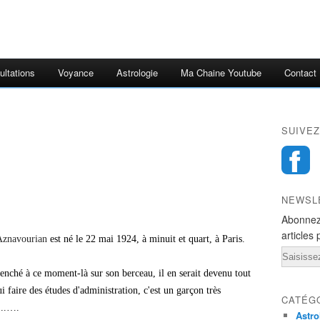
ultations
Voyance
Astrologie
Ma Chaine Youtube
Contact
SUIVEZ
NEWSL
Abonnez
articles 
Aznavourian
est né le 22 mai 1924, à minuit et quart, à Paris.
Email
penché à ce moment-là sur son berceau, il en serait devenu tout
i faire des études d'administration, c'est un garçon très
CATÉG
»...….
Astro