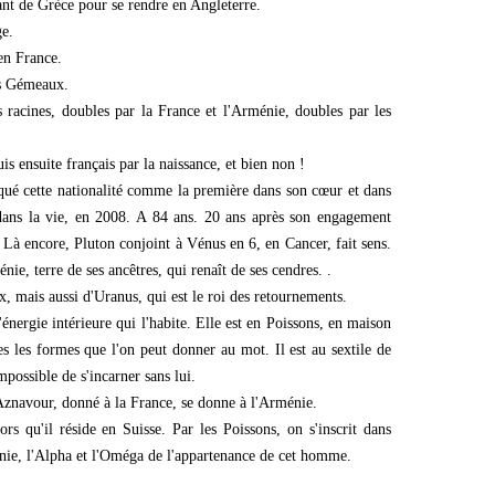
nant de Grèce pour se rendre en Angleterre.
ge.
 en France.
es Gémeaux.
s racines, doubles par la France et l'Arménie, doubles par les
is ensuite français par la naissance, et bien non !
iqué cette nationalité comme la première dans son cœur et dans
 dans la vie, en 2008. A 84 ans. 20 ans après son engagement
 Là encore, Pluton conjoint à Vénus en 6, en Cancer, fait sens.
ie, terre de ses ancêtres, qui renaît de ses cendres. .
 mais aussi d'Uranus, qui est le roi des retournements.
énergie intérieure qui l'habite. Elle est en Poissons, en maison
s les formes que l'on peut donner au mot. Il est au sextile de
mpossible de s'incarner sans lui.
Aznavour, donné à la France, se donne à l'Arménie.
rs qu'il réside en Suisse. Par les Poissons, on s'inscrit dans
énie, l'Alpha et l'Oméga de l'appartenance de cet homme.