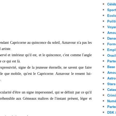
Céléb
Sport
Ecolo
Polit
Voya
Amou
Danse
ndant Capricorne au quinconce du soleil, Aznavour n'a pas les
Forme
 artiste.
Emplo
Oracl
ervé et intérieur qu'il est, et le quinconce, c'est comme l'angle
Parte
 ce qui est là.
Base 
ressivité, signe de la jeunesse éternelle, ne savent que faire
Amour
de que mobile, qu'est le Capricorne. Aznavour le ressent lui-
Astr
.
Stars
Catas
icularité d'être un signe impersonnel, qui se définit par ce qu'il
Crimi
réhensible aux Gémeaux maîtres de l'instant présent, léger et
Numé
Parte
DSK &