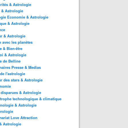
rités & Astrologie
 & Astrologie
gie Economie & Astrologie
ique & Astrologie
nce
r & Astrologie
 avec les planètes
 & Bien-être
i & Astrologie
e de Belline
naires Presse & Medias
de l'astrologie
 des stars & Astrologie
onomie
 disparues & Astrologie
trophe technologique & climatique
nologie & Astrologie
rologie
nariat Love Attraction
 Astrologie