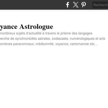
yance Astrologue
e nombreux sujets d'actualité à travers le prisme des langages
erche de synchronicités astrales, zodiacales, numérologiques et arts
énomènes paranormaux, médiumnité, voyance, cartomancie etc...