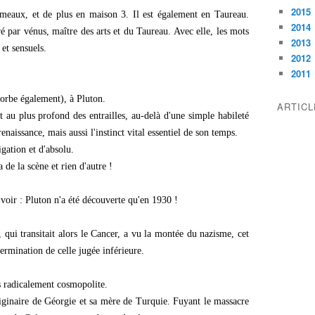
2015
émeaux, et de plus en maison 3. Il est également en Taureau.
2014
ré par vénus, maître des arts et du Taureau. Avec elle, les mots
2013
et sensuels.
2012
2011
d'orbe également), à Pluton.
ARTIC
 au plus profond des entrailles, au-delà d'une simple habileté
enaissance, mais aussi l'instinct vital essentiel de son temps.
igation et d'absolu.
 de la scène et rien d'autre !
 voir : Pluton n'a été découverte qu'en 1930 !
qui transitait alors le Cancer, a vu la montée du nazisme, cet
termination de celle jugée inférieure.
s radicalement cosmopolite.
riginaire de Géorgie et sa mère de Turquie. Fuyant le massacre