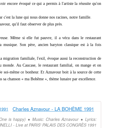
ir encore évoqué ce qui a permis à l'artiste la réussite qu'on
car c'est la lune qui nous donne nos racines, notre famille.
navour, qu'il faut observer de plus près.
use. Même si elle fut pauvre, il a vécu dans le restaurant
 la musique. Son père, ancien baryton classique est à la fois
la migration familiale, l'exil, évoque aussi la reconstruction de
 du monde. Au Caucase, le restaurant familial, on mange et on
rée soi-même ce bonheur. Et Aznavour boit à la source de cette
s sa chanson « ma Bohême », thème lunaire par excellence.
Charles Aznavour - LA BOHÈME 1991
ne is happy) ● Music: Charles Aznavour ● Lyrics:
NELLI - Live at PARIS' PALAIS DES CONGRÈS 1991