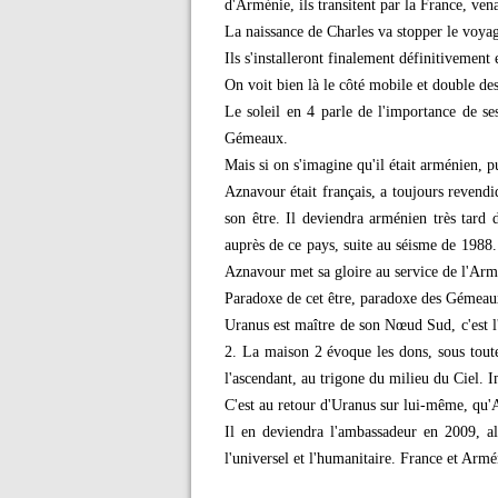
d'Arménie, ils transitent par la France, ve
La naissance de Charles va stopper le voya
Ils s'installeront finalement définitivement
On voit bien là le côté mobile et double d
Le soleil en 4 parle de l'importance de se
Gémeaux.
Mais si on s'imagine qu'il était arménien, pu
Aznavour était français, a toujours revend
son être. Il deviendra arménien très tard
auprès de ce pays, suite au séisme de 1988.
Aznavour met sa gloire au service de l'Armén
Paradoxe de cet être, paradoxe des Gémeaux,
Uranus est maître de son Nœud Sud, c'est l'
2. La maison 2 évoque les dons, sous toute
l'ascendant, au trigone du milieu du Ciel. I
C'est au retour d'Uranus sur lui-même, qu'
Il en deviendra l'ambassadeur en 2009, alo
l'universel et l'humanitaire. France et Arm