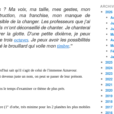
ARCHI
 ? Ma voix, ma taille, mes gestes, mon
2026
struction, ma franchise, mon manque de
A
ible de la changer. Les professeurs que j'ai
Ju
ls m'ont déconseillé de chanter. Je chanterai
Ju
rer la glotte. D'une petite dixième, je peux
M
 trois
. Je peux avoir les possibilités
octaves
Av
 le brouillard qui voile mon
M
timbre
.”
Fé
Ja
2025
2024
d'hui sait qu'il s'agit de celui de l'immense Aznavour.
2023
ont devenus juste un nom, on peut se passer de leur prénom.
2022
2021
 le temps d'examiner ce thème de plus près.
2020
2019
2018
2017
re (1° d'orbe, très minime pour les 2 planètes les plus mobiles
2016