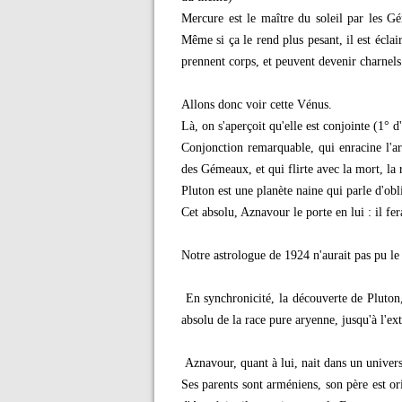
Mercure est le maître du soleil par les G
Même si ça le rend plus pesant, il est éclai
prennent corps, et peuvent devenir charnels 
Allons donc voir cette Vénus.
Là, on s'aperçoit qu'elle est conjointe (1° 
Conjonction remarquable, qui enracine l'art
des Gémeaux, et qui flirte avec la mort, la r
Pluton est une planète naine qui parle d'obl
Cet absolu, Aznavour le porte en lui : il fera
Notre astrologue de 1924 n'aurait pas pu le
En synchronicité, la découverte de Pluton, 
absolu de la race pure aryenne, jusqu'à l'ex
Aznavour, quant à lui, nait dans un univer
Ses parents sont arméniens, son père est o