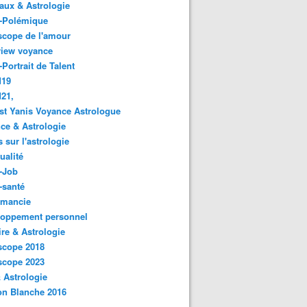
ux & Astrologie
o-Polémique
scope de l'amour
view voyance
-Portrait de Talent
d19
21,
st Yanis Voyance Astrologue
ce & Astrologie
s sur l'astrologie
ualité
-Job
-santé
omancie
loppement personnel
ire & Astrologie
scope 2018
scope 2023
 Astrologie
on Blanche 2016