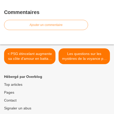
Commentaires
Ajouter un commentaire
< PSG étincelant augmente
Les questions sur les
sa côte d'amour en battant
mystères de la voyance par
le grand FC Barcelone le
David Mocq >
soir de la Saint Valentin
Hébergé par Overblog
Top articles
Pages
Contact
Signaler un abus