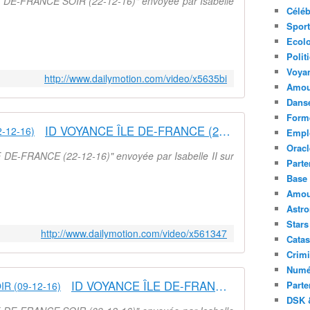
E DE-FRANCE SOIR (22-12-16)" envoyée par Isabelle
Céléb
Sport
Ecolo
Polit
Voya
http://www.dailymotion.com/video/x5635bi
Amou
Danse
Forme
ID VOYANCE ÎLE DE-FRANCE (22-12-16)
Emplo
Oracl
 DE-FRANCE (22-12-16)" envoyée par Isabelle II sur
Parte
Base 
Amour
Astr
Stars
http://www.dailymotion.com/video/x561347
Catas
Crimi
Numé
ID VOYANCE ÎLE DE-FRANCE SOIR (09-12-16)
Parte
DSK &