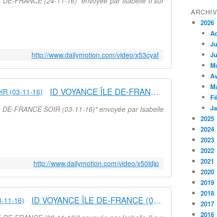
 DE-FRANCE (24-11-16)" envoyée par Isabelle II sur
ARCHI
2026
A
Ju
http://www.dailymotion.com/video/x53cyaf
Ju
M
Av
M
ID VOYANCE ÎLE DE-FRANCE SOIR (03-11-16)
Fé
Ja
E DE-FRANCE SOIR (03-11-16)" envoyée par Isabelle
2025
2024
2023
2022
2021
http://www.dailymotion.com/video/x50ldjp
2020
2019
2018
ID VOYANCE ÎLE DE-FRANCE (03-11-16)
2017
2016