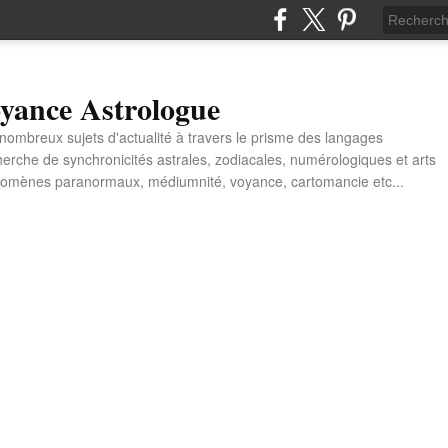
yance Astrologue
e nombreux sujets d'actualité à travers le prisme des langages
erche de synchronicités astrales, zodiacales, numérologiques et arts
énomènes paranormaux, médiumnité, voyance, cartomancie etc...