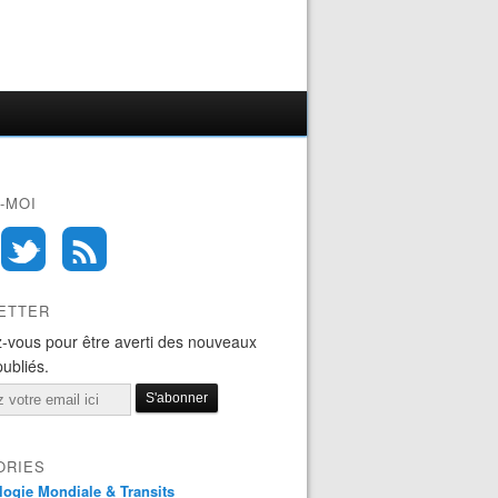
-MOI
ETTER
-vous pour être averti des nouveaux
publiés.
ORIES
logie Mondiale & Transits