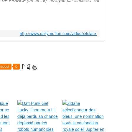
 DE-FRANCE (08-09-16)" envoyée par Isabelle II sur
http://www.dailymotion.com/video/x4siacx
epost
0