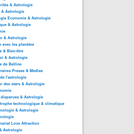
rités & Astrologie
 & Astrologie
gie Economie & Astrologie
ique & Astrologie
nce
r & Astrologie
 avec les planètes
 & Bien-être
i & Astrologie
e de Belline
naires Presse & Medias
de l'astrologie
 des stars & Astrologie
onomie
 disparues & Astrologie
trophe technologique & climatique
nologie & Astrologie
rologie
nariat Love Attraction
 Astrologie