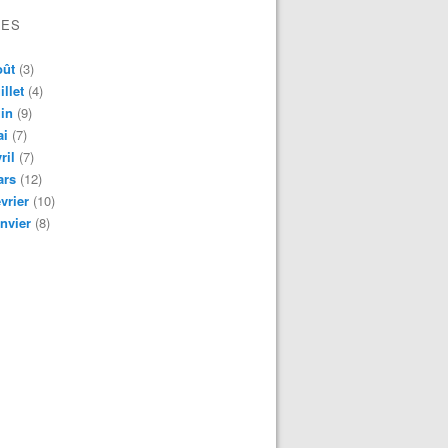
VES
oût
(3)
illet
(4)
in
(9)
ai
(7)
ril
(7)
ars
(12)
vrier
(10)
nvier
(8)