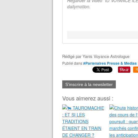
Regarder la vidéo "ID VOYANCE ÎLE
dailymotion.
Rédigé par
Yanis Voyance Astrologue
Publié dans
#Partenaires Presse & Medias
R
S'inscrire à la newsletter
Vous aimerez aussi :