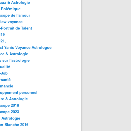
ux & Astrologie
o-Polémique
scope de l'amour
view voyance
-Portrait de Talent
d19
21,
st Yanis Voyance Astrologue
ce & Astrologie
s sur l'astrologie
ualité
-Job
-santé
omancie
loppement personnel
ire & Astrologie
scope 2018
scope 2023
 Astrologie
on Blanche 2016