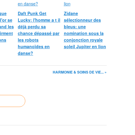
que
Daft Punk Get
Zidane
l'or se
Lucky: l'homme a t il
sélectionneur des
and les
déjà perdu sa
bleus: une
irment
chance dépassé par
nomination sous la
ions
les robots
conjonction royale
humanoïdes en
soleil Jupiter en lion
danse?
HARMONIE & SOINS DE VIE... »