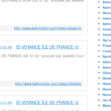
E DE-FRANCE SOIR (09-12-16)" envoyée par Isabelle
Anima
Astr
Horo
inter
Astro
http://www.dailymotion.com/video/x54sbym
Covi
Covid
Qui e
Finan
ID VOYANCE ÎLE DE-FRANCE (08-12-16)
Livre
 DE-FRANCE (08-12-16)" envoyée par Isabelle II sur
Spirit
Astro
Astro
Chir
Déve
http://www.dailymotion.com/video/x54pk3x
Histo
Horo
Horo
Jeu &
ID VOYANCE ÎLE DE-FRANCE (24-11-16)
Mais