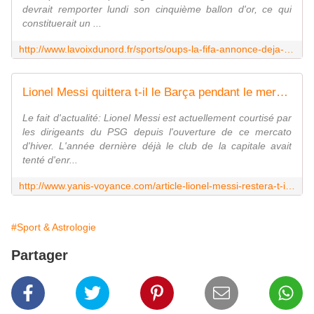
devrait remporter lundi son cinquième ballon d'or, ce qui
constituerait un ...
http://www.lavoixdunord.fr/sports/oups-la-fifa-annonce-deja-le-ballon-d-or-de-lionel-messi-ia182b0n3257137
Lionel Messi quittera t-il le Barça pendant le mercato d'hiver? - Yanis Voyance Astrologue
Le fait d'actualité: Lionel Messi est actuellement courtisé par
les dirigeants du PSG depuis l'ouverture de ce mercato
d'hiver. L'année dernière déjà le club de la capitale avait
tenté d'enr...
http://www.yanis-voyance.com/article-lionel-messi-restera-t-il-au-barca-121817762.html
#Sport & Astrologie
Partager