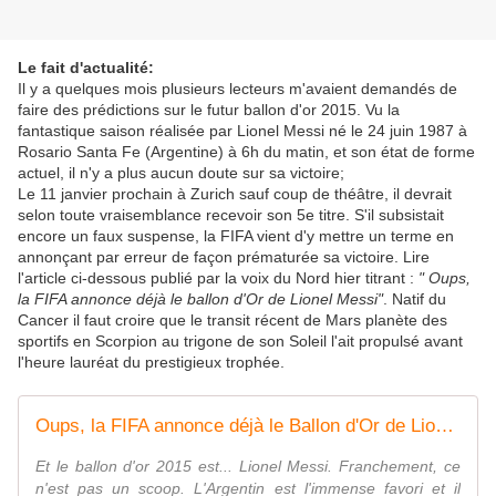
Le fait d'actualité:
Il y a quelques mois plusieurs lecteurs m'avaient demandés de
faire des prédictions sur le futur ballon d'or 2015. Vu la
fantastique saison réalisée par Lionel Messi né le 24 juin 1987 à
Rosario Santa Fe (Argentine) à 6h du matin, et son état de forme
actuel, il n'y a plus aucun doute sur sa victoire;
Le 11 janvier prochain à Zurich sauf coup de théâtre, il devrait
selon toute vraisemblance recevoir son 5e titre. S'il subsistait
encore un faux suspense, la FIFA vient d'y mettre un terme en
annonçant par erreur de façon prématurée sa victoire. Lire
l'article ci-dessous publié par la voix du Nord hier titrant :
" Oups,
la FIFA annonce déjà le ballon d'Or de Lionel Messi"
. Natif du
Cancer il faut croire que le transit récent de Mars planète des
sportifs en Scorpion au trigone de son Soleil l'ait propulsé avant
l'heure lauréat du prestigieux trophée.
Oups, la FIFA annonce déjà le Ballon d'Or de Lionel Messi
Et le ballon d'or 2015 est... Lionel Messi. Franchement, ce
n'est pas un scoop. L'Argentin est l'immense favori et il