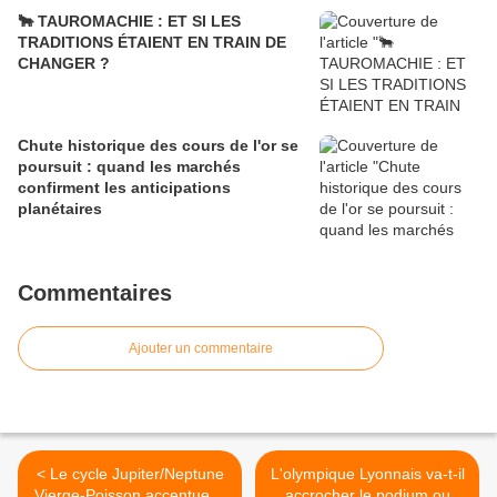
🐂 TAUROMACHIE : ET SI LES
TRADITIONS ÉTAIENT EN TRAIN DE
CHANGER ?
Chute historique des cours de l'or se
poursuit : quand les marchés
confirment les anticipations
planétaires
Commentaires
Ajouter un commentaire
< Le cycle Jupiter/Neptune
L'olympique Lyonnais va-t-il
Vierge-Poisson accentue la
accrocher le podium ou