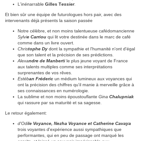
L'inénarrable
Gilles T
essier
.
Et bien sûr une équipe de futurologues hors pair, avec des
intervenants déjà présents la saison passée
Notre célèbre, et non moins talentueuse cafédomancienne
Sylvi
e Carriou
qui lit votre destinée dans le marc de café
comme dans un livre ouvert.
Chris
tophe Dy
dont la sympathie et l'humanité n'ont d'égal
que son talent et la précision de ses prédictions.
Alexa
ndre de Manberti
le plus jeune voyant de France
aux talents multiples comme ses interprétations
surprenantes de vos rêves.
Estéb
an Fréderic
un médium lumineux aux voyances qui
ont la précision des chiffres qu'il manie à merveille grâce à
ses connaissances en numérologie.
La sublime et non moins époustouflante
Gina
Chalupniak
qui rassure par sa maturité et sa sagesse.
Le retour également:
d'Odi
le Voyance, Nezha Voyance et Catherine Cavaya
trois voyantes d'expérience aussi sympathiques que
performantes, qui en peu de passage ont marqué les