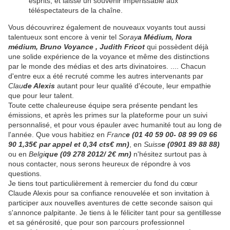
esprits, et laissé un souvenir impérissable aux
téléspectateurs de la chaîne.
Vous découvrirez également de nouveaux voyants tout aussi
talentueux sont encore à venir tel
Soray
a Médium, Nora
médium, Bruno Voyance , Judith Fricot
qui possèdent déjà
une solide expérience de la voyance et même des distinctions
par le monde des médias et des arts divinatoires. .... Chacun
d'entre eux a été recruté comme les autres intervenants par
Clau
de Alexis
autant pour leur qualité d'écoute, leur empathie
que pour leur talent.
Toute cette chaleureuse équipe sera présente pendant les
émissions, et après les primes sur la plateforme pour un suivi
personnalisé, et pour vous épauler avec humanité tout au long de
l'année. Que vous habitiez en
Franc
e (01 40 59 00- 08 99 09 66
90 1,35€ par appel et 0,34 cts€ mn)
, en
Suiss
e (0901 89 88 88)
ou en
Belgi
que (09 278 2012/ 2€ mn)
n'hésitez surtout pas à
nous contacter, nous serons heureux de répondre à vos
questions.
Je tiens tout particulièrement à remercier du fond du cœur
Claude Alexis pour sa confiance renouvelée et son invitation à
participer aux nouvelles aventures de cette seconde saison qui
s'annonce palpitante. Je tiens à le féliciter tant pour sa gentillesse
et sa générosité, que pour son parcours professionnel