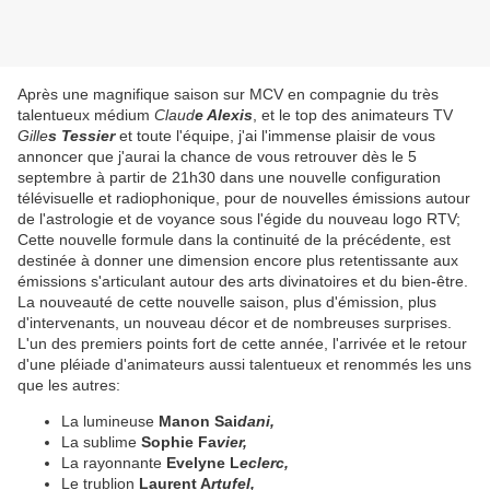
Après une magnifique saison sur MCV en compagnie du très
talentueux médium
Claud
e Alexis
, et le top des animateurs TV
Gille
s Tessier
et toute l'équipe, j'ai l'immense plaisir de vous
annoncer que j'aurai la chance de vous retrouver dès le 5
septembre à partir de 21h30 dans une nouvelle configuration
télévisuelle et radiophonique, pour de nouvelles émissions autour
de l'astrologie et de voyance sous l'égide du nouveau logo RTV;
Cette nouvelle formule dans la continuité de la précédente, est
destinée à donner une dimension encore plus retentissante aux
émissions s'articulant autour des arts divinatoires et du bien-être.
La nouveauté de cette nouvelle saison, plus d'émission, plus
d'intervenants, un nouveau décor et de nombreuses surprises.
L'un des premiers points fort de cette année, l'arrivée et le retour
d'une pléiade d'animateurs aussi talentueux et renommés les uns
que les autres:
La lumineuse
Manon Sai
dani,
La sublime
Sophie Fa
vier,
La rayonnante
Evelyne L
eclerc,
Le trublion
Laurent A
rtufel,