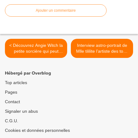
Ajouter un commentaire
< Découvrez Angie Witch la
Interview astro-portrait de
petite sorcière qui peut
Mlle tililite l’artiste des tous
exaucer vos plus beaux
petits >
voeux amoureux
Hébergé par Overblog
Top articles
Pages
Contact
Signaler un abus
C.G.U.
Cookies et données personnelles